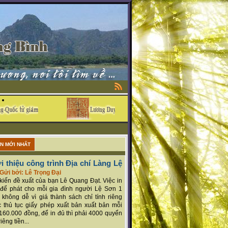
ẬN MỚI NHẤT
i thiệu công trình Địa chí Làng Lệ
Gửi bởi: Lê Trọng Đại
ý kiến đề xuất của bạn Lê Quang Đạt. Việc in
để phát cho mỗi gia đình người Lệ Sơn 1
 không dễ vì giá thành sách chỉ tính riêng
 thủ tục giấy phép xuất bản xuất bản mỗi
160.000 đồng, để in đủ thì phải 4000 quyển
iêng tiền...