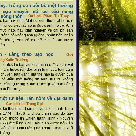
ay: Trồng cỏ nuôi bò một hướng
ch cực chuyển đổi cơ cấu nông
 nông thôn
-
Gửi bởi: Phạm Thị Thuỳ
 bài hay quá. Một số kiến thức rất bổ ích.
n, tôi có việc rất mong được anh hỗ trợ: Anh
mức nào, hay kinh nghiệm về chi phí sản
a trồng cỏ không anh (giống, phân bón, nhận
ới tiêu...). Anh có có thể cho tôi xin được
ện...
n - Làng theo đạo học
-
Gửi
ơng Xuân Trường
 cờ đọc lại bài viết của mình ở đây. (bài vết
 năm trước rồi) đọc bình luận của bạn Lâm
chuyện bạn đánh giá thế nào là quyền của
 có điều một thông tin bạn đưa ra không
c: Mình (Lương Xuân Trường) và bạn dồng
han Phương...
ột tư liệu Hán nôm về địa danh
n
-
Gửi bởi: Lê Trọng Đại
 lại thông tin đoạn nói về chiến tranh Trịnh
n 1774 - 1776 là chưa chính xác dễ gây
 với thông tin Chiến tranh Trịnh - Nguyễn
1672) ở thế kỷ XVII. Thời gian được nói đến
i viết là sau khi tướng họ Trịnh - Hoàng Ngũ
 sông...