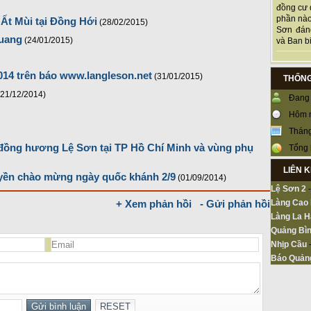
đồng cư 
phần nào
Ất Mùi tại Đồng Hới
(28/02/2015)
Sơn đán
Quang
(24/01/2015)
và Ban bi
014 trên báo www.langleson.net
(31/01/2015)
THỐNG
(21/12/2014)
Đang 
Hôm 
Tháng
 đồng hương Lệ Sơn tại TP Hồ Chí Minh và vùng phụ
Tổng 
LIÊN 
uyền chào mừng ngày quốc khánh 2/9
(01/09/2014)
Lệ Sơn 2
Làng Cao
+ Xem phản hồi
- Gửi phản hồi
Làng La H
Quảng Bìn
Nhịp Cầu
Báo Quản