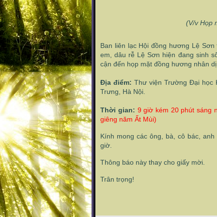
(V/v Họp 
Ban liên lạc Hội đồng hương Lệ Sơn t
em, dâu rễ Lệ Sơn hiện đang sinh sốn
cận đến họp mặt đồng hương nhân dị
Địa điểm:
Thư viện Trường Đại học 
Trưng, Hà Nội.
Thời gian:
9 giờ kém 20 phút sáng 
giêng năm Ất Mùi)
Kính mong các ông, bà, cô bác, anh
giờ.
Thông báo này thay cho giấy mời.
Trân trọng!
TM BCH Hội 
Chủ
Lương 