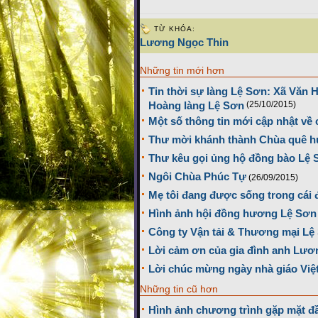
TỪ KHÓA:
Lương Ngọc Thin
Những tin mới hơn
Tin thời sự làng Lệ Sơn: Xã Văn 
Hoàng làng Lệ Sơn
(25/10/2015)
Một số thông tin mới cập nhật về
Thư mời khánh thành Chùa quê 
Thư kêu gọi ủng hộ đồng bào Lệ S
Ngôi Chùa Phúc Tự
(26/09/2015)
Mẹ tôi đang được sống trong cái đ
Hình ảnh hội đồng hương Lệ Sơn 
Công ty Vận tải & Thương mại Lệ
Lời cảm ơn của gia đình anh Lươ
Lời chúc mừng ngày nhà giáo Việ
Những tin cũ hơn
Hình ảnh chương trình gặp mặt đ