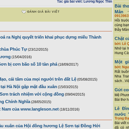
Tác giả bài viết:
Lương Ngọc Thin
Bài th
Mân
ĐÁNH GIÁ BÀI VIẾT
0913963
Hồi trướ
cùng bạn
thầy Mân
Hoá ra Nghị quyết triển khai phục dựng miếu Thành
Chặt c
bởi: Lê 
Nhớ lại 
 chùa Phúc Tự
(23/12/2015)
Hung Cày
hương
(15/04/2016)
Một g
ơn bị cơn bão số 10 tàn phá
(18/09/2017)
bởi: Ng
Rất buồn
Nha Tran
ạo, cái tâm của mọi người trên đất Lệ
(05/08/2015)
sách...Vi
tại Hà Nội gặp mặt đầu xuân
(15/03/2015)
Gửi co
 Sơn trách nhiệm với cộng đồng
(09/04/2015)
Mệ Phươn
Bài thơ 
ng Chính Nghĩa
(28/05/2015)
Lê Đì
t Nam của www.langleson.net
(18/11/2016)
nước "
Trọng Đạ
Bài viết 
ầu xuân của Hội đồng hương Lệ Sơn tại Đồng Hới
đã có n