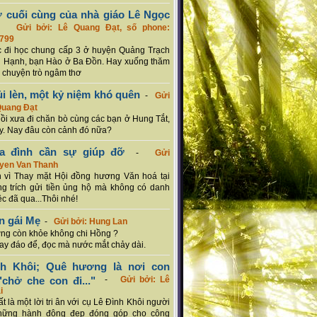
ơ cuối cùng của nhà giáo Lê Ngọc
-
Gửi bởi: Lê Quang Đạt, số phone:
799
c đi học chung cấp 3 ở huyện Quảng Trạch
 Hạnh, bạn Hào ở Ba Đồn. Hay xuống thăm
 chuyện trò ngâm thơ
ủi lèn, một kỷ niệm khó quên
-
Gửi
Quang Đạt
hồi xưa đi chăn bò cùng các bạn ở Hung Tắt,
. Nay đâu còn cảnh đó nữa?
ia đình cần sự giúp đỡ
-
Gửi
uyen Van Thanh
 vì Thay mặt Hội đồng hương Văn hoá tại
g trích gửi tiền ủng hộ mà không có danh
ệc đã qua...Thôi nhé!
n gái Mẹ
-
Gửi bởi: Hung Lan
g còn khỏe không chi Hồng ?
hay đáo để, đọc mà nước mắt chảy dài.
nh Khôi; Quê hương là nơi con
chở che con đi..."
-
Gửi bởi: Lê
i
rất là một lời tri ân với cụ Lê Đình Khôi người
hững hành động đẹp đóng góp cho cộng