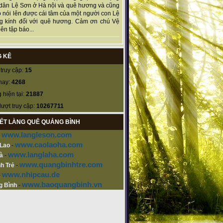
dân Lệ Sơn ở Hà nội và quê hương và cũng
 nói lên được cái tâm của một người con Lệ
g kính đối với quê hương. Cảm ơn chú Vệ
ên tập báo...
 KÊ
truy cập:
15
nay:
4268
 hiện tại:
21887
lượt truy cập:
10267711
KẾT LÀNG QUÊ QUẢNG BÌNH
www.langleson.com
-
www.caolaoha.com
 Lao
-
www.langlaha.com
à
-
www.quangbinhtre.com
h Trẻ
-
www.nhipcau.de
-
www.baoquangbinh.vn
g Bình
-