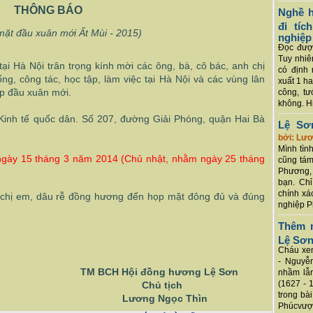
THÔNG BÁO
Nghề h
đi tí
mặt đầu xuân mới Ất Mùi - 2015)
nghiệp
Đọc được
Tuy nhiê
ại Hà Nội t
rân trọng kính mời các ông, bà, cô bác, anh chị
có định 
g, công tác, học tập, làm việc tại Hà Nội và các vùng lân
xuất 1 h
p đầu xuân mới.
công, tư
không. Hi
Kinh tế quốc dân. Số 207, đường Giải Phóng, quận Hai Bà
Lệ Sơ
bởi: Lư
Mình tình
ngày 15 tháng 3 năm 2014 (Chủ nhật, nhằm ngày 25 tháng
cũng tám
Phương, 
bạn. Chỉ
chính xá
 chị em, dâu rễ đồng hương đến họp mặt đông đủ và đúng
nghiệp P
Thêm m
Lệ Sơ
Cháu xem
- Nguyễ
đồng hương Lệ Sơn
nhầm lẫn
(1627 - 
 tịch
trong bà
Ngọc Thìn
Phúcvượt