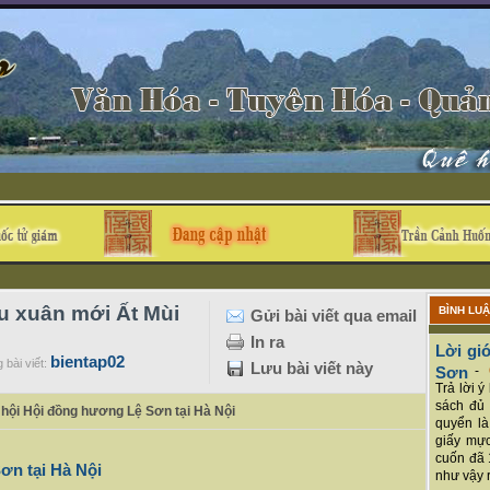
u xuân mới Ất Mùi
BÌNH LU
Gửi bài viết qua email
In ra
Lời giớ
bientap02
 bài viết:
Lưu bài viết này
Sơn
-
Trả lời 
sách đủ 
hội Hội đồng hương Lệ Sơn tại Hà Nội
quyển là
giấy mực
cuốn đã 
ơn tại Hà Nội
như vậy r