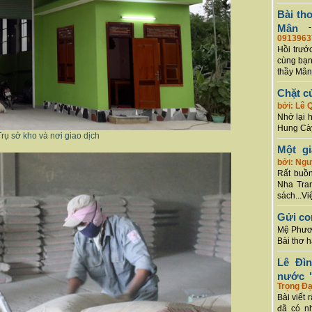
Bài th
Mân
0913963
Hồi trướ
cùng bạn
thầy Mân
Chặt c
bởi: Lê 
Nhớ lại 
Hung Cày
Trụ sở kho và nơi giao dịch
Một g
bởi: Ng
Rất buồn
Nha Tran
sách...Vi
Gửi co
Mệ Phươn
Bài thơ 
Lê Đì
nước "
Trọng Đạ
Bài viết 
đã có n