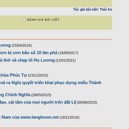
Tác giả bài viết:
Thái An
ĐÁNH GIÁ BÀI VIẾT
hương
(15/04/2016)
ơn bị cơn bão số 10 tàn phá
(18/09/2017)
à thờ và chạp tổ Họ Lương
(12/01/2021)
 chùa Phúc Tự
(23/12/2015)
Hoá ra Nghị quyết triển khai phục dựng miếu Thành
ng Chính Nghĩa
(28/05/2015)
ạo, cái tâm của mọi người trên đất Lệ
(05/08/2015)
t Nam của www.langleson.net
(18/11/2016)