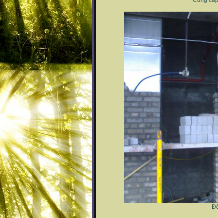
Cung cấp 
Đế