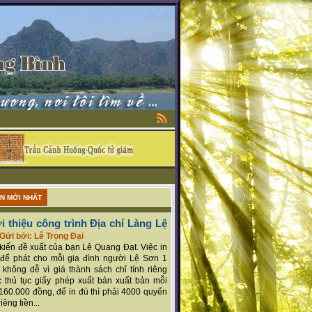
ẬN MỚI NHẤT
i thiệu công trình Địa chí Làng Lệ
Gửi bởi: Lê Trọng Đại
ý kiến đề xuất của bạn Lê Quang Đạt. Việc in
để phát cho mỗi gia đình người Lệ Sơn 1
 không dễ vì giá thành sách chỉ tính riêng
 thủ tục giấy phép xuất bản xuất bản mỗi
160.000 đồng, để in đủ thì phải 4000 quyển
iêng tiền...