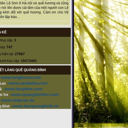
dân Lệ Sơn ở Hà nội và quê hương và cũng
 nói lên được cái tâm của một người con Lệ
g kính đối với quê hương. Cảm ơn chú Vệ
ên tập báo...
 KÊ
truy cập:
3
nay:
747
 hiện tại:
27667
lượt truy cập:
10273491
KẾT LÀNG QUÊ QUẢNG BÌNH
www.langleson.com
-
www.caolaoha.com
 Lao
-
www.langlaha.com
à
-
www.quangbinhtre.com
h Trẻ
-
www.nhipcau.de
-
www.baoquangbinh.vn
g Bình
-