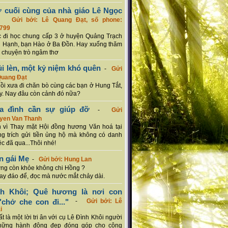
ơ cuối cùng của nhà giáo Lê Ngọc
-
Gửi bởi: Lê Quang Đạt, số phone:
799
c đi học chung cấp 3 ở huyện Quảng Trạch
 Hạnh, bạn Hào ở Ba Đồn. Hay xuống thăm
 chuyện trò ngâm thơ
ủi lèn, một kỷ niệm khó quên
-
Gửi
Quang Đạt
hồi xưa đi chăn bò cùng các bạn ở Hung Tắt,
. Nay đâu còn cảnh đó nữa?
ia đình cần sự giúp đỡ
-
Gửi
uyen Van Thanh
 vì Thay mặt Hội đồng hương Văn hoá tại
g trích gửi tiền ủng hộ mà không có danh
ệc đã qua...Thôi nhé!
n gái Mẹ
-
Gửi bởi: Hung Lan
g còn khỏe không chi Hồng ?
hay đáo để, đọc mà nước mắt chảy dài.
nh Khôi; Quê hương là nơi con
chở che con đi..."
-
Gửi bởi: Lê
i
rất là một lời tri ân với cụ Lê Đình Khôi người
hững hành động đẹp đóng góp cho cộng