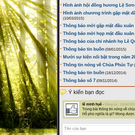
Hình ảnh hội đồng hương Lệ Sơn 
Hình ảnh chương trình gặp mặt đ
(10/03/2015)
Thông báo mời gặp mặt đầu xuân 
Thông báo mời họp mặt đầu xuân 
Thông báo của chi nhánh họ Lê 
Thông báo tin buồn
(09/01/2015)
Mười sự kiện nổi bật trong năm 2
Thông tin nóng về Chùa Phúc Tự
Thông báo tin buồn
(18/12/2014)
Thông báo số 7
(09/11/2014)
Ý kiến bạn đọc
lê minh hụê
-
Đăng lúc: 15/04/201
Trong bài thông tin nóng về chùa
Hỗ phù nghĩa là gì? Mong được 