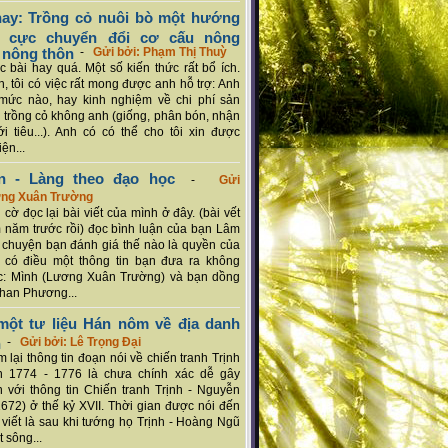
ay: Trồng cỏ nuôi bò một hướng
ch cực chuyển đổi cơ cấu nông
 nông thôn
-
Gửi bởi: Phạm Thị Thuỳ
 bài hay quá. Một số kiến thức rất bổ ích.
n, tôi có việc rất mong được anh hỗ trợ: Anh
mức nào, hay kinh nghiệm về chi phí sản
a trồng cỏ không anh (giống, phân bón, nhận
ới tiêu...). Anh có có thể cho tôi xin được
ện...
n - Làng theo đạo học
-
Gửi
ơng Xuân Trường
 cờ đọc lại bài viết của mình ở đây. (bài vết
 năm trước rồi) đọc bình luận của bạn Lâm
chuyện bạn đánh giá thế nào là quyền của
 có điều một thông tin bạn đưa ra không
c: Mình (Lương Xuân Trường) và bạn dồng
han Phương...
ột tư liệu Hán nôm về địa danh
n
-
Gửi bởi: Lê Trọng Đại
 lại thông tin đoạn nói về chiến tranh Trịnh
n 1774 - 1776 là chưa chính xác dễ gây
 với thông tin Chiến tranh Trịnh - Nguyễn
1672) ở thế kỷ XVII. Thời gian được nói đến
i viết là sau khi tướng họ Trịnh - Hoàng Ngũ
 sông...