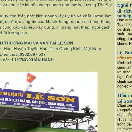
hục vụ cho việc lát nền xung quanh nhà thờ họ Lương Tộc Đại
Nghề h
đi tí
nghiệp
ty cho biết, nhờ kinh doanh lấy uy tín và chất lượng làm
Đọc được
dựng được lòng tin của khách hàng, doanh số hàng tháng
Tuy nhiê
 cung cấp vật liệu xây dựng, xi măng, sắt thép, ngói gạch,
có định 
 chất lượng cao.
xuất 1 h
công, tư
 THƯƠNG MẠI VÀ VẬN TẢI LỆ SƠN
không. Hi
n Hóa, Huyện Tuyên Hoá, Tỉnh Quảng Bình, Việt Nam
Lệ Sơ
ện thoại:
0982.667.537
bởi: Lư
 đốc:
LƯƠNG XUÂN HẠNH
Mình tình
cũng tám
Phương, 
bạn. Chỉ
chính xá
nghiệp P
Thêm m
Lệ Sơ
Cháu xem
- Nguyễ
nhầm lẫn
(1627 - 
trong bà
Phúcvượt