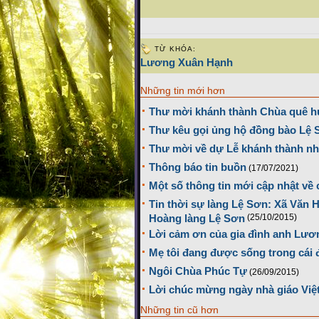
TỪ KHÓA:
Lương Xuân Hạnh
Những tin mới hơn
Thư mời khánh thành Chùa quê 
Thư kêu gọi ủng hộ đồng bào Lệ S
Thư mời về dự Lễ khánh thành nh
Thông báo tin buồn
(17/07/2021)
Một số thông tin mới cập nhật về
Tin thời sự làng Lệ Sơn: Xã Văn 
Hoàng làng Lệ Sơn
(25/10/2015)
Lời cảm ơn của gia đình anh Lươ
Mẹ tôi đang được sống trong cái đ
Ngôi Chùa Phúc Tự
(26/09/2015)
Lời chúc mừng ngày nhà giáo Việ
Những tin cũ hơn