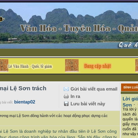
mại Lệ Sơn trách
BÌNH LU
Gửi bài viết qua email
In ra
Lời giớ
bientap02
 bài viết:
Lưu bài viết này
Sơn
-
Trả lời 
sách đủ 
hương mại Lệ Sơn đồng hành với các hoạt động phục dựng các
quyển là
giấy mực
cuốn đã 
 Lệ Sơn là doanh nghiệp tư nhân đầu tiên ở Lệ Sơn công
như vậy r
ục dựng công trình văn hóa của làng. Sắp tới đây, công ty