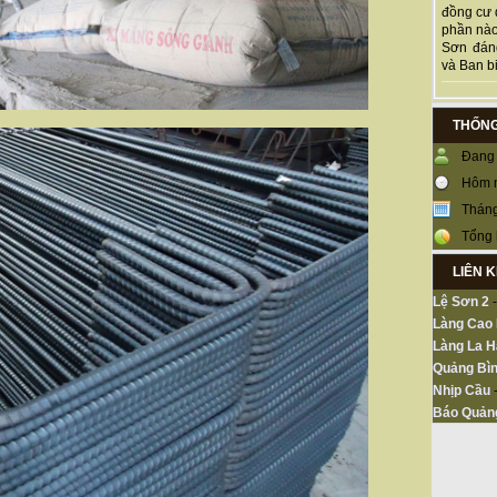
đồng cư 
phần nào
Sơn đán
và Ban bi
THỐNG
Đang 
Hôm 
Tháng
Tổng 
LIÊN 
Lệ Sơn 2
Làng Cao
Làng La H
Quảng Bìn
Nhịp Cầu
Báo Quản