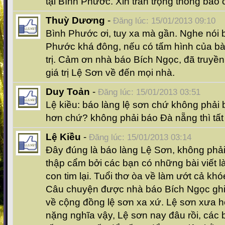
tại Bình Phước. Xin trân trọng thông báo 
Thuỳ Dương
-
Đăng lúc: 15/01/2013 09:10
Bình Phước ơi, tuy xa mà gần. Nghe nói 
Phước khá đông, nếu có tấm hình của bà 
trị. Cảm ơn nhà báo Bích Ngọc, đã truyền 
giá trị Lệ Sơn về đến mọi nhà.
Duy Toản
-
Đăng lúc: 15/01/2013 03:51
Lệ kiều: báo làng lệ sơn chứ không phải
hơn chứ? không phải báo Đà nẵng thì tất n
Lệ Kiều
-
Đăng lúc: 15/01/2013 03:14
Đây đúng là báo làng Lệ Sơn, không phải
thập cẩm bởi các bạn có những bài viết 
con tim lại. Tuổi thơ òa về làm ướt cả kho
Câu chuyện được nhà báo Bích Ngọc ghi lạ
về cộng đồng lệ sơn xa xứ. Lệ sơn xưa họ
nặng nghĩa vậy, Lệ sơn nay đâu rồi, các ba