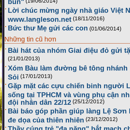
bùn"
(19/06/2014)
Lời chúc mừng ngày nhà giáo Việt 
www.langleson.net
(18/11/2016)
Bức thư Mẹ gửi các con
(01/06/2014)
Những tin cũ hơn
Bài hát của nhóm Giai điệu đỏ gửi 
(21/01/2013)
Xóm Bàu làm đường bê tông nhánh n
Sỏi
(17/01/2013)
Gặp mặt các cựu chiến binh người 
sống tại TPHCM và vùng phụ cận nh
đội nhân dân 22/12
(25/12/2012)
Bài báo góp phần giúp làng Lệ Sơn 
đe dọa của thiên nhiên
(23/12/2012)
Thầy cúng trẻ "đa năng" bắt mạch ch