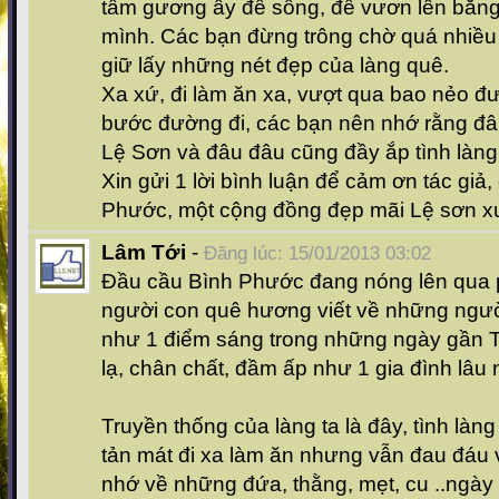
tấm gương ấy để sống, để vươn lên bằng c
mình. Các bạn đừng trông chờ quá nhiều
giữ lấy những nét đẹp của làng quê.
Xa xứ, đi làm ăn xa, vượt qua bao nẻo đ
bước đường đi, các bạn nên nhớ rằng đâ
Lệ Sơn và đâu đâu cũng đầy ắp tình làn
Xin gửi 1 lời bình luận để cảm ơn tác gia
Phước, một cộng đồng đẹp mãi Lệ sơn x
Lâm Tới
-
Đăng lúc: 15/01/2013 03:02
Đầu cầu Bình Phước đang nóng lên qua p
người con quê hương viết về những ngươ
như 1 điểm sáng trong những ngày gần Tế
lạ, chân chất, đầm ấp như 1 gia đình lâu
Truyền thống của làng ta là đây, tình làng
tản mát đi xa làm ăn nhưng vẫn đau đáu
nhớ về những đứa, thằng, mẹt, cu ..ngày