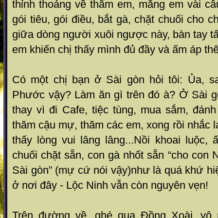
thỉnh thoảng về thăm em, mắng em vài câu, 
gói tiêu, gói điều, bắt gà, chặt chuối cho c
giữa dòng người xuôi ngược này, bàn tay tấ
em khiến chị thấy mình đủ đầy và ấm áp th
Có một chị bạn ở Sài gòn hỏi tôi: Ủa, 
Phước vậy? Làm ăn gì trên đó à? Ở Sài go
thay vì đi Cafe, tiệc tùng, mua sắm, đán
thăm cậu mự, thăm các em, xong rồi nhắc la
thấy lòng vui lâng lâng...Nồi khoai luộc,
chuối chặt sẵn, con gà nhốt sẵn “cho con 
Sài gòn” (mự cứ nói vậy)như là quá khứ h
ở nơi đây - Lộc Ninh vẫn còn nguyên vẹn!
Trên đường về, ghé qua Đồng Xoài, vô 