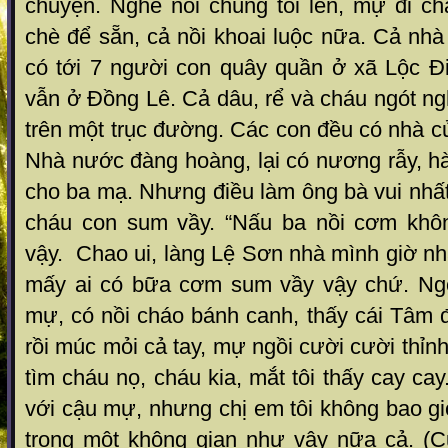
chuyện. Nghe nói chúng tôi lên, mự đi chặt
chè để sẵn, cả nồi khoai luộc nữa. Cả nha
có tới 7 người con quây quần ở xã Lộc Đi
vẫn ở Đồng Lê. Cả dâu, rể và cháu ngót ng
trên một trục đường. Các con đều có nhà c
Nhà nước đàng hoàng, lại có nương rẫy, hàn
cho ba mạ. Nhưng điều làm ông bà vui nhất la
cháu con sum vầy. “Nấu ba nồi cơm không
vậy. Chao ui, làng Lệ Sơn nhà mình giờ nha
mấy ai có bữa cơm sum vầy vậy chứ. Ng
mự, có nồi cháo bánh canh, thấy cái Tâm 
rồi múc mỏi cả tay, mự ngồi cười cười thỉ
tìm cháu nọ, cháu kia, mắt tôi thấy cay cay
với cậu mự, nhưng chị em tôi không bao giơ
trong một không gian như vậy nữa cả. (Cũ