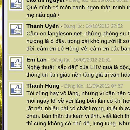
Đăng lúc: 21/10/2012 03:19
Quê mình có món canh ngon thật, mình 
mẹ nấu quá./
Thanh Uyên
-
Đăng lúc: 04/10/2012 22:52
Cảm ơn langleson.net. nhửng phóng sự th
hương là ở đây, trong cái khó người lệ s
đời. cảm ơn Lê Hồng Vệ. cảm ơn các bạ
Em Lan
-
Đăng lúc: 16/09/2012 21:52
Nghệ thuật "sắp đặt" của LHV quả là độc,
thông tin làm giàu nền tảng giá trị văn h
Thanh Hùng
-
Đăng lúc: 11/09/2012 07:57
Tôi cũng hay vô làng, nhưng vì bận nên c
mỗi ngày tôi về với làng bốn lần có khi h
rất nét, nhiều bài có chất lượng, thiết th
chán. bản thân thì kém vi tính, viết lách t
thì cũng không có chủ đề, lung tung. Nh