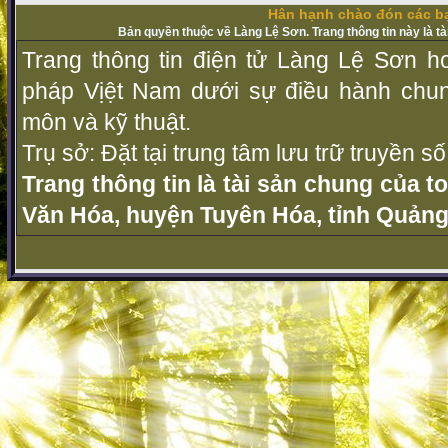
Hân hạnh chào đón các bạ
Bản quyền thuộc về Làng Lệ Sơn. Trang thông tin này là t
Trang thông tin điện tử Làng Lệ Sơn ho
pháp Vịệt Nam dưới sự điều hành chu
môn và kỹ thuật.
Trụ sở: Đặt tại trung tâm lưu trữ truyền 
Trang thông tin là tài sản chung của t
Văn Hóa, huyện Tuyên Hóa, tỉnh Quảng