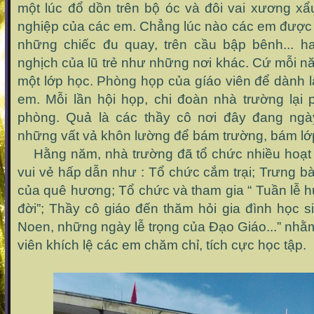
một lúc đổ dồn trên bộ óc và đôi vai xương xẩ
nghiệp của các em. Chẳng lúc nào các em được vu
những chiếc đu quay, trên cầu bập bênh... ha
nghịch của lũ trẻ như những nơi khác. Cứ mỗi nă
một lớp học. Phòng họp của gíáo viên để dành 
em. Mỗi lần hội họp, chi đoàn nhà trường lại ph
phòng. Quả là các thầy cô nơi đây đang ng
những vất vả khôn lường để bám trường, bám lớ
Hằng năm, nhà trường đã tổ chức nhiều hoạt đ
vui vẻ hấp dẫn như : Tổ chức cắm trại; Trưng 
của quê hương; Tổ chức và tham gia “ Tuần lễ 
đời”; Thầy cô giáo đến thăm hỏi gia đình học 
Noen, những ngày lễ trọng của Đạo Giáo...” nhằ
viên khích lệ các em chăm chỉ, tích cực học tập.