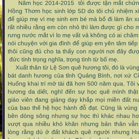
Năm học 2014-2015 tôi được tận mắt chứng
Hồng Thơm học sinh lớp 5D do tôi chủ nhiệm x
để giúp mẹ vì mẹ sinh em bé mà bố đi làm ăn x
rất nhiều rằng em còn nhỏ thì làm được gì cho
rưng nước mắt vì lo mẹ vất vả không có ai chăm 
nói chuyện với gia đình để giúp em yên tâm tiếp
thôi cũng đủ cho ta thấy con người nơi đây đư
đức tính trọng nghĩa, trọng tình từ bố mẹ.
Xuất thân từ Lệ Sơn quê hương tôi, đó là vùng
bát danh hương của tỉnh Quảng Bình, nơi xứ 
Huống khai trí mở tài đã hơn 500 năm qua. Tôi
hương da diết, nghĩ đến sự học quê mình thật
giáo viên đang giảng dạy khắp mọi miền đất n
của bao thế hệ học hành đỗ đạt. Cũng là vùn
bên dòng sông nhưng sự học thì khác nhau ho
vượt qua nhiều khó khăn nhưng bản thân vẫn
lòng rằng dù ở đất khách quê người nhưng H