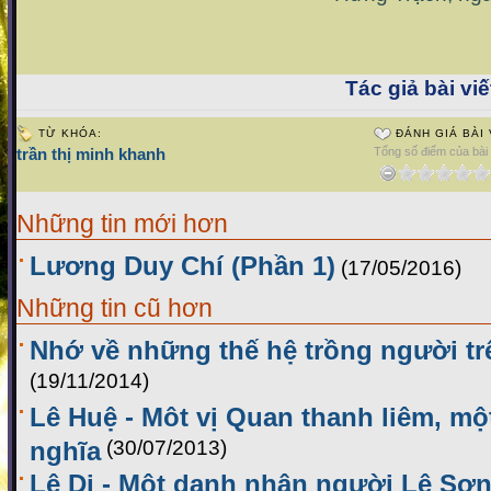
Tác giả bài viế
TỪ KHÓA:
ĐÁNH GIÁ BÀI 
trần thị minh khanh
Tổng số điểm của bài v
Những tin mới hơn
Lương Duy Chí (Phần 1)
(17/05/2016)
Những tin cũ hơn
Nhớ về những thế hệ trồng người t
(19/11/2014)
Lê Huệ - Môt vị Quan thanh liêm, m
nghĩa
(30/07/2013)
Lê Di - Một danh nhân người Lệ Sơn