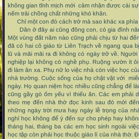
không gian tĩnh mịch mới cảm nhận được cái sự
nếm trải chồng chất những khó khăn.
Chỉ một con đò cách trở mà sao khác xa phía 
Dân ở đây ai cũng đông con, có gia đình nă
Một vùng đất năm nào cũng phải chịu từ hai đến
đã có hai cô giáo từ Liên Trạch về ngang qua 
lũ và mãi mãi ra đi không có ngày trở về. Ngườ
nghiệp lại không có nghề phụ. Ruộng vườn ít ỏ
đi làm ăn xa. Phụ nữ lo việc nhà còn việc học c
nhà trường. Cuộc sống của họ chật vật với m
ngày. Họ quan niệm học nhiều cũng chẳng để là
cũng gầy gò ốm yếu vì thiếu ăn. Các em phải d
theo mẹ đến nhà thờ đọc kinh sau đó mới đế
những ngày trời mưa hay ngày lễ trọng của nhà
nghỉ học không để ý đến sự cho phép hay khôn
tháng hai, tháng ba các em học sinh ngoài việ
học tập còn phải học thuộc giáo lí của nhà thờ. Đ