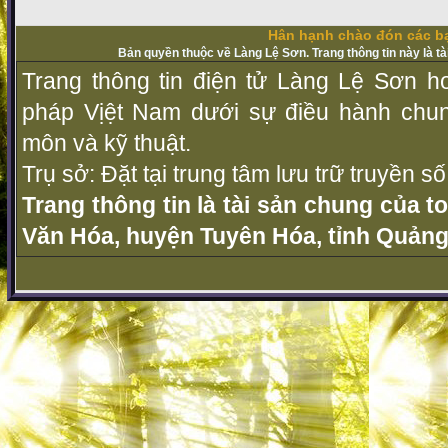
Hân hạnh chào đón các bạ
Bản quyền thuộc về Làng Lệ Sơn. Trang thông tin này là t
Trang thông tin điện tử Làng Lệ Sơn ho
pháp Vịệt Nam dưới sự điều hành chu
môn và kỹ thuật.
Trụ sở: Đặt tại trung tâm lưu trữ truyền 
Trang thông tin là tài sản chung của t
Văn Hóa, huyện Tuyên Hóa, tỉnh Quảng