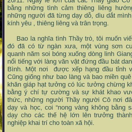
20/11. Ngày lễ lớn của các Thầy giáo Cô
bằng những tình cảm thiêng liêng hướn
những người đã từng dạy dỗ, dìu dắt mình
kính yêu , thiêng liêng và trân trọng.
Bao la nghĩa tình Thầy trò, tôi muốn viế
đó đã có từ ngàn xưa, một vùng sơn c
quanh năm soi bóng xuống dòng linh Gian
nổi tiếng với làng văn vật đứng đầu bát 
Bình. Một nơi được xếp hạng đầu tỉnh 
Cũng giống như bao làng và bao miền quê 
khăn giáp hạt tưởng có lúc tưởng chừng k
bằng ý chí tự cường và sự khát khao vươn
thức, những người Thầy người Cô nơi đâ
dạy và học, coi “nong vàng không bằng s
dạy cho các thế hệ lớn lên trưởng thàn
nghiệp khai trí cho toàn xã hội.