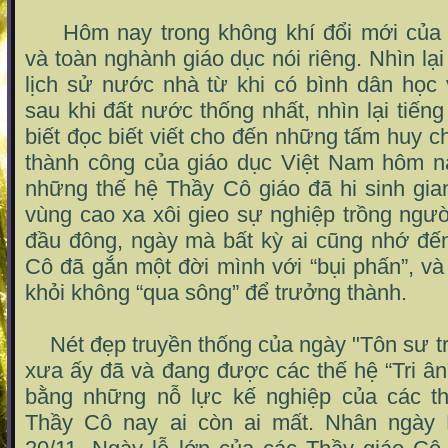
Hôm nay trong không khí đổi mới của
và toàn nghành giáo dục nói riêng. Nhìn l
lịch sử nước nhà từ khi có bình dân học
sau khi đất nước thống nhất, nhìn lại tiến
biết đọc biết viết cho đến những tấm huy 
thành công của giáo dục Việt Nam hôm na
những thế hệ Thầy Cô giáo đã hi sinh gi
vùng cao xa xôi gieo sự nghiệp trồng ngư
đầu đông, ngày mà bất kỳ ai cũng nhớ đ
Cô đã gắn một đời mình với “bụi phấn”, và
khỏi không “qua sông” để trưởng thành.
Nét đẹp truyền thống của ngày "Tôn sư tr
xưa ấy đã và đang được các thế hệ “Tri â
bằng những nỗ lực kế nghiệp của các t
Thầy Cô nay ai còn ai mất. Nhân ngày