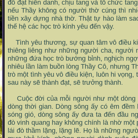
đỗ đạt hiển danh, chịu tang và tổ chức tang
nếu Thầy không có người thờ cúng thì nhi
tiền xây dựng nhà thờ. Thật tự hào làm s
thế hệ các học trò kính yêu đến vậy.
Tình yêu thương, sự quan tâm vô điều ki
thiêng liêng như những người cha, người 
những đứa học trò bướng bỉnh, nghịch ngợ
nhiêu lần làm buồn lòng Thầy Cô, nhưng T
trò một tình yêu vô điều kiện, luôn hi vọng, 
sau này sẽ thành đạt, sẽ trưởng thành.
Cuộc đời của mỗi người như một dòng s
dòng thời gian. Dòng sông ấy có êm đềm 
sóng gió, dòng sông ấy đưa ta đến đầu n
đò vinh quang hay không chính là nhờ một
lái đò thầm lặng, lặng lẽ. Họ là những ngư