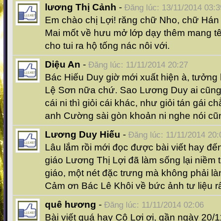
lương Thị Cảnh
-
Đăng lúc: 13/11/2014 03:3
Em chào chị Lợi! răng chữ Nho, chữ Hán 
Mai mốt về hưu mở lớp dạy thêm mang tên
cho tui ra hộ tống nác nôi với.
Diệu An
-
Đăng lúc: 11/11/2014 20:27
Bác Hiếu Duy giờ mới xuất hiện à, tưởng
Lệ Sơn nữa chứ. Sao Lương Duy ai cũng g
cái ni thì giỏi cái khác, như giỏi tán gái c
anh Cường sài gòn khoản ni nghe nói cũn
Lương Duy Hiếu
-
Đăng lúc: 11/11/2014 20:
Lâu lắm rồi mới đọc được bài viết hay đế
giáo Lương Thị Lợi đã làm sống lại niềm 
giáo, một nét đặc trưng mà không phải l
Cảm ơn Bác Lê Khôi về bức ảnh tư liệu rấ
quê hương
-
Đăng lúc: 11/11/2014 02:06
Bài viết quá hay Cô Lợi ơi, gần ngày 20/