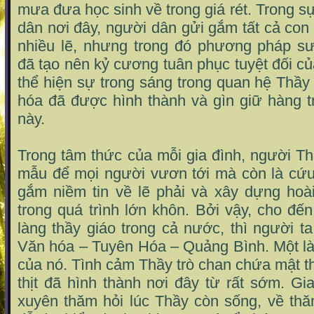
mưa đưa học sinh về trong giá rét. Trong s
dân nơi đây, người dân gửi gắm tất cả con
nhiều lẽ, nhưng trong đó phương pháp s
đã tạo nên kỷ cương tuân phục tuyệt đối củ
thể hiện sự trong sáng trong quan hệ Thầy 
hóa đã được hình thành và gìn giữ hàng t
này.
Trong tâm thức của mỗi gia đình, người Th
mẫu để mọi người vươn tới mà còn là cứu 
gắm niềm tin về lẽ phải và xây dựng hoà
trong quá trình lớn khôn. Bởi vậy, cho đế
làng thầy giáo trong cả nước, thì người ta
Văn hóa – Tuyên Hóa – Quảng Bình. Một là
của nó. Tình cảm Thầy trò chan chứa mật th
thịt đã hình thành nơi đây từ rất sớm. Gi
xuyên thăm hỏi lúc Thầy còn sống, về thă