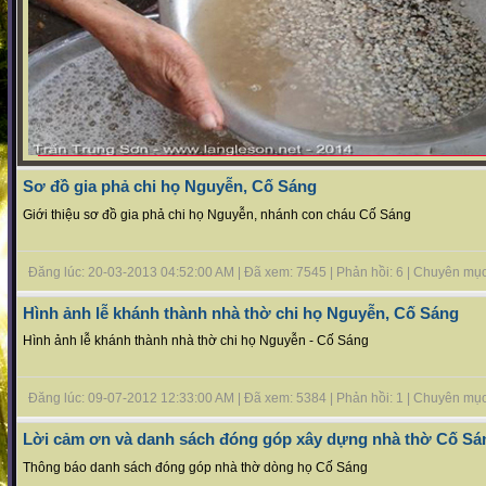
Sơ đồ gia phả chi họ Nguyễn, Cố Sáng
Giới thiệu sơ đồ gia phả chi họ Nguyễn, nhánh con cháu Cố Sáng
Đăng lúc: 20-03-2013 04:52:00 AM | Đã xem: 7545 | Phản hồi: 6 | Chuyên mụ
Hình ảnh lễ khánh thành nhà thờ chi họ Nguyễn, Cố Sáng
Hình ảnh lễ khánh thành nhà thờ chi họ Nguyễn - Cố Sáng
Đăng lúc: 09-07-2012 12:33:00 AM | Đã xem: 5384 | Phản hồi: 1 | Chuyên mụ
Lời cảm ơn và danh sách đóng góp xây dựng nhà thờ Cố Sá
Thông báo danh sách đóng góp nhà thờ dòng họ Cố Sáng