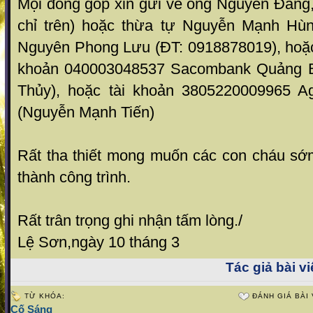
Mọi đóng góp xin gửi về ông Nguyễn Đang
chỉ trên) hoặc thừa tự Nguyễn Mạnh Hùn
Nguyên Phong Lưu (ĐT: 0918878019), hoặc 
khoản 040003048537 Sacombank Quảng B
Thủy), hoặc tài khoản 3805220009965 A
(Nguyễn Mạnh Tiến)
Rất tha thiết mong muốn các con cháu s
thành công trình.
Rất trân trọng ghi nhận tấm lòng./
Lệ Sơn,ngày 10 tháng 3
Tác giả bài vi
TỪ KHÓA:
ĐÁNH GIÁ BÀI 
Cố Sáng