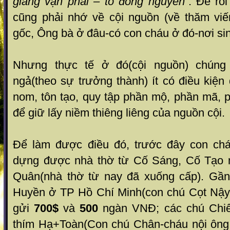
giang vạn phái – tổ đồng nguyên
”. Để rồ
cũng phải nhớ về cội nguồn (về thăm viến
gốc, Ông bà ở đâu-có con cháu ở đó-nơi sin
Nhưng thực tế ở đó(cội nguồn) chúng
ngả(theo sự trưởng thành) ít có điều kiệ
nom, tôn tạo, quy tập phần mộ, phần mã, 
để giữ lấy niềm thiêng liêng của nguồn cội.
Để làm được điều đó, trước đây con ch
dựng được nhà thờ từ Cố Sáng, Cố Tạo
Quân(nhà thờ từ nay đã xuống cấp). Gần
Huyền ở TP Hồ Chí Minh(con chú Cọt Nậy
gửi
700$
và
500
ngàn VNĐ; các chú Chiế
thím Hạ+Toàn(Con chú Chân-cháu nội ông