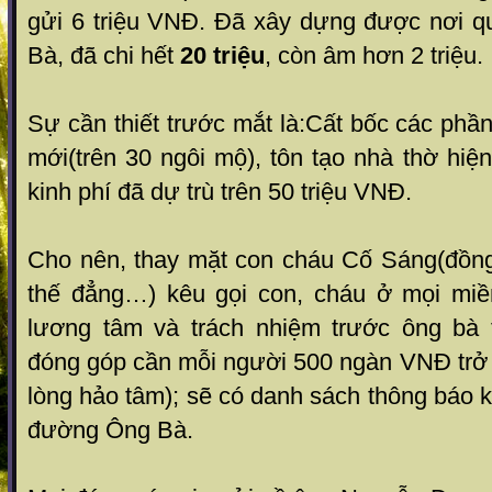
gửi 6 triệu VNĐ. Đã xây dựng được nơi 
Bà, đã chi hết
20 triệu
, còn âm hơn 2 triệu.
Sự cần thiết trước mắt là:Cất bốc các phầ
mới(trên 30 ngôi mộ), tôn tạo nhà thờ hiện
kinh phí đã dự trù trên 50 triệu VNĐ.
Cho nên, thay mặt con cháu Cố Sáng(đồn
thế đẳng…) kêu gọi con, cháu ở mọi miề
lương tâm và trách nhiệm trước ông bà 
đóng góp cần mỗi người 500 ngàn VNĐ trở l
lòng hảo tâm); sẽ có danh sách thông báo k
đường Ông Bà.