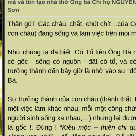
mả và tôn tạo nhà thờ Ông bà Chi họ NGUYỄN
Sơn
Thân gửi: Các cháu, chắt, chút chít…của C
con cháu) đang sống và làm việc trên mọi 
Như chúng ta đã biết: Có Tổ tiên Ông Bà 
có gốc - sông có nguồn - đất có tổ, và c
trưởng thành đến bây giờ là nhờ vào sự “độ
Bà.
Sự trưởng thành của con cháu (thành thất, 
một việc làm khác nhau, mỗi một công chứ
người sinh sống xa nhau,…) nhưng lại được
là gốc !. Đúng ! “
Kiều mộc – thiên chi q