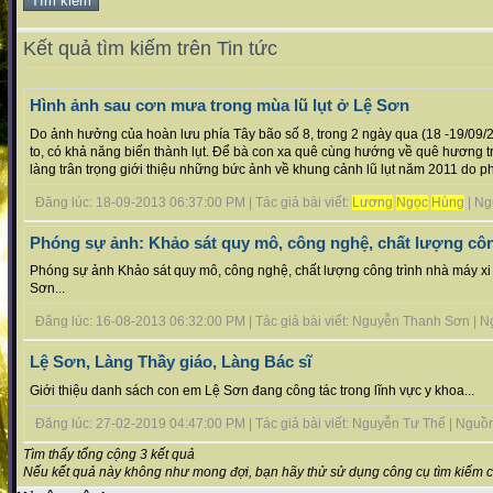
Kết quả tìm kiếm trên Tin tức
Hình ảnh sau cơn mưa trong mùa lũ lụt ở Lệ Sơn
Do ảnh hưởng của hoàn lưu phía Tây bão số 8, trong 2 ngày qua (18 -19/09
to, có khả năng biến thành lụt. Để bà con xa quê cùng hướng về quê hương 
làng trân trọng giới thiệu những bức ảnh về khung cảnh lũ lụt năm 2011 do phó
Đăng lúc: 18-09-2013 06:37:00 PM | Tác giả bài viết:
Lương
Ngọc
Hùng
| Ngu
Phóng sự ảnh: Khảo sát quy mô, công nghệ, chất lượng côn
Phóng sự ảnh Khảo sát quy mô, công nghệ, chất lượng công trình nhà máy x
Sơn...
Đăng lúc: 16-08-2013 06:32:00 PM | Tác giả bài viết: Nguyễn Thanh Sơn | Ngu
Lệ Sơn, Làng Thầy giáo, Làng Bác sĩ
Giới thiệu danh sách con em Lệ Sơn đang công tác trong lĩnh vực y khoa...
Đăng lúc: 27-02-2019 04:47:00 PM | Tác giả bài viết: Nguyễn Tư Thế | Nguồn t
Tìm thấy tổng cộng 3 kết quả
Nếu kết quả này không như mong đợi, bạn hãy thử sử dụng công cụ tìm kiếm 