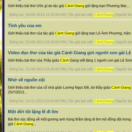
Giới thiệu bài thơ Ước gì do tác giả
Cảnh
Giang
gửi tặng bạn Phương Mai....
Đăng lúc: 18-08-2014 12:33:00 AM | Tác giả bài viết:
Cảnh
Giang
| Nguồn tin :
Tình yêu của em
Giới thiệu bài thơ của tác giả
Cảnh
Giang
gửi tặng bạn Lê Ánh Phương, hiện s
Đăng lúc: 23-08-2012 04:33:00 PM | Tác giả bài viết:
Cảnh
Giang
| Nguồn tin 
Video đọc thơ của tác giả Cảnh Giang gửi người con gái L
Giới thiệu bài thơ của Thầy giáo
Cảnh
Gang viết tặng 1 người con gái Lệ Sơn.
Đăng lúc: 21-08-2012 04:46:00 PM | Tác giả bài viết:
Cảnh
Giang
| Nguồn tin 
Nhớ về nguồn cội
Giới thiệu bài thơ của cố nhà giáo Lương Ngọc Đệ, do thầy giáo
Cảnh
Giang
25/7/2013...
Đăng lúc: 14-11-2013 03:43:00 PM | Tác giả bài viết:
Cảnh
Giang
| Nguồn tin :
Một đời tôi lặng lẽ đi tìm
Bài thơ xúc động về một gương anh hùng thầm lặng đi tìm mộ đồng đội trong 
giả
Cảnh
Giang
...