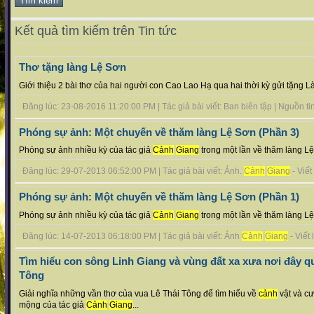
Kết quả tìm kiếm trên Tin tức
Thơ tặng làng Lệ Sơn
Giới thiệu 2 bài thơ của hai người con Cao Lao Hạ qua hai thời kỳ gửi tặng L
Đăng lúc: 23-08-2016 11:20:00 PM | Tác giả bài viết: Ban biên tập | Nguồn tin 
Phóng sự ảnh: Một chuyến về thăm làng Lệ Sơn (Phần 3)
Phóng sự ảnh nhiều kỳ của tác giả
Cảnh
Giang
trong một lần về thăm làng Lệ
Đăng lúc: 29-07-2013 06:52:00 PM | Tác giả bài viết: Ảnh.
Cảnh
Giang
- Viết
Phóng sự ảnh: Một chuyến về thăm làng Lệ Sơn (Phần 1)
Phóng sự ảnh nhiều kỳ của tác giả
Cảnh
Giang
trong một lần về thăm làng Lệ
Đăng lúc: 14-07-2013 06:18:00 PM | Tác giả bài viết: Ảnh
Cảnh
Giang
- Viết 
Tìm hiểu con sông Linh Giang và vùng đất xa xưa nơi đây qu
Tông
Giải nghĩa những vần thơ của vua Lê Thái Tông để tìm hiểu về
cảnh
vật và c
mộng của tác giả
Cảnh
Giang
...