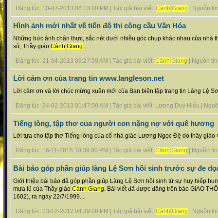
Đăng lúc: 10-07-2013 06:13:00 PM | Tác giả bài viết:
Cảnh
Giang
| Nguồn tin 
Hình ảnh mới nhất về tiến độ thi công cầu Văn Hóa
Những bức ảnh chân thực, sắc nét dưới nhiều góc chụp khác nhau của nhà th
sử, Thầy giáo
Cảnh
Giang
...
Đăng lúc: 21-04-2013 09:27:59 AM | Tác giả bài viết:
Cảnh
Giang
| Nguồn tin :
Lời cảm ơn của trang tin www.langleson.net
Lời cảm ơn và lời chúc mừng xuân mới của Ban biên tập trang tin Làng Lệ Sơ
Đăng lúc: 24-02-2013 01:47:00 AM | Tác giả bài viết: Lương Duy Hiếu | Nguồn 
Tiếng lòng, tập thơ của người con nặng nợ với quê hương
Lời tựa cho tập thơ Tiếng lòng của cố nhà giáo Lương Ngọc Đệ do thây giáo
Đăng lúc: 16-11-2015 10:39:00 PM | Tác giả bài viết:
Cảnh
Giang
| Nguồn tin :
Bài báo góp phần giúp làng Lệ Sơn hồi sinh trước sự đe dọa
Giới thiệu bài báo đã góp phần giúp Làng Lệ Sơn hồi sinh từ sự huy hiếp hu
mưa lũ của Thầy giáo
Cảnh
Giang
. Bài viết đã được đăng trên báo GIAO TH
1602), ra ngày 22/7/1999....
Đăng lúc: 23-12-2012 04:39:00 PM | Tác giả bài viết:
Cảnh
Giang
| Nguồn tin 