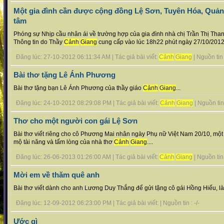
Một gia đình cần được cộng đồng Lệ Sơn, Tuyên Hóa, Quản
tâm
Phóng sự Nhịp cầu nhân ái về trường hợp của gia đình nhà chị Trần Thị Th
Thông tin do Thầy
Cảnh
Giang
cung cấp vào lúc 18h22 phút ngày 27/10/2012.
Đăng lúc: 27-10-2012 06:11:34 AM | Tác giả bài viết:
Cảnh
Giang
| Nguồn tin :
Bài thơ tặng Lê Ánh Phương
Bài thơ tặng bạn Lê Ánh Phương của thầy giáo
Cảnh
Giang
...
Đăng lúc: 24-10-2012 08:29:08 PM | Tác giả bài viết:
Cảnh
Giang
| Nguồn tin 
Thơ cho một người con gái Lệ Sơn
Bài thơ viết riêng cho cô Phương Mai nhân ngày Phụ nữ Việt Nam 20/10, mộ
mộ tài năng và tấm lòng của nhà thơ
Cảnh
Giang
....
Đăng lúc: 26-06-2013 01:26:00 AM | Tác giả bài viết:
Cảnh
Giang
| Nguồn tin :
Mời em về thăm quê anh
Bài thơ viết dành cho anh Lương Duy Thắng để gửi tặng cô gái Hồng Hiếu, l
Đăng lúc: 12-09-2012 06:23:00 PM | Tác giả bài viết: | Nguồn tin : -/-
Ước gì