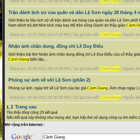
Đăng lúc: 20-07-2012 05:38:00 PM | Tác giả bài viết:
Cảnh
Giang
| Nguồn tin 
Trận đánh lịch sử của quân và dân Lệ Sơn ngày 28 tháng 4 
Giới thiệu tư liệu lịch sử về trận đánh oai hùng của quân và dân Lệ Sơn phố
Nam đánh trả đợt tiêm kích máy bay Mỹ trên sông Gianh do thầy giáo
Cảnh
G
Đăng lúc: 12-07-2012 03:47:00 PM | Tác giả bài viết:
Cảnh
Giang
| Nguồn tin 
Nhận ảnh chân dung, đồng chí Lê Duy Điểu
Giới thiệu bài thơ Nhận ảnh chân dung đồng chí Lê Duy Điểu của cố thầy gi
Cảnh
Giang
biên tập....
Đăng lúc: 26-06-2012 08:43:59 PM | Tác giả bài viết:
Cảnh
Giang
| Nguồn tin 
Phóng sự ảnh về với Lệ Sơn (phần 2)
Phóng sự ảnh, ngày trở về Lệ Sơn của tác giả
Cảnh
Giang
. Ảnh chụp ngày 1.
Đăng lúc: 04-06-2012 06:30:00 PM | Tác giả bài viết:
Cảnh
Giang
| Nguồn tin 
2
Trang sau
1
,
Tìm thấy tổng cộng 25 kết quả
Nếu kết quả này không như mong đợi, bạn hãy thử sử dụng công cụ tìm kiếm 
Mở rộng trên Internet :