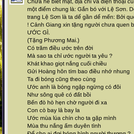
Chưa hề biết mặt, địa chỉ và điện thoại 
một điểm chung là: Gắn bó với Lệ Sơn. D
trang Lệ Sơn là ta dể gần dể mến: Bởi qu
! Cảnh Giang xin tặng người chưa quen bi
ƯỚC GÌ.
(Tặng Phương Mai.)
Có trăm điều ước trên đời
Mà sao ta chỉ ước người ta yêu ?
Khát khao giọt nắng cuối chiều
Gửi Hoàng hôn tím bao điều nhớ nhung
Ta đi bóng cũng theo cùng
Ước anh là bóng ngập ngừng có đôi
Như sông quê có đất bồi
Bến đò hò hẹn chờ người đi xa
Con cò bay lả bay la
Ước mùa lúa chín cho ta gặp mình
Mùa thu nắng ấm duyên tình
Để cho ai đợi bóng hình người thương ?