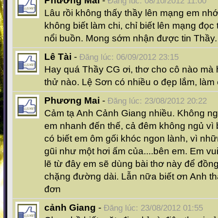
Phương Mai
-
Đăng lúc: 08/10/2012 11:00
Lâu rồi không thấy thầy lên mạng em nhớ
không biết làm chi, chỉ biết lên mạng đọc
nổi buồn. Mong sớm nhận được tin Thầy.
Lê Tài
-
Đăng lúc: 06/09/2012 23:15
Hay quá Thầy CG ơi, thơ cho cô nào mà 
thử nào. Lệ Sơn có nhiều o đẹp lắm, là
Phương Mai
-
Đăng lúc: 23/08/2012 20:22
Cảm tạ Anh Cảnh Giang nhiều. Không ngờ
em nhanh đến thế, cả đêm không ngủ vì 
có biết em ôm gối khóc ngon lành, vì nh
gũi như một hơi ấm của....bên em. Em vu
lẽ từ đây em sẽ dùng bài thơ này để đồn
chặng đường dài. Lẫn nữa biết ơn Anh th
đơn
cảnh Giang
-
Đăng lúc: 23/08/2012 01:55