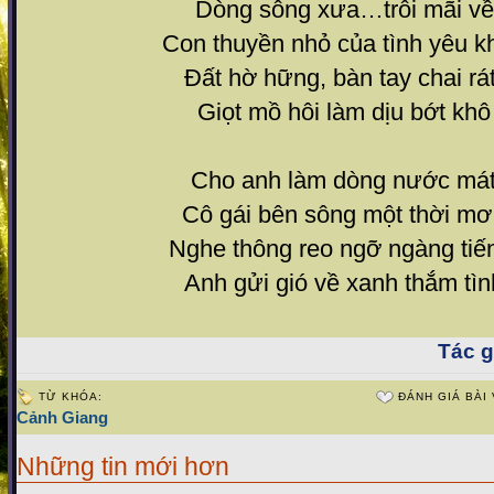
Dòng sông xưa…trôi mãi về
Con thuyền nhỏ của tình yêu k
Đất hờ hững, bàn tay chai rá
Giọt mồ hôi làm dịu bớt khô
Cho anh làm dòng nước mát
Cô gái bên sông một thời m
Nghe thông reo ngỡ ngàng tiế
Anh gửi gió về xanh thắm tìn
Tác gi
TỪ KHÓA:
ĐÁNH GIÁ BÀI 
Cảnh Giang
Những tin mới hơn