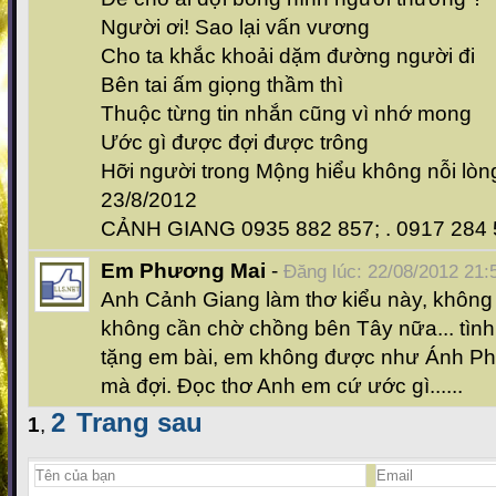
Người ơi! Sao lại vấn vương
Cho ta khắc khoải dặm đường người đi
Bên tai ấm giọng thầm thì
Thuộc từng tin nhắn cũng vì nhớ mong
Ước gì được đợi được trông
Hỡi người trong Mộng hiểu không nỗi lòng
23/8/2012
CẢNH GIANG 0935 882 857; . 0917 284
Em Phương Mai
-
Đăng lúc: 22/08/2012 21:
Anh Cảnh Giang làm thơ kiểu này, khôn
không cần chờ chồng bên Tây nữa... tìn
tặng em bài, em không được như Ánh P
mà đợi. Đọc thơ Anh em cứ ước gì......
2
Trang sau
1
,