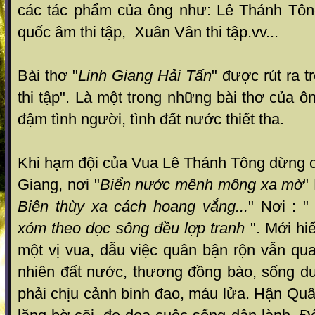
các tác phẩm của ông như: Lê Thánh Tôn
quốc âm thi tập, Xuân Vân thi tập.vv...
Bài thơ "
Linh Giang Hải Tấn
" được rút ra 
thi tập". Là một trong những bài thơ của ô
đậm tình người, tình đất nước thiết tha.
Khi hạm đội của Vua Lê Thánh Tông dừng c
Giang, nơi "
Biển nước mênh mông xa mờ
"
Biên thùy xa cách hoang vắng...
" Nơi : 
xóm theo dọc sông đều lợp tranh
". Mới hi
một vị vua, dẫu việc quân bận rộn vẫn qua
nhiên đất nước, thương đồng bào, sống dư
phải chịu cảnh binh đao, máu lửa. Hận Q