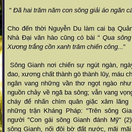
"
Đã hai trăm năm con sông giải áo ngăn c
Cho đến thời Nguyễn Du làm cai bạ Quả
Nhà Đại văn hào cũng có bài "
Qua sông
Xương trắng cồn xanh trăm chiến công...
"
Sông Gianh nơi chiến sự ngút ngàn, ngà
đao, xương chất thành gò thành lũy, máu ch
ngân vang những vần thơ ngọt ngào nh
nguồn chảy về ngã ba sông; vẫn vang vọn
cháy để nhấn chìm quân giặc xâm lăng 
những trận Kháng Pháp: "Trên sông Gia
người "Con gái sông Gianh đánh Mỹ" (2
sông Gianh, nối đôi bờ đất nước, mãi mãi