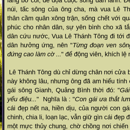
lăng bờ cõi, đe dọa cuộc sống dân lành. Đ
núi, tấc sông của ông cha, mà vua Lê T
thân cầm quân xông trận, sống chết với qu
phúc cho nhân dân, sự yên bình cho xã tắ
dân cứu nước, Vua Lê Thánh Tông đi tới 
dân hưởng ứng, nên "
Từng đoạn ven sông
đứng cao làm cờ ...
" để động viên, khích lệ 
Lê Thánh Tông dù chỉ dừng chân nơi cửa b
này không lâu, nhưng ông đã am hiểu tính
gái sông Gianh, Quảng Bình thời đó: "
Gái
yểu điệu...
" Nghĩa là : "
Con gái ưa thắt lư
cái đẹp nết na, hiền dịu, của người con gá
chinh, chia li, loạn lạc, vẫn giữ gìn cái đẹp
một mực thủy chung, chờ chồng nơi chiến t