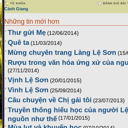
TỪ KHÓA:
ĐÁNH GIÁ BÀI 
Cảnh Giang
Những tin mới hơn
Thư gửi Mẹ
(12/06/2014)
Quê ta
(11/03/2014)
Mừng chuyên trang Làng Lệ Sơn
(15
Rượu trong văn hóa ứng xử của ng
(27/11/2014)
Vịnh Lệ Sơn
(20/01/2015)
Vình Lệ Sơn
(25/09/2014)
Câu chuyện về Chị gái tôi
(23/07/2013)
Truyền thống hiếu học của người Lệ
nguồn như thế
(17/01/2015)
Mùa lụt và khuyến học
(07/10/2014)