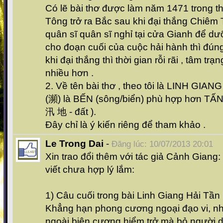
Có lẽ bài thơ được làm năm 1471 trong t
Tông trở ra Bắc sau khi đại thắng Chiêm
quân sĩ quân sĩ nghỉ tại cửa Gianh để d
cho đoạn cuối của cuộc hải hành thì đún
khi đại thắng thì thời gian rỗi rãi , tâm tr
nhiều hơn .
2. Về tên bài thơ , theo tôi là LINH GIA
(瀕) là BẾN (sông/biển) phù hợp hơn TẤN 
汛 地 - đất ).
Đây chỉ là ý kiến riêng để tham khảo .
Le Trong Dai
-
Đăng lúc: 10/07/2013 20:01
Xin trao đổi thêm với tác giả Cảnh Giang: C
viết chưa hợp lý lắm:
1) Câu cuối trong bài Linh Giang Hải Tầ
Khẳng hạn phong cương ngoại đạo vi, n
ngoài biên cương hiểm trở mà bỏ người dâ