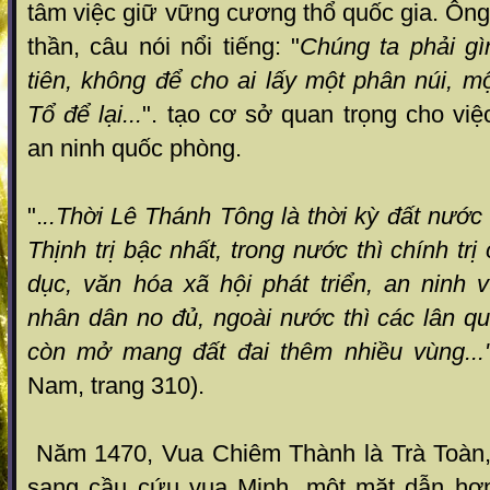
tâm việc giữ vững cương thổ quốc gia. Ông 
thần, câu nói nổi tiếng: "
Chúng ta phải gì
tiên, không để cho ai lấy một phân núi, m
Tổ để lại...
". tạo cơ sở quan trọng cho việc
an ninh quốc phòng.
".
..Thời Lê Thánh Tông là thời kỳ đất nước 
Thịnh trị bậc nhất, trong nước thì chính trị 
dục, văn hóa xã hội phát triển, an ninh 
nhân dân no đủ, ngoài nước thì các lân quố
còn mở mang đất đai thêm nhiều vùng...
Nam, trang 310).
Năm 1470, Vua Chiêm Thành là Trà Toàn,
sang cầu cứu vua Minh, một mặt dẫn hơ