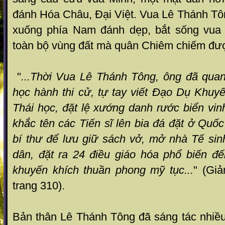
đánh Hóa Châu, Đại Việt. Vua Lê Thánh Tô
xuống phía Nam đánh dẹp, bắt sống vua 
toàn bộ vùng đất mà quân Chiêm chiếm đư
"
...Thời Vua Lê Thánh Tông, ông đã qua
học hành thi cử, tự tay viết Đạo Dụ Khuy
Thái học, đặt lệ xướng danh rước biển vinh
khắc tên các Tiến sĩ lên bia đá đặt ở Qu
bí thư để lưu giữ sách vở, mở nhà Tế si
dân, đặt ra 24 điều giáo hóa phổ biến đ
khuyến khích thuần phong mỹ tục...
" (Gi
trang 310).
Bản thân Lê Thánh Tông đã sáng tác nhiều 