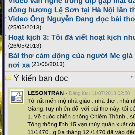
Video văn nghệ trong dịp gặp mặt đ
đồng hương Lệ Sơn tại Hà Nội lần t
Video Ông Nguyễn Đang đọc bài th
(25/05/2013)
Hoạt kịch 3: Tôi đã viết hoạt kịch nh
(26/05/2013)
Bài thơ cảm động của người Mẹ già
nơi xa
(21/05/2013)
Ý kiến bạn đọc
+
LESONTRAN
-
Đăng lúc: 11/07/2013 02:50
Tôi rất mến mộ nhà giáo , nhà thơ , nhà 
Giang.Tuy nhiên đối với bài thơ này, tôi có
1. Về cuộc chiến chống Chiêm Thành , sử
Tông thống lĩnh 15 vạn thủy quân xuất c
11/1470 , giữa tháng 12 /1470 đã vào đến