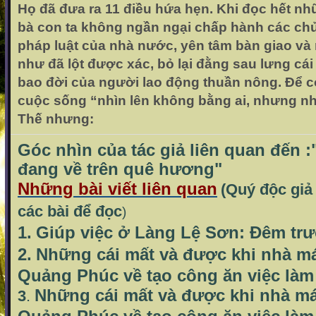
Họ đã đưa ra 11 điều hứa hẹn. Khi đọc hết nh
bà con ta không ngần ngại chấp hành các ch
pháp luật của nhà nước, yên tâm bàn giao và
như đã lột được xác, bỏ lại đằng sau lưng cái 
bao đời của người lao động thuần nông. Để c
cuộc sống “nhìn lên không bằng ai, nhưng nhì
Thế nhưng:
Góc nhìn của tác giả liên quan đến 
đang về trên quê hương"
Những bài viết liên quan
(Quý độc giả
các bài để đọc
)
1.
Giúp việc ở Làng Lệ Sơn: Đêm trư
2.
Những cái mất và được khi nhà m
Quảng Phúc về tạo công ăn việc làm
Những cái mất và được khi nhà m
3
.