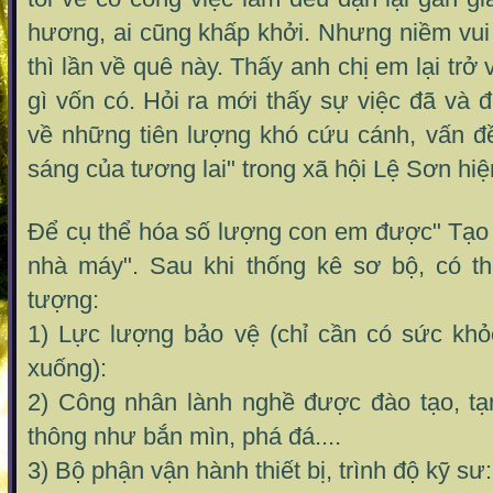
hương, ai cũng khấp khởi. Nhưng niềm vui
thì lần về quê này. Thấy anh chị em lại tr
gì vốn có.
Hỏi ra mới thấy sự việc đã và 
về những tiên lượng khó cứu cánh, vấn đ
sáng của tương lai" trong xã hội Lệ Sơn hiện
Để cụ thể hóa số lượng con em được" Tạo 
nhà máy". Sau khi thống kê sơ bộ, có th
tượng:
1) Lực lượng bảo vệ (chỉ cần có sức khỏe
xuống):
2) Công nhân lành nghề được đào tạo, t
thông như bắn mìn, phá đá....
3) Bộ phận vận hành thiết bị, trình độ kỹ sư: