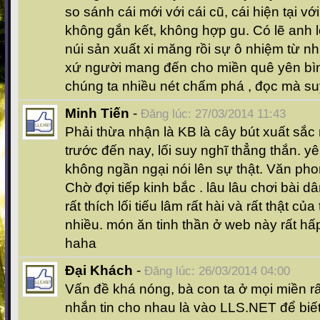
so sánh cái mới với cái cũ, cái hiện tại với
không gắn kết, không hợp gu. Có lẽ anh 
núi sản xuất xi măng rồi sự ô nhiệm từ n
xứ người mang đến cho miền quê yên bìn
chúng ta nhiều nét chấm phá , đọc mà su
Minh Tiến
-
Đăng lúc: 27/03/2014 11:43
Phải thừa nhận là KB là cây bút xuất sắc 
trước đến nay, lối suy nghĩ thẳng thắn. 
không ngần ngại nói lên sự thật. Văn ph
Chờ đợi tiếp kinh bắc . lâu lâu chơi bài dâ
rất thích lối tiếu lâm rất hài và rất thật c
nhiều. món ăn tinh thần ở web này rất hấ
haha
Đại Khách
-
Đăng lúc: 26/03/2014 04:00
Vấn đề khá nóng, bà con ta ở mọi miền rấ
nhắn tin cho nhau là vào LLS.NET để biết 