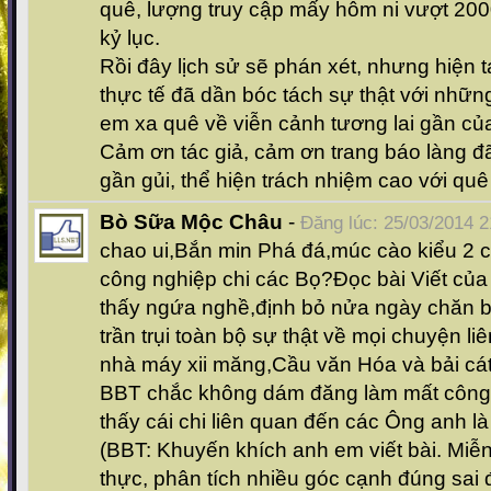
quê, lượng truy cập mấy hôm ni vượt 200
kỷ lục.
Rồi đây lịch sử sẽ phán xét, nhưng hiện 
thực tế đã dần bóc tách sự thật với nhữn
em xa quê về viễn cảnh tương lai gần củ
Cảm ơn tác giả, cảm ơn trang báo làng đã 
gần gủi, thể hiện trách nhiệm cao với qu
Bò Sữa Mộc Châu
-
Đăng lúc: 25/03/2014 2
chao ui,Bắn min Phá đá,múc cào kiểu 2 
công nghiệp chi các Bọ?Đọc bài Viết của
thấy ngứa nghề,định bỏ nửa ngày chăn 
trần trụi toàn bộ sự thật về mọi chuyện li
nhà máy xii măng,Cầu văn Hóa và bải cát 
BBT chắc không dám đăng làm mất công tu
thấy cái chi liên quan đến các Ông anh l
(BBT: Khuyến khích anh em viết bài. Miễ
thực, phân tích nhiều góc cạnh đúng sai 