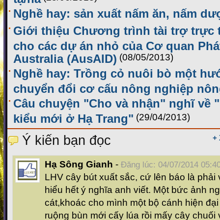
Nghề hay: sản xuất nấm ăn, nấm dượ
Giới thiệu Chương trình tài trợ trực
cho các dự án nhỏ của Cơ quan Phát
Australia (AusAID)
(08/05/2013)
Nghề hay: Trồng cỏ nuôi bò một hướ
chuyển đổi cơ cấu nông nghiệp nôn
Câu chuyện "Cho và nhận" nghĩ về 
kiểu mới ở Hạ Trang"
(29/04/2013)
Ý kiến bạn đọc
+
Hạ Sông Gianh
-
Đăng lúc: 04/07/2014 05:4
LHV cây bút xuất sắc, cứ lên báo là phải 
hiểu hết ý nghĩa anh viết. Một bức ảnh ng
cát,khoác cho mình một bộ cánh hiện đạ
ruộng bùn mới cấy lúa rồi mấy cây chuối 