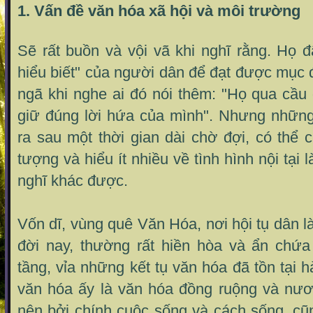
1. Vấn đề văn hóa xã hội và môi trường
Sẽ rất buồn và vội vã khi nghĩ rằng. Họ đ
hiểu biết" của người dân để đạt được mục đ
ngã khi nghe ai đó nói thêm: "Họ qua cầu
giữ đúng lời hứa của mình". Nhưng những
ra sau một thời gian dài chờ đợi, có thể
tượng và hiểu ít nhiều về tình hình nội tại 
nghĩ khác được.
Vốn dĩ, vùng quê Văn Hóa, nơi hội tụ dân l
đời nay, thường rất hiền hòa và ẩn chứa 
tầng, vỉa những kết tụ văn hóa đã tồn tại 
văn hóa ấy là văn hóa đồng ruộng và nươ
nên bởi chính cuộc sống và cách sống, cũ