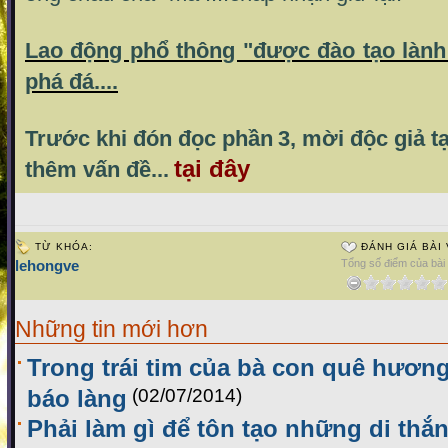
Lao động phổ thông "được đào tạo lành
phá đá....
Trước khi đón đọc phần
3, mời độc giả t
tại đây
thêm vấn đề...
TỪ KHÓA:
ĐÁNH GIÁ BÀI 
lehongve
Tổng số điểm của bài v
Những tin mới hơn
Trong trái tim của bà con quê hương
báo làng
(02/07/2014)
Phải làm gì để tôn tạo những di thắ