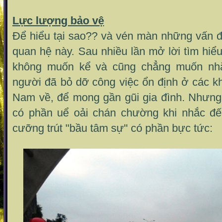
Lực lượng bảo vệ
Để hiểu tại sao?? và vén màn những vấn đ
quan hệ này. Sau nhiều lần mở lời tìm hi
không muốn kể và cũng chẳng muốn nhắ
người đã bỏ dỡ công việc ổn định ở các k
Nam về, để mong gần gũi gia đình. Nhưn
có phần uể oải chán chường khi nhắc đế
cưỡng trút "bầu tâm sự" có phần bực tức: