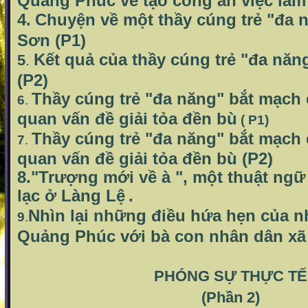
Quảng Phúc về tạo công ăn việc làm 
4.
Chuyện về một thầy cúng trẻ "đa 
Sơn (P1)
Kết quả của thầy cúng trẻ "đa nă
5
.
(P2)
Thầy cúng trẻ "đa năng" bắt mạch 
6
.
quan vấn đề giải tỏa đền bù
( P1)
Thầy cúng trẻ "đa năng" bắt mạch 
7
.
quan vấn đề giải tỏa đền bù (P2)
8."Trượng mới về à ", một thuật ngữ
lạc ở Làng Lệ
.
Nhìn lại những điều hứa hẹn của 
9
.
Quảng Phúc với bà con nhân dân xã
PHÓNG SỰ THỰC TẾ
(Phần 2)