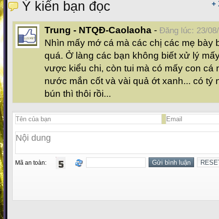
Ý kiến bạn đọc
+
Trung - NTQĐ-Caolaoha
-
Đăng lúc: 23/08
Nhìn mấy mớ cá mà các chị các mẹ bày 
quá. Ở làng các bạn không biết xử lý mấy 
vược kiểu chi, còn tui mà có mấy con cá ni 
nước mắn cốt và vài quả ớt xanh... có tý 
bún thì thôi rồi...
Mã an toàn: