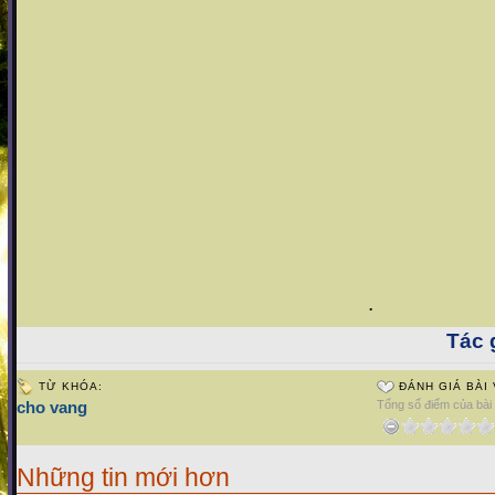
.
Tác g
TỪ KHÓA:
ĐÁNH GIÁ BÀI 
cho vang
Tổng số điểm của bài v
Những tin mới hơn