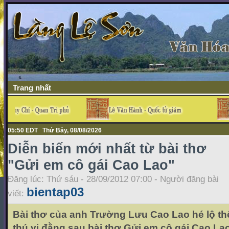
Trang nhất
05:50 EDT Thứ Bảy, 08/08/2026
Diễn biến mới nhất từ bài thơ
"Gửi em cô gái Cao Lao"
Đăng lúc: Thứ sáu - 28/09/2012 07:00 - Người đăng bài
bientap03
viết:
Bài thơ của anh Trường Lưu Cao Lao hé lộ th
thú vị đằng sau bài thơ Gửi em cô gái Cao Lao