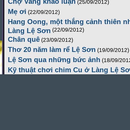
Chợ Vang khảo luận
(25/09/2012)
Mẹ ơi
(22/09/2012)
Hang Oong, một thắng cảnh thiên n
Làng Lệ Sơn
(22/09/2012)
Chân quê
(23/09/2012)
Thơ 20 năm làm rể Lệ Sơn
(19/09/2012)
Lệ Sơn qua những bức ảnh
(18/09/201
Kỹ thuật chơi chim Cu ở Làng Lệ S
Câu chuyện đằng sau bài thơ "Gửi e
Lao"
(24/09/2012)
Cồn Vang, một trời hoài niệm
(17/09/2
Ý kiến bạn đọc
+
KK
-
Đăng lúc: 02/11/2012 23:15