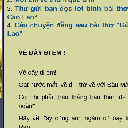
Thư gửi bạn đọc lời bình bài thơ
3.
Cao Lao“
Câu chuyện đằng sau bài thơ "Gử
4.
Lao"
VỀ ĐÂY ĐI EM !
Về đây đi em!
Gạt nước mắt, về đi - trở về với Bàu Mậ
Cớ chi phải theo thằng bán than để
ngàn*
Hãy về đây cùng anh ngắm cò bay t
Ran.