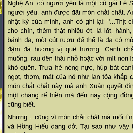
Nghệ An, có người yêu là một cô gái Lê 
người yêu, anh được đãi món chắt chắt. An
nhật ký của mình, anh có ghi lại: "...Thịt
cho chín, thêm thật nhiều ớt, lá lốt, hành
bánh đa, một cút rượu đế thế là đã có mộ
đậm đà hương vị quê hương. Canh chắt
muống, rau dền thái nhỏ hoặc với mít non
khó quên. Trưa hè nóng nực, húp bát canh
ngọt, thơm, mát của nó như lan tỏa khắp cơ
món chắt chắt này mà anh Xuân quyết địn
một chàng rể hiền mà đến nay cộng đồng 
cũng biết.
Nhưng ...cũng vì món chắt chắt mà mối t
và Hồng Hiếu dang dở. Tại sao như vậy th