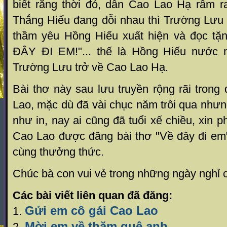
biết rằng thời đó, dân Cao Lao Hạ râm r
Thắng Hiếu đang dỗi nhau thì Trường Lưu
thầm yêu Hồng Hiếu xuất hiện và đọc tặ
ĐÂY ĐI EM!"... thế là Hồng Hiếu nước m
Trường Lưu trở về Cao Lao Hạ.
Bài thơ này sau lưu truyền rộng rãi tron
Lao, mặc dù đã vài chục năm trôi qua như
như in, nay ai cũng đã tuổi xế chiều, xin
Cao Lao được đăng bài thơ "Về đây đi em
cùng thưởng thức.
Chúc bà con vui vẻ trong những ngày nghỉ c
Các bài viết liên quan đã đăng:
Gửi em cô gái Cao Lao
1.
Mời em về thăm quê anh
2.