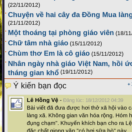
(22/11/2012)
Chuyện về hai cây đa Đồng Mua làn
(21/11/2012)
Một thoáng tại phòng giáo viên
(18/11
Chữ tâm nhà giáo
(15/11/2012)
Chùm thơ Em là cô giáo
(15/11/2012)
Nhân ngày nhà giáo Việt Nam, hồi 
tháng gian khổ
(19/11/2012)
Ý kiến bạn đọc
+
Lê Hồng Vệ
-
Đăng lúc: 18/12/2012 04:39
Bài viết đã đưa được hơi thở xã hội vào 
làng xã. Không gian văn hóa rộng. Hóm h
đụng chạm". Khuyến khích bạn cho ra Lệ
đặc chất giọng văn "có hơi sữa bò" này.