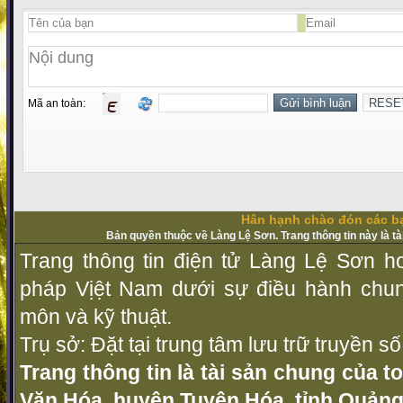
Mã an toàn:
Hân hạnh chào đón các bạ
Bản quyền thuộc về Làng Lệ Sơn. Trang thông tin này là t
Trang thông tin điện tử Làng Lệ Sơn ho
pháp Vịệt Nam dưới sự điều hành chu
môn và kỹ thuật.
Trụ sở: Đặt tại trung tâm lưu trữ truyền 
Trang thông tin là tài sản chung của t
Văn Hóa, huyện Tuyên Hóa, tỉnh Quảng