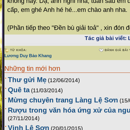
không hay. Dạ, anh nghĩ nha, tuần sau em 
cấp, em ghé Anh hé hé...em chào anh nha.
(Phần tiếp theo "Đền bù giải toả" , xin đón 
Tác giả bài viết:
L
TỪ KHÓA:
ĐÁNH GIÁ BÀI 
Lương Duy Bảo Khang
Những tin mới hơn
Thư gửi Mẹ
(12/06/2014)
Quê ta
(11/03/2014)
Mừng chuyên trang Làng Lệ Sơn
(15
Rượu trong văn hóa ứng xử của ng
(27/11/2014)
Vịnh Lệ Sơn
(20/01/2015)