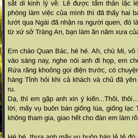
sắt di kinh lý về. Lê được tấm thân lặc 
phòng làm việc của mình thì đã thấy hai 
lướt qua Ngài đã nhận ra người quen, đó l
từ xứ sở Tràng An, bạn làm ăn năm xưa của
Em chào Quan Bác, hé hé. Ah, chú Mi, vô 
vào sáng nay, nghe nói anh đi họp, em ch
Rứa răng khoông gọi điện trước, có chuyệ
hàng Tỉnh hỏi khi cả khách và chủ đã yên
ru.
Dạ, thì em gặp anh xin ý kiến...Thôi, thôi
lời, mấy vụ buôn bán giống lúa, giống lạ
không tham gia, giao hết cho đàn em làm rồ
Hé hé, thưa anh.mấy vụ buôn bán lẻ tẻ đó