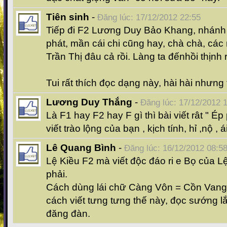
Tiên sinh
-
Đăng lúc: 17/12/2012 22:55
Tiếp đi F2 Lương Duy Bảo Khang, nhán
phát, mần cái chi cũng hay, chà chà, cá
Trần Thị đâu cả rồi. Làng ta đếnhồi thịnh r
Tui rất thích đọc dạng này, hài hài nhưng
Lương Duy Thắng
-
Đăng lúc: 17/12/2012 
Là F1 hay F2 hay F gì thì bài viết rât " Ép 
viết trào lộng của bạn , kịch tính, hỉ ,nộ , ái
Lê Quang Bình
-
Đăng lúc: 16/12/2012 08:5
Lệ Kiều F2 mà viết độc đáo ri e Bọ của L
phải.
Cách dùng lái chữ Càng Vôn = Cồn Vang
cách viết tưng tưng thế này, đọc sướng
đăng đàn.