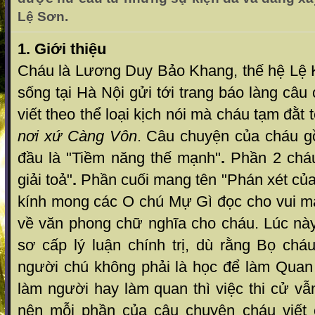
Lệ Sơn.
1. Giới thiệu
Cháu là Lương Duy Bảo Khang, thế hệ Lệ K
sống tại Hà Nội gửi tới trang báo làng câu
viết theo thể loại kịch nói mà cháu tạm đằt 
nơi xứ Càng Vôn
. Câu chuyện của cháu g
đầu là "Tiềm năng thế mạnh"
.
Phần 2 cháu
giải toả"
.
Phần cuối mang tên "Phán xét củ
kính mong các O chú Mự Gì đọc cho vui m
về văn phong chữ nghĩa cho cháu. Lúc này
sơ cấp lý luận chính trị, dù rằng Bọ chá
người chú không phải là học để làm Qua
làm người hay làm quan thì việc thi cử vẫ
nên mỗi phần của câu chuyện cháu viết 