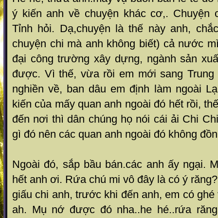
ý kiến anh về chuyện khác cơ,. Chuyện 
Tỉnh hỏi. Dạ,chuyện là thế này anh, chắ
chuyện chi mà anh không biết) cả nước m
đại công trường xây dựng, ngành sản xu
được. Vì thế, vừa rồi em mới sang Trun
nghiền về, ban dâu em định làm ngoài L
kiến của mấy quan anh ngoài đó hết rồi, t
đến nơi thì dân chúng họ nói cái ải Chi Chi 
gì đó nên các quan anh ngoài đó không đồ
Ngoài đó, sắp bầu bán.các anh ấy ngại. M
hết anh ơi. Rứa chú mi vô đây là có ý răng
giấu chi anh, trước khi đến anh, em có ghé 
ah. Mụ nớ được đó nha..he hé..rứa răng