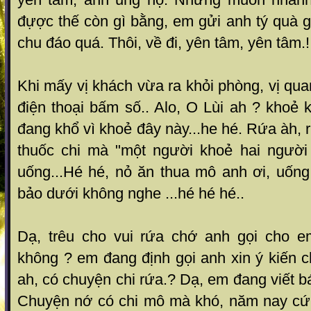
đựợc thế còn gì bằng, em gửi anh tý quà gọ
chu đáo quá. Thôi, về đi, yên tâm, yên tâm.!
Khi mấy vị khách vừa ra khỏi phòng, vị qua
điện thoại bấm số.. Alo, O Lùi ah ? khoẻ
đang khổ vì khoẻ đây này...he hé. Rứa àh, 
thuốc chi mà "một người khoẻ hai người
uống...Hé hé, nỏ ăn thua mô anh ơi, uống
bảo dưới không nghe ...hé hé hé..
Dạ, trêu cho vui rứa chớ anh gọi cho e
không ? em đang định gọi anh xin ý kiến 
ah, có chuyện chi rứa.? Dạ, em đang viết b
Chuyện nớ có chi mô mà khó, năm nay cứ