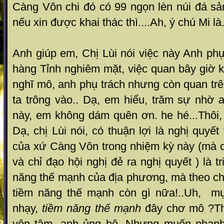
Càng Vôn chi đó có 99 ngọn lèn núi đá sản
nếu xin được khai thác thì....Ah, ý chú Mi là
Anh giúp em, Chị Lùi nói việc này Anh phụ
hàng Tỉnh nghiêm mặt, việc quan bây giờ 
nghĩ mô, anh phụ trách nhưng còn quan tr
ta trông vào.. Dạ, em hiểu, trăm sự nhờ 
này, em không dám quên ơn. he hé...Thôi,
Dạ, chị Lùi nói, có thuận lợi là nghị quyết 
của xứ Càng Vôn trong nhiệm kỳ này (mà c
và chỉ đạo hội nghị đẻ ra nghị quyết ) là tr
năng thế mạnh của địa phương, mà theo chị
tiềm năng thế mạnh còn gì nữa!..Uh, m
nhạy,
tiềm năng thế mạnh
đây chơ mô ?Th
yên tâm, anh ủng hộ. Nhưng muốn nhanh 