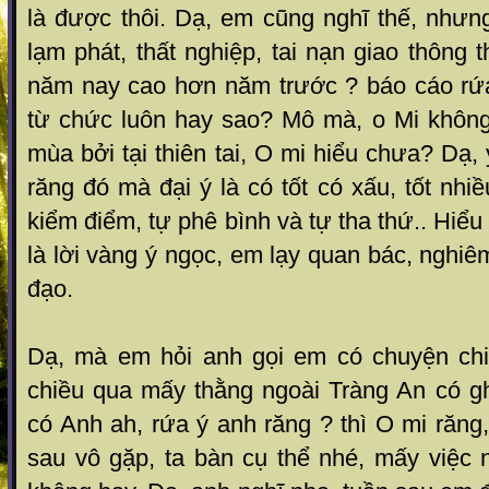
là được thôi. Dạ, em cũng nghĩ thế, nhưn
lạm phát, thất nghiệp, tai nạn giao thông 
năm nay cao hơn năm trước ? báo cáo rứ
từ chức luôn hay sao? Mô mà, o Mi không 
mùa bởi tại thiên tai, O mi hiểu chưa? Dạ, 
răng đó mà đại ý là có tốt có xấu, tốt nhi
kiểm điểm, tự phê bình và tự tha thứ.. Hiể
là lời vàng ý ngọc, em lạy quan bác, nghiê
đạo.
Dạ, mà em hỏi anh gọi em có chuyện chi
chiều qua mấy thằng ngoài Tràng An có 
có Anh ah, rứa ý anh răng ? thì O mi răng
sau vô gặp, ta bàn cụ thể nhé, mấy việc n