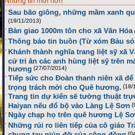
Những tin mới hơn
Sau bão giông, những mầm xanh q
(19/11/2013)
Bàn giao 1000m tôn cho xã Văn Hóa
Thông báo tin buồn (Từ xóm Bàu sỏ
Khánh thành nghĩa trang liệt sỹ xã 
cử tri ân các anh hùng liệt sỹ trên 
hương
(27/07/2014)
Tiếp sức cho Đoàn thanh niên xã đ
trọng trách mới cho Quê hương.
(18/
Trang tin dự kiến sẽ tường thuật trự
Haiyan nếu đổ bộ vào Làng Lệ Sơn
(
Ngày chạp họ trên quê hương Lệ S
Những rủi ro liên tiếp của cô giáo T
chung tay giúp đỡ của cộng đồng
(0