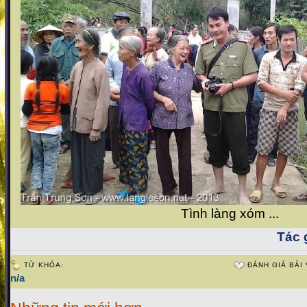
Tình làng xóm ...
Tác g
TỪ KHÓA:
ĐÁNH GIÁ BÀI 
n/a