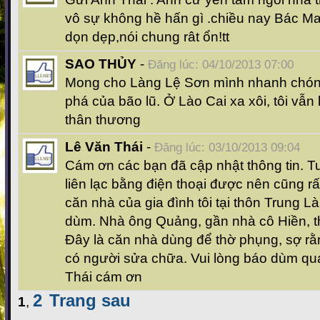
vô sự không hề hấn gì .chiều nay Bác M
dọn dẹp,nói chung rât ổn!tt
SAO THỦY
-
Đăng lúc: 04/10/2013 07:00
Mong cho Làng Lệ Sơn mình nhanh chón
phá của bão lũ. Ở Lào Cai xa xôi, tôi vẫ
thân thương
Lê Văn Thái
-
Đăng lúc: 03/10/2013 09:04
Cám ơn các bạn đã cập nhật thông tin. T
liên lạc bằng điện thoại được nên cũng rất 
căn nhà của gia đình tôi tại thôn Trung L
dùm. Nhà ông Quảng, gần nhà cô Hiền, t
Đây là căn nhà dùng để thờ phụng, sợ rằ
có người sửa chữa. Vui lòng báo dùm qu
Thái cám ơn
2
Trang sau
1
,