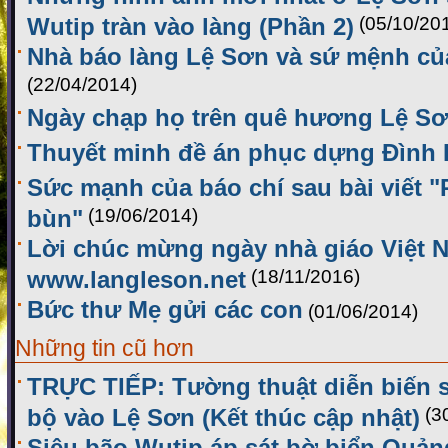
Wutip tràn vào làng (Phần 2)
(05/10/20
Nhà báo làng Lệ Sơn và sứ mệnh của
(22/04/2014)
Ngày chạp họ trên quê hương Lệ S
Thuyết minh đề án phục dựng Đình
Sức mạnh của báo chí sau bài viết 
bùn"
(19/06/2014)
Lời chúc mừng ngày nhà giáo Việt 
www.langleson.net
(18/11/2016)
Bức thư Mẹ gửi các con
(01/06/2014)
Những tin cũ hơn
TRỰC TIẾP: Tường thuật diễn biến 
bộ vào Lệ Sơn (Kết thúc cập nhật)
(3
Siêu bão Wutip áp sát bờ biển Quản