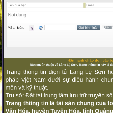
Mã an toàn:
Hân hạnh chào đón các bạ
Bản quyền thuộc về Làng Lệ Sơn. Trang thông tin này là t
Trang thông tin điện tử Làng Lệ Sơn ho
pháp Vịệt Nam dưới sự điều hành chu
môn và kỹ thuật.
Trụ sở: Đặt tại trung tâm lưu trữ truyền 
Trang thông tin là tài sản chung của t
Văn Hóa, huyện Tuyên Hóa, tỉnh Quảng