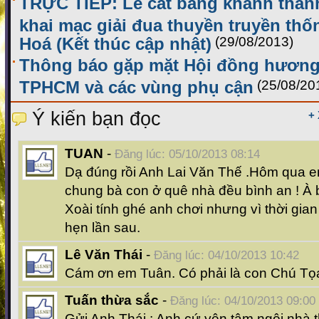
TRỰC TIẾP: Lễ cắt băng khánh thàn
khai mạc giải đua thuyền truyền th
Hoá (Kết thúc cập nhật)
(29/08/2013)
Thông báo gặp mặt Hội đồng hương 
TPHCM và các vùng phụ cận
(25/08/20
Ý kiến bạn đọc
+
TUAN
-
Đăng lúc: 05/10/2013 08:14
Dạ đúng rồi Anh Lai Văn Thế .Hôm qua e
chung bà con ở quê nhà đều bình an ! À 
Xoài tính ghé anh chơi nhưng vì thời gi
hẹn lần sau.
Lê Văn Thái
-
Đăng lúc: 04/10/2013 10:42
Cám ơn em Tuân. Có phải là con Chú Tọ
Tuấn thừa sắc
-
Đăng lúc: 04/10/2013 09:00
Gửi Anh Thái : Anh cứ yên tâm ngôi nhà 