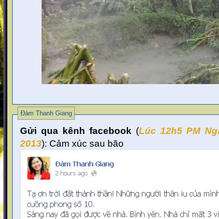
Đàm Thanh Giang
Gửi qua kênh facebook
(
Lúc 12
h5 PM Ng
2013
):
Cảm xúc sau bão