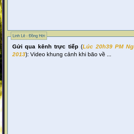
Linh Lê - Đồng Hới
Gửi qua kênh trực tiếp
(
Lúc 20
h39 PM Ng
2013
):
Video khung cảnh khi bão về ...