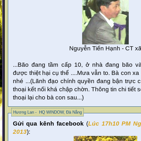
Nguyễn Tiến Hạnh - CT x
...Bão đang tầm cấp 10, ở nhà đang bão và 
được thiệt hại cụ thể ....Mưa vẫn to. Bà con x
nhé ...(Lãnh đạo chính quyền đang bận trực 
thoại kết nối khá chập chờn. Thông tin chi tiết s
thoại lại cho bà con sau...)
Hương Lan - HQ WINDOW, Đà Nẵng
Gửi qua kênh facebook
(
Lúc 17
h10 PM Ng
2013
):