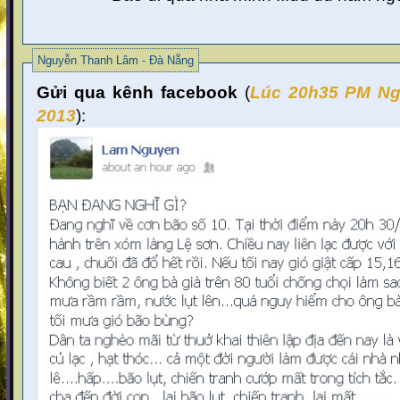
Nguyễn Thanh Lâm - Đà Nẵng
Gửi qua kênh facebook
(
Lúc 20
h35 PM Ng
2013
):