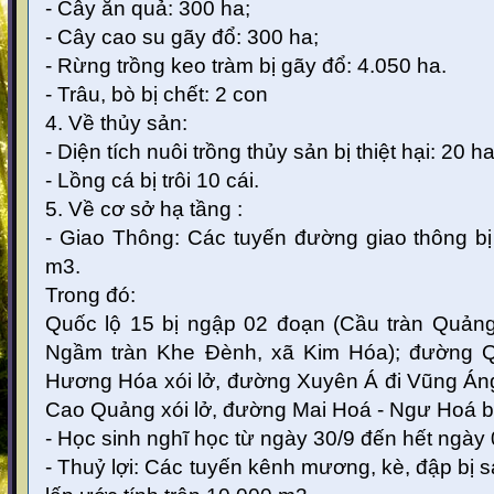
- Cây ăn quả: 300 ha;
- Cây cao su gãy đổ: 300 ha;
- Rừng trồng keo tràm bị gãy đổ: 4.050 ha.
- Trâu, bò bị chết: 2 con
4. Về thủy sản:
- Diện tích nuôi trồng thủy sản bị thiệt hại: 20 h
- Lồng cá bị trôi 10 cái.
5. Về cơ sở hạ tầng :
- Giao Thông: Các tuyến đường giao thông bị
m3.
Trong đó:
Quốc lộ 15 bị ngập 02 đoạn (Cầu tràn Quản
Ngầm tràn Khe Đènh, xã Kim Hóa); đường Q
Hương Hóa xói lở, đường Xuyên Á đi Vũng Án
Cao Quảng xói lở, đường Mai Hoá - Ngư Hoá bị 
- Học sinh nghĩ học từ ngày 30/9 đến hết ngày 
- Thuỷ lợi: Các tuyến kênh mương, kè, đập bị sạ