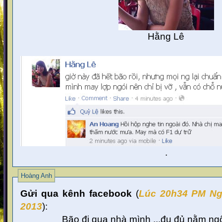
Hằng Lê
.
Hoàng Anh
Gửi qua kênh facebook
(
Lúc 20
h34 PM Ng
2013
):
Bão đi qua nhà mình ...đu đủ nằm ngổ