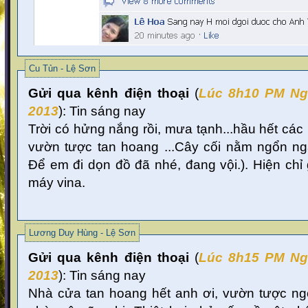
Cu Tủn - Lệ Sơn
Gửi qua kênh điện thoại
(
Lúc 8
h10 PM Ng
2013
):
Tin sáng nay
Trời có hửng nắng rồi, mưa tạnh...hầu hết các
vườn tược tan hoang ...Cây cối nằm ngổn ngan
Để em đi dọn đồ đã nhé, đang vội.). Hiện chỉ
máy vina.
Lương Duy Hùng - Lệ Sơn
Gửi qua kênh điện thoại
(
Lúc 8
h15 PM Ng
2013
):
Tin sáng nay
Nhà cửa tan hoang hết anh ơi, vườn tược ng