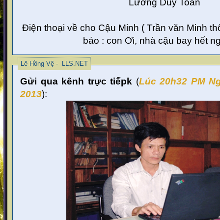
Lương Duy Toản
Điện thoại về cho Cậu Minh ( Trần văn Minh t
báo : con Ơi, nhà cậu bay hết ngó
Lê Hồng Vệ - LLS.NET
Gửi qua kênh trực tiếpk
(
Lúc 20
h32 PM Ng
2013
):