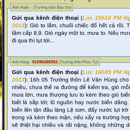
Anh Huấn - (Trưởng thôn Bàu Soi)
Gửi qua kênh điện thoại
(
Lúc 15
h10 PM Ng
2013
):
Gió to lắm, chuối chiếc đổ hết cả rồi.
tầm cấp 8,9. Gió ngày một to, mưa to. Nếu mưa 
đi qua thì lụt tới...
01696268352
Anh Hùng -
(Trưởng thôn Phúc Tự)
Gửi qua kênh điện thoại
(
Lúc 16
h05 PM Ng
2013
):
16h 05 Trưởng thôn Lê Văn Hùng cho b
nhiều, chưa thể ra đường để kiểm tra, gió mỗ
mưa lớn, mưa thượng lưu to kèm theo gió biể
biết là sắp tới; lũ nguồn hay nước biển dâng
biển lên tận đầu làng Lệ sơn, đẩy nước lụt trở 
trong và kèm theo mặn, nếu xẩy ra trường hợp
sẽ thiệt hại nhiều và rất nặng, không những