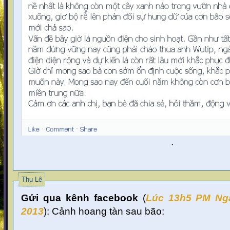
.
Thu Lê
Gửi qua kênh facebook
(
Lúc 13
h5 PM Ng
2013
):
Cảnh hoang tàn sau bão: