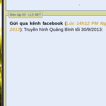
.
Biên tập 03 - LLS.NET
Gửi qua kênh facebook
(
Lúc 14
h12 PM Ng
2013
):
Truyền hình Quảng Bình tối 30/9/2013: