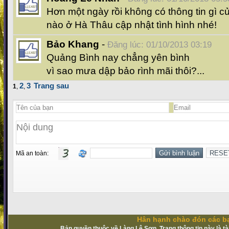
Hơn một ngày rồi không có thông tin gì c
nào ở Hà Thâu cập nhật tình hình nhé!
Bảo Khang
-
Đăng lúc: 01/10/2013 03:19
Quảng Bình nay chẳng yên bình
vì sao mưa dập bảo rình mãi thôi?...
2
3
Trang sau
1
,
,
Mã an toàn:
Hân hạnh chào đón các bạ
Bản quyền thuộc về Làng Lệ Sơn. Trang thông tin này là t