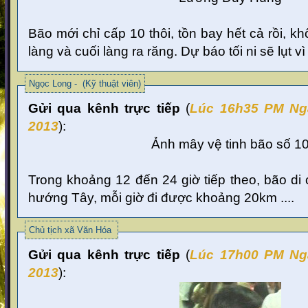
Bão mới chỉ cấp 10 thôi, tồn bay hết cả rồi, k
làng và cuối làng ra răng. Dự báo tối ni sẽ lụt vì
Ngọc Long - (Kỹ thuật viên)
Gửi qua kênh trực tiếp
(
Lúc 16
h35 PM Ng
2013
):
Ảnh mây vệ tinh bão số 1
Trong khoảng 12 đến 24 giờ tiếp theo, bão di
hướng Tây, mỗi giờ đi được khoảng 20km ....
Chủ tịch xã Văn Hóa
Gửi qua kênh trực tiếp
(
Lúc 17
h00 PM Ng
2013
):