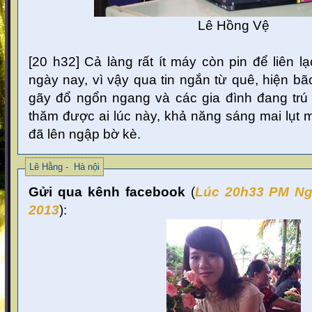
Lê Hồng Vệ
[20 h32] Cả làng rất ít máy còn pin để liên lạ
ngày nay, vì vậy qua tin ngắn từ quê, hiện bão
gãy đổ ngổn ngang và các gia đình đang trú 
thăm được ai lúc này, khả năng sáng mai lụt 
đã lên ngập bờ kè.
Lê Hằng - Hà nội
Gửi qua kênh facebook
(
Lúc 20
h33 PM Ng
2013
):