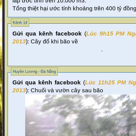
lấp ước tính trên 10.000 m3.
Tổng thiệt hại ước tính khoảng trên 400 tỷ đồng
Kênh 14
Gửi qua kênh facebook
(
Lúc 9
h15 PM Ng
2013
):
Cây đổ khi bão về
.
Huyền Lương - Đà Nẵng
Gửi qua kênh facebook
(
Lúc 11
h25 PM Ng
2013
):
Chuối và vườn cây sau bão