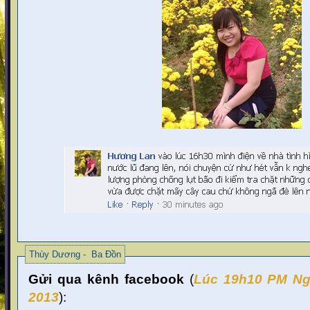
Thùy Dương - Ba Đồn
Gửi qua kênh facebook
(
Lúc 19
h10 PM Ng
2013
):