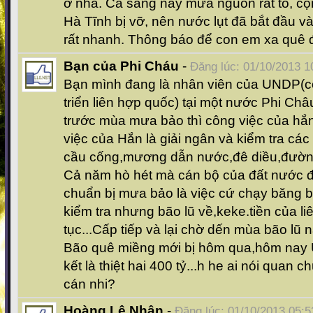
ở nhà. Cả sáng nay mưa nguồn rất to, cộ
Hà Tĩnh bị vỡ, nên nước lụt đã bắt đầu v
rất nhanh. Thông báo để con em xa quê đ
Bạn của Phi Cháu
-
Đăng lúc: 01/10/2013 1
Bạn mình đang là nhân viên của UNDP(cơ
triển liên hợp quốc) tại một nước Phi Ch
trước mùa mưa bảo thì công việc của hắn
việc của Hắn là giải ngân và kiểm tra cá
cầu cống,mương dẫn nước,đê diều,đường
Cả năm hò hét mà cán bộ của đất nước đ
chuẩn bị mưa bảo là việc cứ chạy băng 
kiểm tra nhưng bão lũ về,keke.tiền của liê
tục...Cấp tiếp và lại chờ dến mùa bão lũ 
Bão quê miềng mới bị hôm qua,hôm nay
kết là thiệt hai 400 tỷ...h he ai nói qua
cán nhi?
Hoàng Lê Nhân
-
Đăng lúc: 01/10/2013 05:5