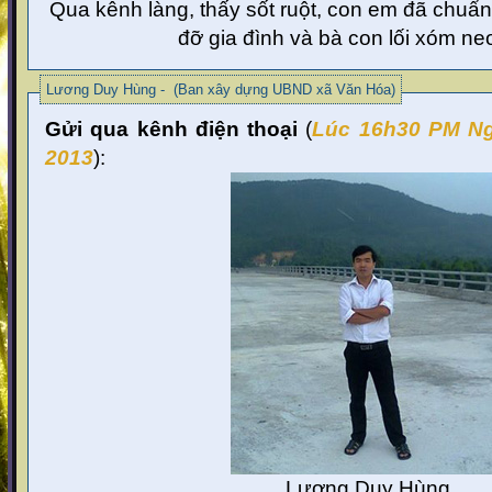
Qua kênh làng, thấy sốt ruột, con em đã chuẩn
đỡ gia đình và bà con lối xóm ne
Lương Duy Hùng - (Ban xây dựng UBND xã Văn Hóa)
Gửi qua kênh điện thoại
(
Lúc 16
h30 PM Ng
2013
):
Lương Duy Hùng