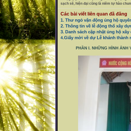
sạch sẽ, hiện đại cũng là niềm tự hào chu
Các bài viết liên quan đã đăng
1. Thư ngỏ vận động ủng hộ quyê
2. Thông tin về lễ động thổ xây 
3. Danh sách cập nhật ủng hộ xây
Giấy mời về dự Lễ khánh thành 
4.
PHẦN I. NHỮNG HÌNH ẢNH