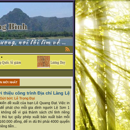
ẬN MỚI NHẤT
i thiệu công trình Địa chí Làng Lệ
Gửi bởi: Lê Trọng Đại
ý kiến đề xuất của bạn Lê Quang Đạt. Việc in
để phát cho mỗi gia đình người Lệ Sơn 1
 không dễ vì giá thành sách chỉ tính riêng
 thủ tục giấy phép xuất bản xuất bản mỗi
160.000 đồng, để in đủ thì phải 4000 quyển
iêng tiền...