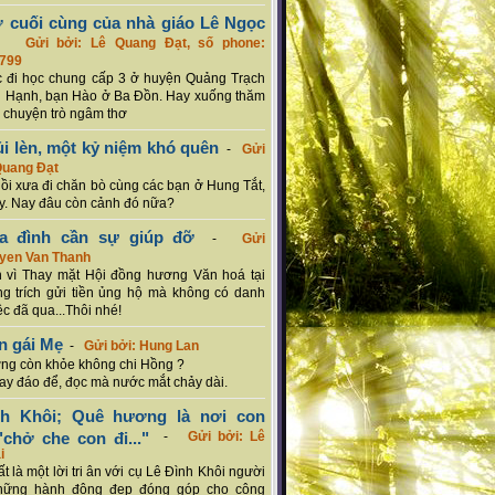
ơ cuối cùng của nhà giáo Lê Ngọc
-
Gửi bởi: Lê Quang Đạt, số phone:
799
c đi học chung cấp 3 ở huyện Quảng Trạch
 Hạnh, bạn Hào ở Ba Đồn. Hay xuống thăm
 chuyện trò ngâm thơ
ủi lèn, một kỷ niệm khó quên
-
Gửi
Quang Đạt
hồi xưa đi chăn bò cùng các bạn ở Hung Tắt,
. Nay đâu còn cảnh đó nữa?
ia đình cần sự giúp đỡ
-
Gửi
uyen Van Thanh
 vì Thay mặt Hội đồng hương Văn hoá tại
g trích gửi tiền ủng hộ mà không có danh
ệc đã qua...Thôi nhé!
n gái Mẹ
-
Gửi bởi: Hung Lan
g còn khỏe không chi Hồng ?
hay đáo để, đọc mà nước mắt chảy dài.
nh Khôi; Quê hương là nơi con
chở che con đi..."
-
Gửi bởi: Lê
i
rất là một lời tri ân với cụ Lê Đình Khôi người
hững hành động đẹp đóng góp cho cộng