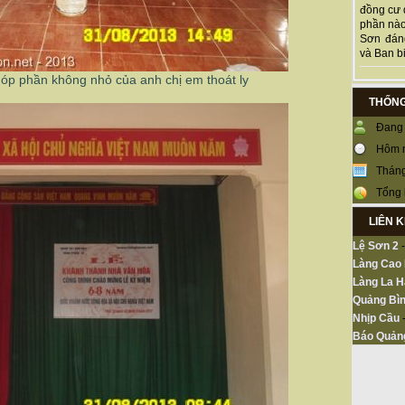
đồng cư 
phần nào
Sơn đán
và Ban bi
 góp phần không nhỏ của anh chị em thoát ly
THỐNG
Đang 
Hôm 
Tháng
Tổng 
LIÊN 
Lệ Sơn 2
Làng Cao
Làng La H
Quảng Bìn
Nhịp Cầu
Báo Quản