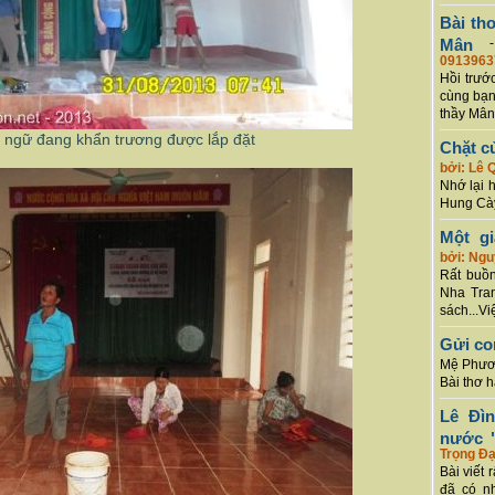
Bài th
Mân
0913963
Hồi trướ
cùng bạn
thầy Mân
n ngữ đang khẩn trương được lắp đặt
Chặt c
bởi: Lê 
Nhớ lại 
Hung Cày
Một g
bởi: Ng
Rất buồn
Nha Tran
sách...Vi
Gửi co
Mệ Phươn
Bài thơ 
Lê Đì
nước "
Trọng Đạ
Bài viết 
đã có n