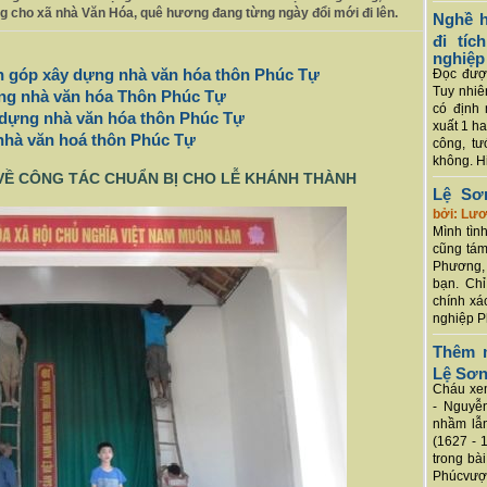
ng cho xã nhà Văn Hóa, quê hương đang từng ngày đổi mới đi lên.
Nghề h
đi tí
nghiệp
n góp xây dựng nhà văn hóa thôn Phúc Tự
Đọc được
Tuy nhiê
dựng nhà văn hóa Thôn Phúc Tự
có định 
 dựng nhà văn hóa thôn Phúc Tự
xuất 1 h
nhà văn hoá thôn Phúc Tự
công, tư
không. Hi
 VỀ CÔNG TÁC CHUẨN BỊ CHO LỄ KHÁNH THÀNH
Lệ Sơ
bởi: Lư
Mình tình
cũng tám
Phương, 
bạn. Chỉ
chính xá
nghiệp P
Thêm m
Lệ Sơ
Cháu xem
- Nguyễ
nhầm lẫn
(1627 - 
trong bà
Phúcvượt