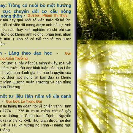
ay: Trồng cỏ nuôi bò một hướng
ch cực chuyển đổi cơ cấu nông
 nông thôn
-
Gửi bởi: Phạm Thị Thuỳ
 bài hay quá. Một số kiến thức rất bổ ích.
n, tôi có việc rất mong được anh hỗ trợ: Anh
mức nào, hay kinh nghiệm về chi phí sản
a trồng cỏ không anh (giống, phân bón, nhận
ới tiêu...). Anh có có thể cho tôi xin được
ện...
n - Làng theo đạo học
-
Gửi
ơng Xuân Trường
 cờ đọc lại bài viết của mình ở đây. (bài vết
 năm trước rồi) đọc bình luận của bạn Lâm
chuyện bạn đánh giá thế nào là quyền của
 có điều một thông tin bạn đưa ra không
c: Mình (Lương Xuân Trường) và bạn dồng
han Phương...
ột tư liệu Hán nôm về địa danh
n
-
Gửi bởi: Lê Trọng Đại
 lại thông tin đoạn nói về chiến tranh Trịnh
n 1774 - 1776 là chưa chính xác dễ gây
 với thông tin Chiến tranh Trịnh - Nguyễn
1672) ở thế kỷ XVII. Thời gian được nói đến
i viết là sau khi tướng họ Trịnh - Hoàng Ngũ
 sông...