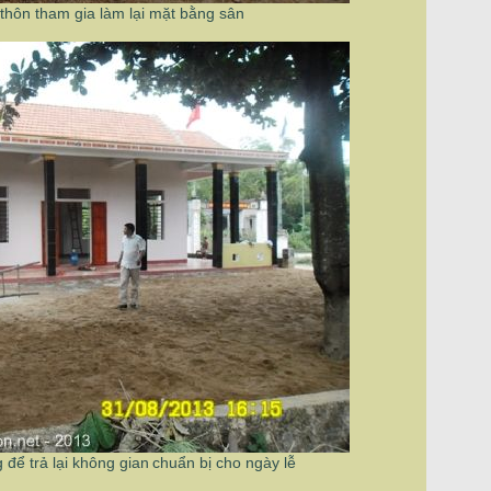
 thôn tham gia làm lại mặt bằng sân
để trả lại không gian
chuẩn bị cho ngày lễ