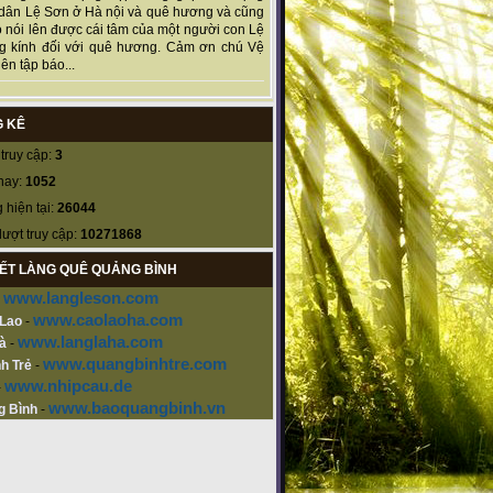
dân Lệ Sơn ở Hà nội và quê hương và cũng
 nói lên được cái tâm của một người con Lệ
g kính đối với quê hương. Cảm ơn chú Vệ
ên tập báo...
 KÊ
truy cập:
3
nay:
1052
 hiện tại:
26044
lượt truy cập:
10271868
KẾT LÀNG QUÊ QUẢNG BÌNH
www.langleson.com
-
www.caolaoha.com
 Lao
-
www.langlaha.com
à
-
www.quangbinhtre.com
h Trẻ
-
www.nhipcau.de
-
www.baoquangbinh.vn
g Bình
-