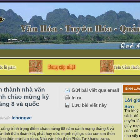
h thành nhà văn
BÌNH LU
Gửi bài viết qua email
ình chào mừng kỷ
In ra
Lời giớ
áng 8 và quốc
Lưu bài viết này
Sơn
-
Trả lời 
sách đủ 
lehongve
ài viết:
quyển là
giấy mực
, công trình trọng điểm chào mừng 68 năm cách mạng tháng 8 và
cuốn đã 
 từ tinh thần đoàn kết, phát huy sức mạnh nội lực của con em thôn
như vậy r
ng thôn mới lan rộng. Nhà văn hóa thôn Phúc Tự khang trang,