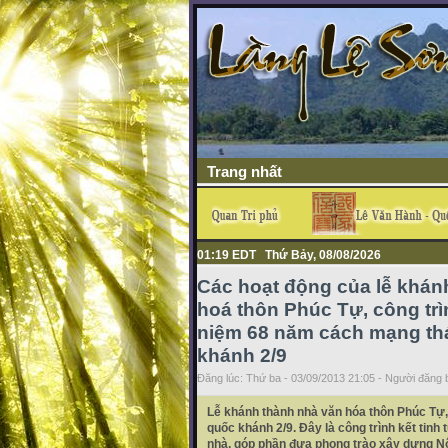
Trang nhất
01:19 EDT Thứ Bảy, 08/08/2026
Các hoạt động của lễ khán
hoá thôn Phúc Tự, công tr
niệm 68 năm cách mạng th
khánh 2/9
Đăng lúc: Thứ ba - 03/09/2013 21:05 - Người đăng b
Lễ khánh thành nhà văn hóa thôn Phúc Tự
quốc khánh 2/9. Đây là công trình kết tinh
nhà, góp phần đưa phong trào xây dựng Nô