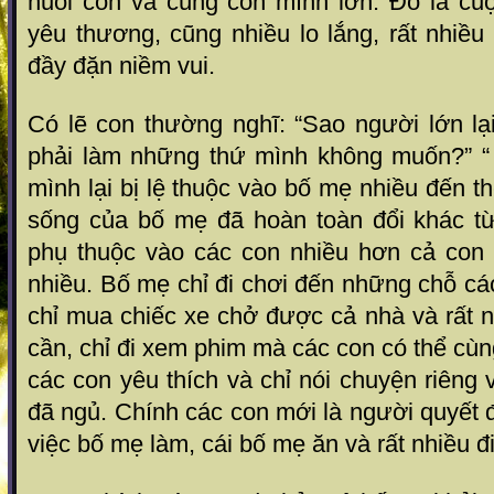
nuôi con và cùng con mình lớn. Đó là cuộ
yêu thương, cũng nhiều lo lắng, rất nhiề
đầy đặn niềm vui.
Có lẽ con thường nghĩ: “Sao người lớn lạ
phải làm những thứ mình không muốn?” “
mình lại bị lệ thuộc vào bố mẹ nhiều đến th
sống của bố mẹ đã hoàn toàn đổi khác t
phụ thuộc vào các con nhiều hơn cả con
nhiều. Bố mẹ chỉ đi chơi đến những chỗ các
chỉ mua chiếc xe chở được cả nhà và rất 
cần, chỉ đi xem phim mà các con có thể cù
các con yêu thích và chỉ nói chuyện riêng 
đã ngủ. Chính các con mới là người quyết 
việc bố mẹ làm, cái bố mẹ ăn và rất nhiều 