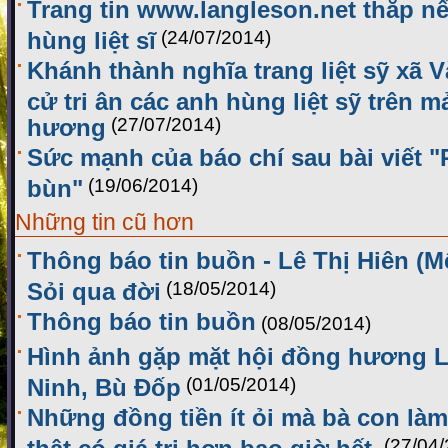
Trang tin www.langleson.net thắp nế
hùng liệt sĩ
(24/07/2014)
Khánh thành nghĩa trang liệt sỹ xã 
cử tri ân các anh hùng liệt sỹ trên 
hương
(27/07/2014)
Sức mạnh của báo chí sau bài viết 
bùn"
(19/06/2014)
Những tin cũ hơn
Thông báo tin buồn - Lê Thị Hiên (M
Sỏi qua đời
(18/05/2014)
Thông báo tin buồn
(08/05/2014)
Hình ảnh gặp mặt hội đồng hương L
Ninh, Bù Đốp
(01/05/2014)
Những đồng tiền ít ỏi mà bà con làm
thật có giá trị hơn bao giờ hết.
(27/04