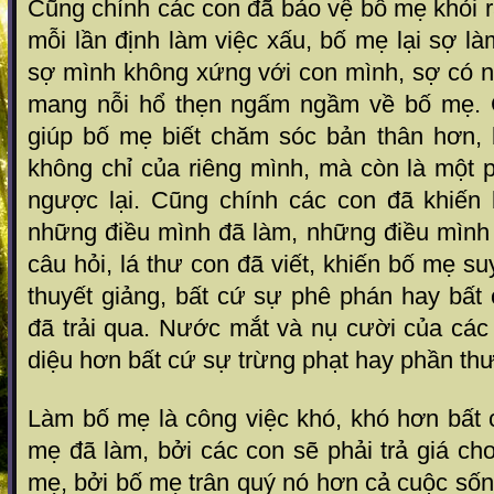
Cũng chính các con đã bảo vệ bố mẹ khỏi r
mỗi lần định làm việc xấu, bố mẹ lại sợ là
sợ mình không xứng với con mình, sợ có n
mang nỗi hổ thẹn ngấm ngầm về bố mẹ. 
giúp bố mẹ biết chăm sóc bản thân hơn,
không chỉ của riêng mình, mà còn là một 
ngược lại. Cũng chính các con đã khiến 
những điều mình đã làm, những điều mìn
câu hỏi, lá thư con đã viết, khiến bố mẹ su
thuyết giảng, bất cứ sự phê phán hay bất
đã trải qua. Nước mắt và nụ cười của cá
diệu hơn bất cứ sự trừng phạt hay phần th
Làm bố mẹ là công việc khó, khó hơn bất 
mẹ đã làm, bởi các con sẽ phải trả giá ch
mẹ, bởi bố mẹ trân quý nó hơn cả cuộc sốn