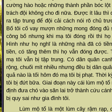
cường hào hoặc những thành phần bóc lột 
trách đội không cho đi nữa. Được ít lâu th
ra tập trung để đội cải cách nói rõ chủ trư
Bố tôi cố vay mượn những mong đóng đủ s
công bố nhưng khi mạ tôi đóng rồi thì họ
Hình như họ nghĩ là những nhà đã có tiề
tiền, có tăng thêm thì họ vẫn đóng được
mạ tôi vẫn bị tập trung. Có dân quân can
rộng, chuối mít nhiều nhưng đều bị dân qu
quả nào là tối hôm đó mạ tôi bị phạt. Thời
tôi bị đứt bữa. Giai đoạn này cái lùm mộ tổ
định đưa chó vào săn lai trở thành cứu cán
bị quy sai như gia đình tôi.
Lùm mộ tổ là một lùm cây rậm rạp, có