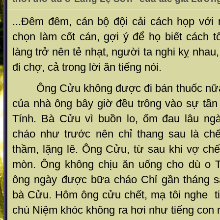
...Đêm đêm, cán bộ đội cải cách họp vớ
chọn làm cốt cán, gợi ý để họ biết cách 
làng trở nên tẻ nhạt, người ta nghi kỵ nhau,
đi chợ, cả trong lời ăn tiếng nói.
Ông Cửu không được đi bán thuốc nữa.
của nhà ông bây giờ đều trông vào sự tần
Tính. Bà Cửu vì buồn lo, ốm đau lâu n
cháo như trước nên chỉ thang sau là ch
thầm, lặng lẽ. Ông Cửu, từ sau khi vợ ch
mòn. Ông không chịu ăn uống cho dù o T
ông ngày được bữa cháo Chỉ gần tháng s
bà Cửu. Hôm ông cửu chết, mạ tôi nghe t
chú Niệm khóc không ra hơi như tiếng con 