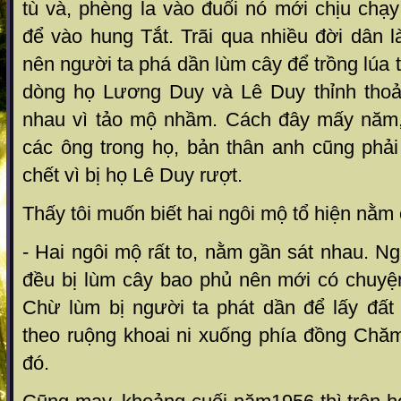
tù và, phèng la vào đuổi nó mới chịu chạ
để vào hung Tắt. Trãi qua nhiều đời dân 
nên người ta phá dần lùm cây để trồng lúa 
dòng họ Lương Duy và Lê Duy thỉnh thoả
nhau vì tảo mộ nhầm. Cách đây mấy năm,
các ông trong họ, bản thân anh cũng phả
chết vì bị họ Lê Duy rượt.
Thấy tôi muốn biết hai ngôi mộ tổ hiện nằm 
- Hai ngôi mộ rất to, nằm gần sát nhau. Ng
đều bị lùm cây bao phủ nên mới có chuy
Chừ lùm bị người ta phát dần để lấy đất 
theo ruộng khoai ni xuống phía đồng Chăm
đó.