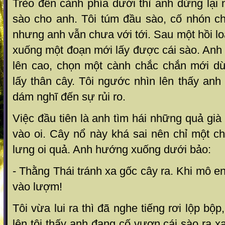
Trèo đến cành phía dưới thì anh dừng lại n
sào cho anh. Tôi túm đầu sào, cố nhón c
nhưng anh vẫn chưa với tới. Sau một hồi lo
xuống một đoạn mới lấy được cái sào. Anh 
lên cao, chọn một cành chắc chắn mới dừ
lấy thân cây. Tôi ngước nhìn lên thấy an
dám nghĩ đến sự rủi ro.
Việc đầu tiên là anh tìm hái những quả g
vào oi. Cây nổ này khá sai nên chỉ một c
lưng oi quả. Anh hướng xuống dưới bảo:
- Thằng Thái tránh xa gốc cây ra. Khi mô e
vào lượm!
Tôi vừa lui ra thì đã nghe tiếng rơi lộp bộ
lên tôi thấy anh đang cố vươn cái sào ra