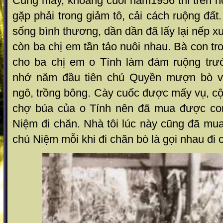
Cũng may, khoảng cuối năm1956 thì trên h
gặp phải trong giảm tô, cải cách ruộng đất
sống bình thương, dần dần đã lấy lại nếp 
còn ba chị em tần tảo nuôi nhau. Bà con tr
cho ba chị em o Tính làm đám ruộng trư
nhớ năm đầu tiên chú Quyền mượn bò về
ngô, trồng bông. Cày cuốc được mấy vụ, cộ
chợ búa của o Tính nên đã mua được co
Niệm đi chăn. Nhà tôi lúc này cũng đã mu
chú Niệm mỗi khi đi chăn bò là gọi nhau đi 