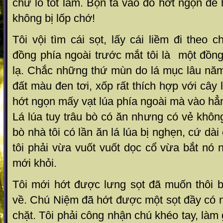
chừ ló tốt lắm. Bọn ta vào đó hớt ngọn để
không bị lốp chớ!
Tôi vội tìm cái sọt, lấy cái liềm đi the
đồng phía ngoài trước mắt tôi là một đồng
lạ. Chắc những thứ mùn do lá mục lâu năm
đất màu đen tơi, xốp rất thích hợp với cây
hớt ngọn mấy vạt lúa phía ngoài mà vào hẳ
Lá lúa tuy trâu bò có ăn nhưng có vẻ khôn
bò nhà tôi có lần ăn lá lúa bị nghẹn, cứ dài 
tôi phải vừa vuốt vuốt dọc cổ vừa bắt nó
mới khỏi.
Tôi mới hớt được lưng sọt đã muốn thôi 
về. Chú Niệm đã hớt được một sọt đầy có n
chặt. Tôi phải công nhận chú khéo tay, làm 