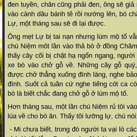
đen tuyền, chân cũng phải đen, ông sẽ gi
vào cành dâu bánh tẻ rồi
nướng lên, bó ch
Lự, một tháng sau sẽ đi lại được.
Ông mẹt Lự bị tai nạn nhưng lùm mộ tổ vẫn
chú Niệm môt lần vào thả bò ở đồng Chăm
thấy cây cối bị chặt hạ ngổn ngang, người 
xe bò vào chở gỗ về. Những cây gỗ quý,
được chở thẳng xuống đình làng, nghe bảo
đình. Suốt cả tuần cứ nghe tiếng cót ca có
bò là biết chắc đang chở gỗ ở lùm mộ tổ.
Hơn tháng sau, một lần chú Niệm rủ tôi và
lúa về cho bò ăn. Thấy tôi lưỡng lự, chú nói
- Mi chưa biết, trong đó người ta vại ló cá