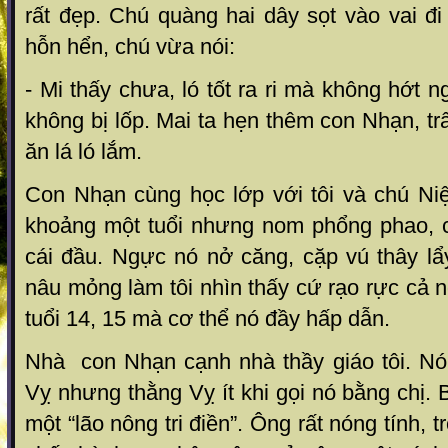
rất đẹp. Chú quàng hai dây sọt vào vai đi 
hỗn hển, chú vừa nói:
- Mi thấy chưa, ló tốt ra ri mà không hớt 
không bị lốp. Mai ta hẹn thêm con Nhạn, t
ăn lá ló lắm.
Con Nhạn cùng học lớp với tôi và chú Ni
khoảng một tuổi nhưng nom phổng phao, 
cái đầu. Ngực nó nở căng, cặp vú thây lẩ
nâu mỏng làm tôi nhìn thấy cứ rạo rực cả n
tuổi 14, 15 mà cơ thể nó đầy hấp dẫn.
Nhà con Nhạn cạnh nhà thầy giáo tôi. Nó 
Vỵ nhưng thằng Vỵ ít khi gọi nó bằng chị.
một “lão nông tri điền”. Ông rất nóng tính, 