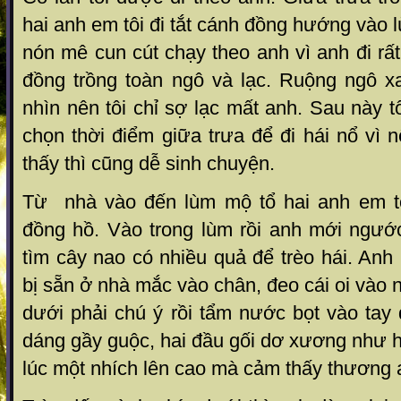
hai anh em tôi đi tắt cánh đồng hướng vào l
nón mê cun cút chạy theo anh vì anh đi rấ
đồng trồng toàn ngô và lạc. Ruộng ngô x
nhìn nên tôi chỉ sợ lạc mất anh. Sau này t
chọn thời điểm giữa trưa để đi hái nổ vì 
thấy thì cũng dễ sinh chuyện.
Từ nhà vào đến lùm mộ tổ hai anh em tô
đồng hồ. Vào trong lùm rồi anh mới ngước
tìm cây nao có nhiều quả để trèo hái. Anh 
bị sẵn ở nhà mắc vào chân, đeo cái oi vào 
dưới phải chú ý rồi tẩm nước bọt vào tay đ
dáng gầy guộc, hai đầu gối dơ xương như ha
lúc một nhích lên cao mà cảm thấy thương 