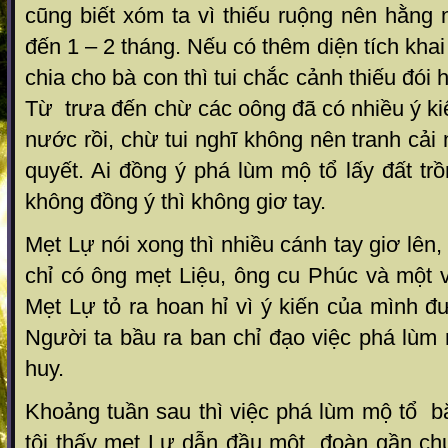
cũng biết xóm ta vì thiếu ruộng nên hằng
đến 1 – 2 tháng. Nếu có thêm diện tích kha
chia cho bà con thì tui chắc cảnh thiếu đói
Từ trưa đến chừ các oông đã có nhiều ý kiế
nước rồi, chừ tui nghĩ không nên tranh cải
quyết. Ai đồng ý phá lùm mộ tổ lấy đất trồng
không đồng ý thì không giơ tay.
Mẹt Lự nói xong thì nhiều cánh tay giơ lên
chỉ có ông mẹt Liệu, ông cu Phúc và một 
Mẹt Lự tỏ ra hoan hỉ vì ý kiến của mình đ
Người ta bầu ra ban chỉ đạo việc phá lùm
huy.
Khoảng tuần sau thì việc phá lùm mộ tổ b
tôi thấy mẹt Lự dẫn đầu một đoàn gần ch