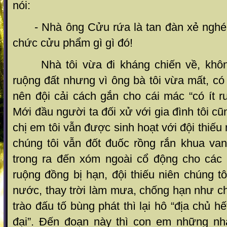
nói:
- Nhà ông Cửu rứa là tan đàn xẻ nghé. 
chức cửu phẩm gì gì đó!
Nhà tôi vừa đi kháng chiến về, không
ruộng đất nhưng vì ông bà tôi vừa mất, có 
nên đội cải cách gắn cho cái mác “có ít r
Mới đầu người ta đối xử với gia đình tôi c
chị em tôi vẫn được sinh hoạt với đội thiế
chúng tôi vẫn đốt đuốc rồng rắn khua van
trong ra đến xóm ngoài cổ động cho các 
ruộng đồng bị hạn, đội thiếu niên chúng tô
nước, thay trời làm mưa, chống hạn như c
trào đấu tố bùng phát thì lại hô “địa chủ h
đại”. Đến đoạn này thì con em những nhà