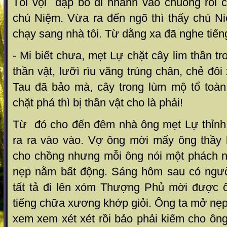
Tôi vội đập bò đi nhanh vào chuồng rồi
chú Niệm. Vừa ra đến ngõ thì thấy chú Ni
chạy sang nhà tôi. Từ dằng xa đã nghe tiến
- Mi biết chưa, mẹt Lự chặt cây lim thần t
thần vật, lưỡì rìu văng trúng chân, chẻ đô
Tau đã bảo mà, cây trong lùm mộ tổ toàn 
chặt phá thì bị thần vật cho là phải!
Từ đó cho đến đêm nhà ông mẹt Lự thỉnh 
ra ra vào vào. Vợ ông mời mấy ông thầy
cho chồng nhưng mỗi ông nói một phách 
nẹp nằm bất động. Sáng hôm sau có ngư
tất tả đi lên xóm Thượng Phủ mời được ô
tiếng chữa xương khớp giỏi. Ông ta mở nẹ
xem xem xét xét rồi bảo phải kiếm cho ôn