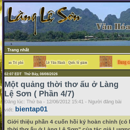
Trang nhất
02:08 EDT Thứ Bảy, 08/08/2026
Một quảng thời thơ ấu ở Làng
Lệ Sơn ( Phần 4/7)
Đăng lúc: Thứ ba - 12/06/2012 15:41 - Người đăng bài
bientap01
viết:
Giới thiệu phần 4 cuốn hồi ký hoàn chỉnh (có
thời thơ ấu ở Làng Lệ Sơn" của tác giả Lươn