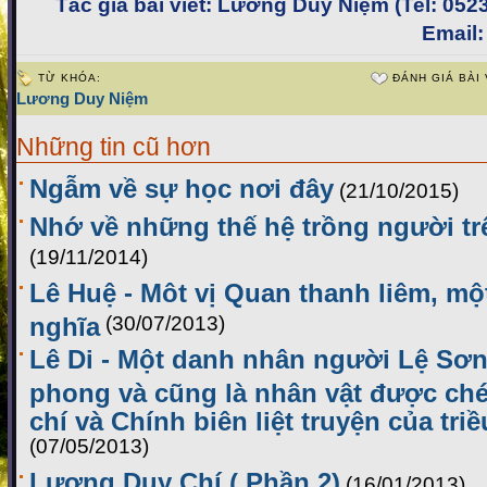
Tác giả bài viết:
Lương Duy Niệm (Tel: 052
Email
TỪ KHÓA:
ĐÁNH GIÁ BÀI 
Lương Duy Niệm
Những tin cũ hơn
Ngẫm về sự học nơi đây
(21/10/2015)
Nhớ về những thế hệ trồng người t
(19/11/2014)
Lê Huệ - Môt vị Quan thanh liêm, m
nghĩa
(30/07/2013)
Lê Di - Một danh nhân người Lệ Sơn
phong và cũng là nhân vật được ch
chí và Chính biên liệt truyện của tr
(07/05/2013)
Lương Duy Chí ( Phần 2)
(16/01/2013)