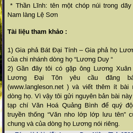
* Thần Lĩnh: tên một chóp núi trong dãy
Nam làng Lệ Sơn
Tài liệu tham khảo :
1) Gia phả Bát Đại Tính – Gia phả họ Lươ
của chi nhánh dòng họ “Lương Duy “
2) Gần đây tôi có gặp ông Lương Xuân 
Lương Đại Tôn yêu cầu đăng bà
(www.langleson.net ) và viết thêm ít bài
dòng họ. Vì vậy tôi gửi nguyên bản bài nà
tạp chí Văn Hoá Quảng Bình để quý độ
truyền thống “Văn nho lớp lớp lưu tên” 
chung và của dòng họ Lương nói riêng
.