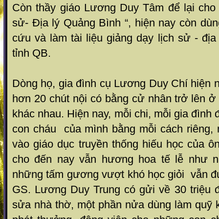
Còn thầy giáo Lương Duy Tâm để lại cho 
sử- Địa lý Quảng Bình “, hiện nay còn dùng
cứu và làm tài liệu giảng dạy lịch sử - đị
tỉnh QB.
Dòng họ, gia đình cụ Lương Duy Chí hiện n
hơn 20 chút nội có bằng cử nhân trở lên 
khác nhau. Hiện nay, mỗi chi, mỗi gia đình
con cháu của mình bằng mỗi cách riêng, 
vào giáo dục truyền thống hiếu học của ô
cho đến nay vẫn hương hoa tế lễ như nế
những tấm gương vượt khó học giỏi vẫn đư
GS. Lương Duy Trung có gửi về 30 triệu 
sửa nhà thờ, một phần nửa dùng làm quỹ 