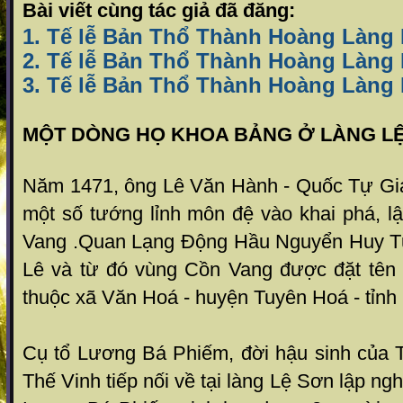
Bài viết cùng tác giả đã đăng:
1. Tế lễ Bản Thổ Thành Hoàng Làng 
2. Tế lễ Bản Thổ Thành Hoàng Làng 
3. Tế lễ Bản Thổ Thành Hoàng Làng 
MỘT DÒNG HỌ KHOA BẢNG Ở LÀNG L
Năm 1471, ông Lê Văn Hành - Quốc Tự Gi
một số tướng lỉnh môn đệ vào khai phá, l
Vang .Quan Lạng Động Hầu Nguyển Huy Tư
Lê và từ đó vùng Cồn Vang được đặt tên 
thuộc xã Văn Hoá - huyện Tuyên Hoá - tỉn
Cụ tổ Lương Bá Phiếm, đời hậu sinh của
Thế Vinh tiếp nối về tại làng Lệ Sơn lập ng