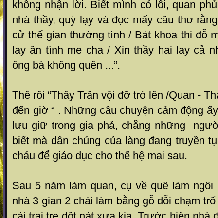
không nhận lời. Biết mình có lỗi, quan ph
nhà thầy, quỳ lạy và đọc mấy câu thơ rằng 
cử thế gian thường tình / Bát khoa thi đỗ m
lạy ân tình mẹ cha / Xin thầy hai lạy cả
ông bà không quên ...”.
Thế rồi “Thầy Trần vội đỡ trò lên /Quan - T
đến giờ “ . Những câu chuyện cảm động ấ
lưu giữ trong gia phả, chẵng những ngườ
biết mà dân chúng của làng đang truyền tụ
cháu để giáo dục cho thế hệ mai sau.
Sau 5 năm làm quan, cụ về quê làm ngôi
nhà 3 gian 2 chái làm bằng gỗ dỗi chạm trổ 
cái trai tre dột nát xưa kia. Trước hiên nhà