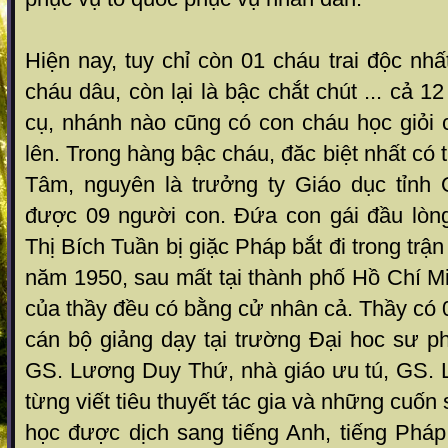
Hiện nay, tuy chỉ còn 01 cháu trai độc nhấ
cháu dâu, còn lại là bậc chắt chút ... cả 
cụ, nhánh nào cũng có con cháu học giỏi 
lên. Trong hàng bậc cháu, đăc biệt nhất có
Tâm, nguyên là trưởng ty Giáo dục tỉnh
được 09 người con. Đứa con gái đầu lòn
Thị Bích Tuần bị giặc Pháp bắt đi trong trậ
năm 1950, sau mất tại thành phố Hồ Chí M
của thầy đều có bằng cử nhân cả. Thầy có 
cán bộ giảng dạy tại trường Đại hoc sư p
GS. Lương Duy Thứ, nhà giáo ưu tú, GS.
từng viết tiêu thuyết tác gia và những cuố
học được dịch sang tiếng Anh, tiếng Pháp,