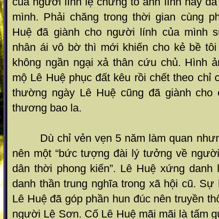
của người lính lệ chứng tỏ anh lính này đ
mình. Phải chăng trong thời gian cùng ph
Huệ đã giành cho người lính của mình s
nhân ái vô bờ thì mới khiến cho kẻ bề t
không ngần ngại xả thân cứu chủ. Hình ả
mộ Lê Huệ phục đất kêu rồi chết theo chỉ c
thường ngày Lê Huệ cũng đã giành cho c
thương bao la.
Dù chỉ vẻn vẹn 5 năm làm quan nhưng
nên một “bức tượng đài lý tưởng về ngườ
dân thời phong kiến”. Lê Huệ xứng danh 
danh thần trung nghĩa trong xã hội cũ. Sự 
Lê Huệ đã góp phần hun đúc nên truyền th
người Lệ Sơn. Cố Lê Huệ mãi mãi là tấm g