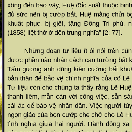
xông đến bao vây, Huệ đốc suất thuộc bin
đủ sức nên bị cướp bắt, Huệ mắng chửi 
khuất phục, bị giết, tặng Đồng Tri phủ
(1858) liệt thờ ở đền trung nghĩa” [2; 77].
Những đoạn tư liệu ít ỏi nói trên cũng
được phần nào nhân cách can trường bất k
Tấm gương anh dũng kiên cường bất khuấ
bản thân để bảo vệ chính nghĩa của cố Lê 
Tư liệu còn cho chúng ta thấy rằng Lê Huệ
thanh liêm, mẫn cán với công việc, sẵn sàn
cái ác để bảo vệ nhân dân. Việc người tùy
ngọn giáo của bọn cướp che chở cho Lê Hu
tình nghĩa giữa hai người. Hành động xã