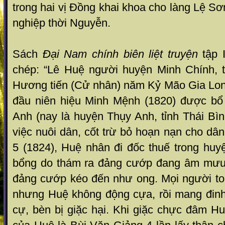
trong hai vị Đồng khai khoa cho làng Lệ S
nghiệp thời Nguyễn.
Sách
Đại Nam chính biên liệt truyện
tập 
chép: “Lê Huệ người huyện Minh Chính, 
Hương tiến (Cử nhân) năm Kỷ Mão Gia Long
đầu niên hiệu Minh Mệnh (1820) được bổ
Anh (nay là huyện Thụy Anh, tỉnh Thái Bì
việc nuôi dân, cốt trừ bỏ hoạn nạn cho d
5 (1824), Huệ nhân đi đốc thuế trong huy
bổng do thám ra đảng cướp đang âm mưu 
đảng cướp kéo đến như ong. Mọi người to
nhưng Huệ không động cựa, rồi mang đinh
cự, bèn bị giặc hại. Khi giặc chực đâm Huệ