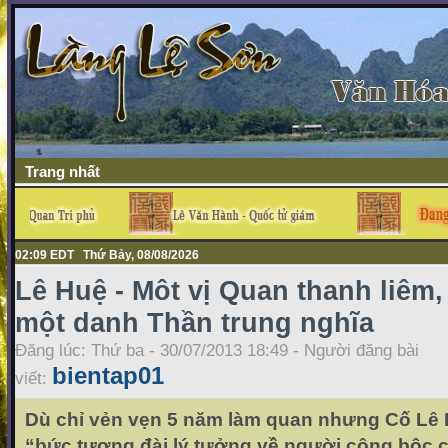
Trang nhất
02:09 EDT Thứ Bảy, 08/08/2026
Lê Huệ - Môt vị Quan thanh liêm,
một danh Thần trung nghĩa
Đăng lúc: Thứ ba - 30/07/2013 18:49 - Người đăng bài
bientap01
viết:
Dù chỉ vẻn vẹn 5 năm làm quan nhưng Cố Lê 
“bức tượng đài lý tưởng về người công bộc 