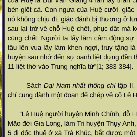
của Huệ là Bùi Văn Giảng 4 lần lấy thân 
bèn giết cả. Con ngựa của Huệ cưỡi, giặc
nó không chịu đi, giặc đánh bị thương ở lư
sau lại trở về chỗ Huệ chết, phục đất mà 
cũng chết. Người ta lấy làm cảm động sự 
tâu lên vua lấy làm khen ngợi, truy tặng l
huyện sau nhớ đến sự oanh liệt dựng đền 
11 liệt thờ vào Trung nghĩa từ”[1; 383-384].
Sách
Đại Nam nhất thống chí
tập II,
chí cũng dành một đoạn để chép về cố Lê 
“Lê Huệ người huyện Minh Chính, đỗ H
Mão đời Gia Long, làm Tri huyện Thụy Anh
5 đi đốc thuế ở xã Trà Khúc, bắt được mộ