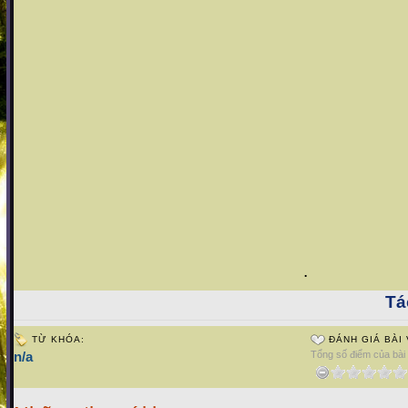
.
Tá
TỪ KHÓA:
ĐÁNH GIÁ BÀI 
n/a
Tổng số điểm của bài v