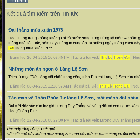
Kết quả tìm kiếm trên Tin tức
Đại thắng mùa xuân 1975
Hòa chung trong không không khí cả nước đang tưng bừng kỷ niệm 40 năm 
thống nhất tổ quốc, hôm nay chúng ta cùng ôn lại những ngày tháng cách đâ
Đại
thắng mùa xuân 1975...
Đăng lúc: 26-04-2015 10:03:45 PM | Tác giả bài viết:
Th.s
Lê
Trọng
Đại
| Nguồ
Những món ăn ngon ở Làng Lệ Sơn
Trích từ mục "Đời sống vật chất" trong công trình Địa chí Làng Lệ Sơn của nh
Đăng lúc: 06-04-2015 11:16:59 AM | Tác giả bài viết:
Th.s
Lê
Trọng
Đại
| Nguồ
Tản mạn về Thôn Phúc Tự làng Lệ Sơn, một mảnh đất nhân
Bài viết đặc sắc của tác giả Lương Duy Thắng về vùng đất và con người xóm
Hóa, Quảng Bình...
Đăng lúc: 22-04-2016 08:29:00 PM | Tác giả bài viết: Lương Duy Thắng | Nguồn
Tìm thấy tổng cộng 3 kết quả
Nếu kết quả này không như mong đợi, bạn hãy thử sử dụng công cụ tìm kiếm 