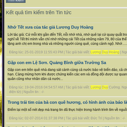
Kết quả tìm kiếm trên Tin tức
Nhớ Tết xưa của tác giả Lương Duy Hoàng
Lời tác giả: Cứ mỗi khi gần đến Tết, nỗi nhớ nhà, nhớ quê lại cứ quay quắt tr
nghĩ về Tết thì mình vẫn chỉ nhớ những cái Tết của những năm 79, 80 của thế 
tặng anh chị em trong nhà và những người cùng quê, cùng cảnh ngộ. Nhớ.....
Đăng lúc: 25-01-2019 11:55:43 PM | Tác giả bài viết:
Lương
Duy
Hoàng
| Ngu
Gặp con em Lệ Sơn. Quảng Bình giữa Trường Sa
Gặp con em trên quê nhà đang sát cánh cùng cả nước bảo vệ biển đảo, cả ch
hạn. Càng mừng hơn khi được chứng kiến các em và đồng đội được sự quan t
quân cũng như nhân dân cả nước...
Đăng lúc: 19-04-2016 04:54:57 AM | Tác giả bài viết:
Lương
Duy
Cường. Nguồ
điện tử) | Nguồn tin : -/-
Trong trái tim của bà con quê hương, có hình ảnh của báo l
Điểm lại một số nét đẹp mà trang tin đã thực hiện trong hành trình tìm về nguồn 
Đăng lúc: 02-07-2014 01:37:38 PM | Tác giả bài viết: Đức Trí | Nguồn tin : -/-