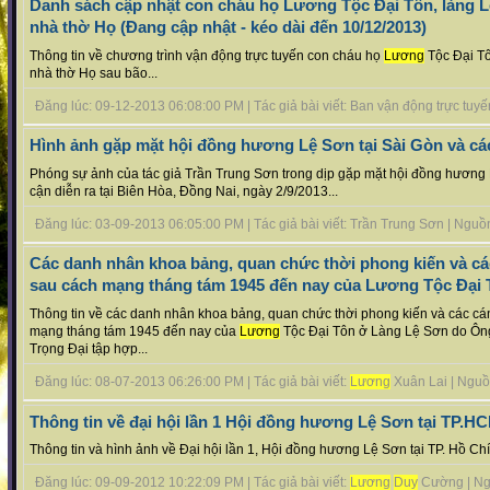
Danh sách cập nhật con cháu họ Lương Tộc Đại Tôn, làng L
nhà thờ Họ (Đang cập nhật - kéo dài đến 10/12/2013)
Thông tin về chương trình vận động trực tuyến con cháu họ
Lương
Tộc Đại Tô
nhà thờ Họ sau bão...
Đăng lúc: 09-12-2013 06:08:00 PM | Tác giả bài viết: Ban vận động trực tuyến 
Hình ảnh gặp mặt hội đồng hương Lệ Sơn tại Sài Gòn và cá
Phóng sự ảnh của tác giả Trần Trung Sơn trong dịp gặp mặt hội đồng hương 
cận diễn ra tại Biên Hòa, Đồng Nai, ngày 2/9/2013...
Đăng lúc: 03-09-2013 06:05:00 PM | Tác giả bài viết: Trần Trung Sơn | Nguồn t
Các danh nhân khoa bảng, quan chức thời phong kiến và các
sau cách mạng tháng tám 1945 đến nay của Lương Tộc Đại 
Thông tin về các danh nhân khoa bảng, quan chức thời phong kiến và các cán
mạng tháng tám 1945 đến nay của
Lương
Tộc Đại Tôn ở Làng Lệ Sơn do Ô
Trọng Đại tập hợp...
Đăng lúc: 08-07-2013 06:26:00 PM | Tác giả bài viết:
Lương
Xuân Lai | Nguồn 
Thông tin về đại hội lần 1 Hội đồng hương Lệ Sơn tại TP.H
Thông tin và hình ảnh về Đại hội lần 1, Hội đồng hương Lệ Sơn tại TP. Hồ Chí
Đăng lúc: 09-09-2012 10:22:09 PM | Tác giả bài viết:
Lương
Duy
Cường | Nguồ