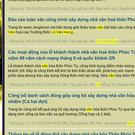
Đăng lúc: 30-09-2013 04:33:33 AM | Tác giả bài viết: Ban biên tập | Nguồn tin 
Báo cáo toàn văn công trình xây dựng nhà văn hoá thôn Ph
Trang tin www..langleson.net trân trọng giới thiệu toàn
văn
bài báo cáo công t
Văn
hoá của Trưởng thôn
Lê
Văn
Hùng
...
Đăng lúc: 06-09-2013 01:54:00 AM | Tác giả bài viết:
Lê
Văn
Hùng
| Nguồn tin
Các hoạt động của lễ khánh thành nhà văn hoá thôn Phúc T
niệm 68 năm cách mạng tháng 8 và quốc khánh 2/9
Lễ khánh thành nhà
văn
hóa thôn Phúc Tự, công trình trọng điểm chào mừng
khánh 2/9. Đây là công trình kết tinh từ tinh thần đoàn kết, phát huy sức mạn
phần đưa phong trào xây dựng Nông thôn mới lan rộng. Nhà
văn
hóa thôn Phú
Đăng lúc: 03-09-2013 09:05:11 PM | Tác giả bài viết:
Lê
Hồng Vệ | Nguồn tin :
Công bố danh sách đóng góp ủng hộ xây dựng nhà văn hóa
nhiệm (Cả hai đợt)
Trang tin công bố kết quả ủng hộ xây dựng nhà
văn
hóa thôn Phúc Tự qua tà
đang sinh sống và làm việc xa quê hương (Tổng hợp cả 2 đợt)...
Đăng lúc: 17-05-2013 06:49:00 PM | Tác giả bài viết: Ban xây dựng nhà
văn
Thông tin về lễ động thổ xây dựng nhà văn hóa Thôn Phúc 