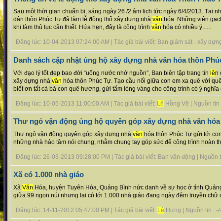
Sau một thời gian chuẩn bị, sáng ngày 26 /2 âm lịch tức ngày 6/4/2013. Tại 
dân thôn Phúc Tự đã làm lễ động thổ xây dựng nhà
văn
hóa. Những viên gạch
khi làm thủ tục cần thiết. Hứa hẹn, đây là công trình
văn
hóa có nhiều ý......
Đăng lúc: 10-04-2013 07:24:00 AM | Tác giả bài viết: Ban giám sát - xây dựng |
Danh sách cập nhật ủng hộ xây dựng nhà văn hóa thôn Phú
Với đạo lý tốt đẹp bao đời “uống nước nhớ nguồn”, Ban biên tập trang tin
lê
n 
xây dựng nhà
văn
hóa thôn Phúc Tự. Tạo cầu nối giữa con em xa quê với quê
biết ơn tất cả bà con quê hương, gửi tấm lòng vàng cho công trình có ý nghĩa củ
Đăng lúc: 10-05-2013 11:00:00 AM | Tác giả bài viết:
Lê
Hồng Vệ | Nguồn tin :
Thư ngỏ vận động ủng hộ quyên góp xây dựng nhà văn hóa
Thư ngỏ vận động quyên góp xây dựng nhà
văn
hóa thôn Phúc Tự gửi tới co
những nhà hảo tâm nói chung, nhằm chung tay góp sức để công trình hoàn thà
Đăng lúc: 26-03-2013 09:28:00 PM | Tác giả bài viết: Ban vận động | Nguồn tin
Xã có 1.000 nhà giáo
Xã
Văn
Hóa, huyện Tuyên Hóa, Quảng Bình nức danh về sự học ở tỉnh Quảng
giữa 99 ngọn núi nhưng lại có tới 1.000 nhà giáo đang ngày đêm truyền chữ c
Đăng lúc: 14-11-2012 05:47:00 PM | Tác giả bài viết:
Lê
Hưng | Nguồn tin : -/