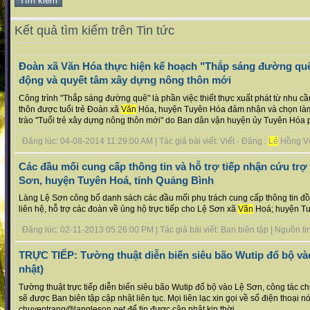
Kết quả tìm kiếm trên Tin tức
Đoàn xã Văn Hóa thực hiện kế hoạch "Thắp sáng đường quê
động và quyết tâm xây dựng nông thôn mới
Công trình "Thắp sáng đường quê" là phần việc thiết thực xuất phát từ nhu 
thôn được tuổi trẻ Đoàn xã
Văn
Hóa, huyện Tuyên Hóa đảm nhận và chọn là
trào "Tuổi trẻ xây dựng nông thôn mới" do Ban dân vận huyện ủy Tuyên Hóa p
Đăng lúc: 04-08-2014 11:29:00 AM | Tác giả bài viết: Viết - Đăng :
Lê
Hồng Vệ 
Các đầu mối cung cấp thông tin và hỗ trợ tiếp nhận cứu trợ 
Sơn, huyện Tuyên Hoá, tỉnh Quảng Bình
Làng Lệ Sơn công bố danh sách các đầu mối phụ trách cung cấp thông tin đồn
liên hệ, hỗ trợ các đoàn về ủng hộ trực tiếp cho Lệ Sơn xã
Văn
Hoá; huyện Tuy
Đăng lúc: 02-11-2013 05:26:00 PM | Tác giả bài viết: Ban biên tập | Nguồn tin 
TRỰC TIẾP: Tường thuật diễn biến siêu bão Wutip đổ bộ và
nhật)
Tường thuật trực tiếp diễn biến siêu bão Wutip đổ bộ vào Lệ Sơn, công tác chuẩ
sẽ được Ban biên tập cập nhật liên tục. Mọi liên lạc xin gọi về số điện thoạ
chuyentrang@langleson.net để tin được cập nhật kịp thời....