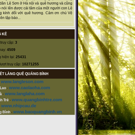
dân Lệ Sơn ở Hà nội và quê hương và cũng
 nói lên được cái tâm của một người con Lệ
g kính đối với quê hương. Cảm ơn chú Vệ
ên tập báo...
 KÊ
truy cập:
3
nay:
4509
 hiện tại:
25431
lượt truy cập:
10271255
KẾT LÀNG QUÊ QUẢNG BÌNH
www.langleson.com
-
www.caolaoha.com
 Lao
-
www.langlaha.com
à
-
www.quangbinhtre.com
h Trẻ
-
www.nhipcau.de
-
www.baoquangbinh.vn
g Bình
-