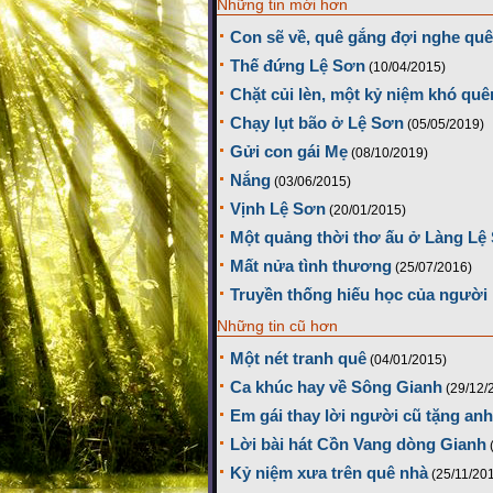
Những tin mới hơn
Con sẽ về, quê gắng đợi nghe quê
Thế đứng Lệ Sơn
(10/04/2015)
Chặt củi lèn, một kỷ niệm khó quê
Chạy lụt bão ở Lệ Sơn
(05/05/2019)
Gửi con gái Mẹ
(08/10/2019)
Nắng
(03/06/2015)
Vịnh Lệ Sơn
(20/01/2015)
Một quảng thời thơ ấu ở Làng Lệ 
Mất nửa tình thương
(25/07/2016)
Truyền thống hiếu học của người
Những tin cũ hơn
Một nét tranh quê
(04/01/2015)
Ca khúc hay về Sông Gianh
(29/12/
Em gái thay lời người cũ tặng anh
Lời bài hát Cồn Vang dòng Gianh
Kỷ niệm xưa trên quê nhà
(25/11/20