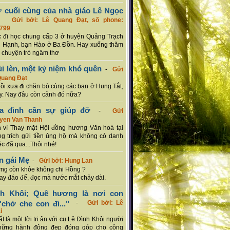
ơ cuối cùng của nhà giáo Lê Ngọc
-
Gửi bởi: Lê Quang Đạt, số phone:
799
c đi học chung cấp 3 ở huyện Quảng Trạch
 Hạnh, bạn Hào ở Ba Đồn. Hay xuống thăm
 chuyện trò ngâm thơ
ủi lèn, một kỷ niệm khó quên
-
Gửi
Quang Đạt
hồi xưa đi chăn bò cùng các bạn ở Hung Tắt,
. Nay đâu còn cảnh đó nữa?
ia đình cần sự giúp đỡ
-
Gửi
uyen Van Thanh
 vì Thay mặt Hội đồng hương Văn hoá tại
g trích gửi tiền ủng hộ mà không có danh
ệc đã qua...Thôi nhé!
n gái Mẹ
-
Gửi bởi: Hung Lan
g còn khỏe không chi Hồng ?
hay đáo để, đọc mà nước mắt chảy dài.
nh Khôi; Quê hương là nơi con
chở che con đi..."
-
Gửi bởi: Lê
i
rất là một lời tri ân với cụ Lê Đình Khôi người
hững hành động đẹp đóng góp cho cộng