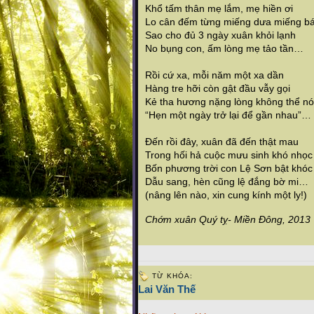
Khổ tấm thân mẹ lắm, mẹ hiền ơi
Lo cân đếm từng miếng dưa miếng b
Sao cho đủ 3 ngày xuân khỏi lạnh
No bụng con, ấm lòng mẹ tảo tần…
Rồi cứ xa, mỗi năm một xa dần
Hàng tre hỡi còn gật đầu vẫy gọi
Kẻ tha hương nặng lòng không thể nó
“Hẹn một ngày trở lại để gần nhau”…
Đến rồi đây, xuân đã đến thật mau
Trong hối hả cuộc mưu sinh khó nhọc
Bốn phương trời con Lệ Sơn bật khóc
Dẫu sang, hèn cũng lệ đắng bờ mi…
(nâng lên nào, xin cung kính một ly!)
Chớm xuân Quý tỵ- Miền Đông, 2013
TỪ KHÓA:
Lai Văn Thế