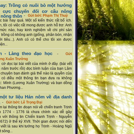
ay: Trồng cỏ nuôi bò một hướng
ch cực chuyển đổi cơ cấu nông
 nông thôn
-
Gửi bởi: Phạm Thị Thuỳ
 bài hay quá. Một số kiến thức rất bổ ích.
n, tôi có việc rất mong được anh hỗ trợ: Anh
mức nào, hay kinh nghiệm về chi phí sản
a trồng cỏ không anh (giống, phân bón, nhận
ới tiêu...). Anh có có thể cho tôi xin được
ện...
n - Làng theo đạo học
-
Gửi
ơng Xuân Trường
 cờ đọc lại bài viết của mình ở đây. (bài vết
 năm trước rồi) đọc bình luận của bạn Lâm
chuyện bạn đánh giá thế nào là quyền của
 có điều một thông tin bạn đưa ra không
c: Mình (Lương Xuân Trường) và bạn dồng
han Phương...
ột tư liệu Hán nôm về địa danh
n
-
Gửi bởi: Lê Trọng Đại
 lại thông tin đoạn nói về chiến tranh Trịnh
n 1774 - 1776 là chưa chính xác dễ gây
 với thông tin Chiến tranh Trịnh - Nguyễn
1672) ở thế kỷ XVII. Thời gian được nói đến
i viết là sau khi tướng họ Trịnh - Hoàng Ngũ
 sông...