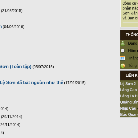
đồng cư 
phần nào
(21/08/2015)
Sơn đán
và Ban bi
n
(04/06/2016)
THỐNG
Đang 
Hôm 
Tháng
Tổng 
Sơn (Toàn tập)
(05/07/2015)
LIÊN 
 Lệ Sơn đã bắt nguồn như thế
(17/01/2015)
Lệ Sơn 2
Làng Cao
Làng La H
Quảng Bìn
Nhịp Cầu
2014)
Báo Quản
(29/11/2014)
(26/11/2014)
14)