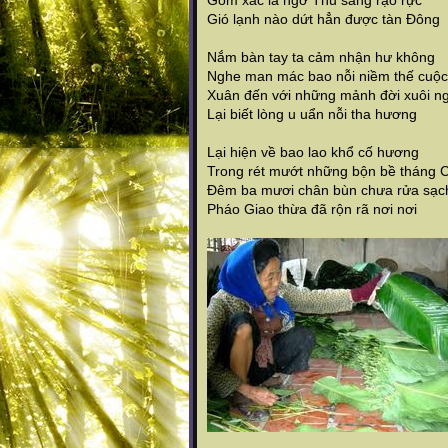
Gom xác lá ngỡ Thu sang rạo rực
Gió lạnh nào dứt hẳn được tàn Đông
Nắm bàn tay ta cảm nhận hư không
Nghe man mác bao nỗi niềm thế cuộc
Xuân đến với những mảnh đời xuôi n
Lại biết lòng u uẩn nỗi tha hương
Lại hiện về bao lao khổ cố hương
Trong rét mướt những bộn bề tháng 
Đêm ba mươi chân bùn chưa rửa sạc
Pháo Giao thừa đã rộn rã nơi nơi