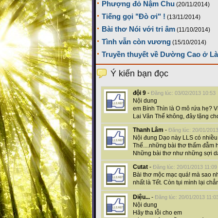
Phượng đỏ Nậm Chu
(20/11/2014)
Tiếng gọi "Đò ơi" !
(13/11/2014)
Bài thơ Nói với tri âm
(11/10/2014)
Tình vẫn còn vương
(15/10/2014)
Truyền thuyết về Dường Cao ở L
Ý kiến bạn đọc
đội 9
-
Đăng lúc: 03/02/2013 10:53
Nội dung
em Bính Thìn là O mô rứa hẹ? Vi
Lai Văn Thế không, đây tặng cho
Thanh Lâm
-
Đăng lúc: 20/01/201
Nội đung Dạo này LLS có nhiều 
Thế....những bài thơ thấm đẫm h
Những bài thơ như những sợi d
Cutat
-
Đăng lúc: 20/01/2013 11:09
Bài thơ mộc mạc quá! mà sao nh
nhất là Tết. Còn tụi mình lại chẳn
Diệu...
-
Đăng lúc: 20/01/2013 11:0
Nội dung
Hãy tha lỗi cho em