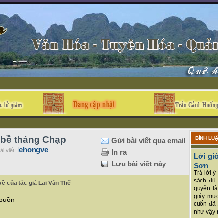
 bề tháng Chạp
BÌNH LU
Gửi bài viết qua email
lehongve
ài viết:
In ra
Lời giớ
Lưu bài viết này
Sơn
-
Trả lời 
sách đủ 
ề của tác giả Lai Văn Thế
quyển là
giấy mực
 buồn
cuốn đã 
như vậy r