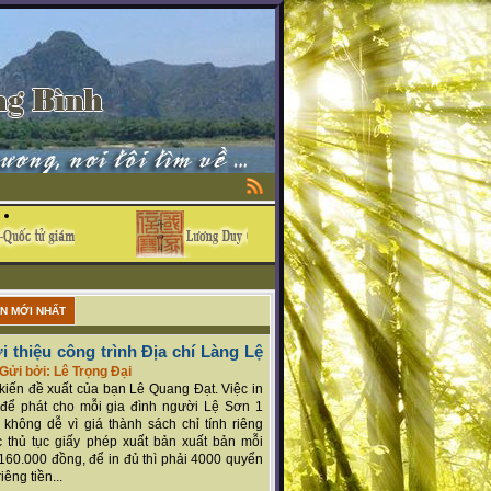
ẬN MỚI NHẤT
i thiệu công trình Địa chí Làng Lệ
Gửi bởi: Lê Trọng Đại
ý kiến đề xuất của bạn Lê Quang Đạt. Việc in
để phát cho mỗi gia đình người Lệ Sơn 1
 không dễ vì giá thành sách chỉ tính riêng
 thủ tục giấy phép xuất bản xuất bản mỗi
160.000 đồng, để in đủ thì phải 4000 quyển
iêng tiền...