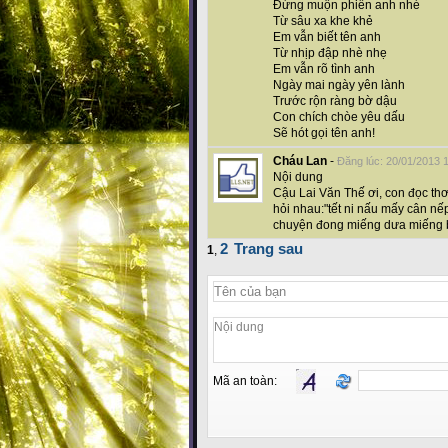
Đừng muộn phiền anh nhé
Từ sâu xa khe khẻ
Em vẫn biết tên anh
Từ nhịp đập nhè nhẹ
Em vẫn rõ tình anh
Ngày mai ngày yên lành
Trước rộn ràng bờ dậu
Con chích chòe yêu dấu
Sẽ hót gọi tên anh!
Cháu Lan
-
Đăng lúc: 20/01/2013 
Nội dung
Cậu Lai Văn Thế ơi, con đọc th
hỏi nhau:"tết ni nấu mấy cân nế
chuyện đong miếng dưa miếng 
2
Trang sau
1
,
Mã an toàn: