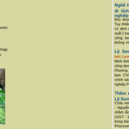
Nghề h
đi tí
nghiệp
Đọc được
Tuy nhiê
gược
có định 
xuất 1 h
công, tư
không. Hi
Chạp
Lệ Sơ
h
bởi: Lư
Mình tình
cũng tám
Phương, 
bạn. Chỉ
chính xá
nghiệp P
Thêm m
Lệ Sơ
Cháu xem
- Nguyễ
nhầm lẫn
(1627 - 
trong bà
Phúcvượt