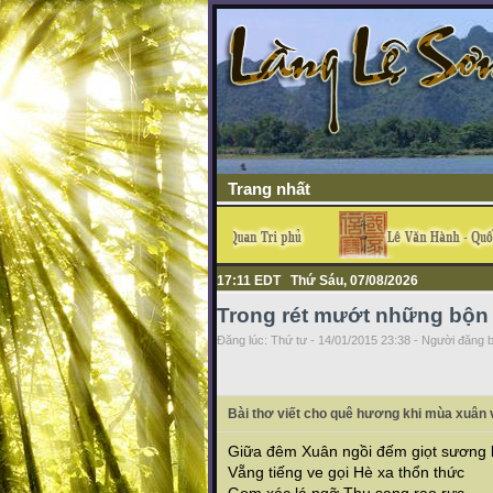
Trang nhất
17:11 EDT Thứ Sáu, 07/08/2026
Trong rét mướt những bộn
Đăng lúc: Thứ tư - 14/01/2015 23:38 - Người đăng b
Bài thơ viết cho quê hương khi mùa xuân v
Giữa đêm Xuân ngồi đếm giọt sương
Vẵng tiếng ve gọi Hè xa thổn thức