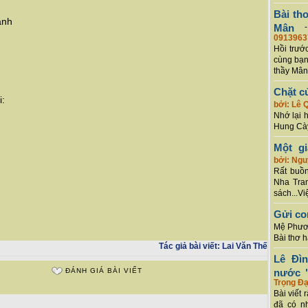
Bài th
ánh
Mân
0913963
Hồi trướ
cùng bạn
thầy Mân
Chặt c
i:
bởi: Lê 
Nhớ lại 
Hung Cày
Một g
bởi: Ng
Rất buồn
Nha Tran
sách...Vi
Gửi co
Mệ Phươn
Bài thơ 
Tác giả bài viết:
Lai Văn Thế
Lê Đì
ĐÁNH GIÁ BÀI VIẾT
nước "
Trọng Đạ
Bài viết 
đã có n