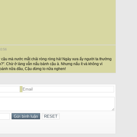
10:56
ơ cậu mà nước mắt chải ròng ròng hà! Ngày xưa ấy người ta thường
p?". Chừ ở làng vẫn nấu bánh cậu à. Nhưng nấu ít và không vì
bánh nữa đâu, Cậu đừng lo nữa nghen!