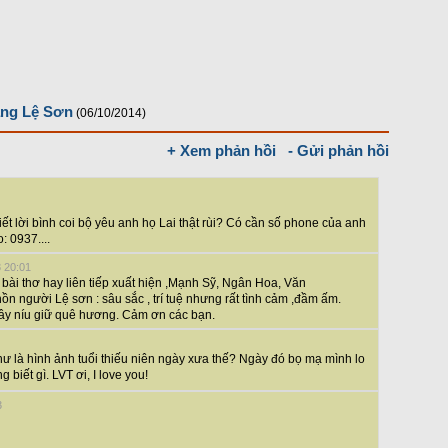
àng Lệ Sơn
(06/10/2014)
+ Xem phản hồi
- Gửi phản hồi
ết lời bình coi bộ yêu anh họ Lai thật rùi? Có cần số phone của anh
: 0937....
3 20:01
bài thơ hay liên tiếp xuất hiện ,Mạnh Sỹ, Ngân Hoa, Văn
ồn người Lệ sơn : sâu sắc , trí tuệ nhưng rất tình cảm ,đầm ấm.
ây níu giữ quê hương. Cảm ơn các bạn.
ư là hình ảnh tuổi thiếu niên ngày xưa thế? Ngày đó bọ mạ mình lo
g biết gì. LVT ơi, I love you!
3