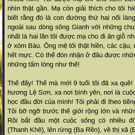
nhìn thật gần. Mạ còn giải thích cho tôi h
biết rằng đó là con đường thứ hai nối làng
ngoài sau dòng sông Gianh với những chu
nhất là hai lần tôi được mạ cho đi ăn giỗ 
ở xóm Bàu. Ông mệ tôi thật hiền, các cậu, 
hết mực. Có thể đón nhận ở đâu được nhữn
những tấm lòng như thế!
Thế đấy! Thế mà mới 9 tuổi tôi đã xa quê!
hương Lệ Sơn, xa nơi bình yên, nơi là cuộc
học đầu đời của mình! Tôi phải đi theo tiế
Tôi bỡ ngỡ trước thế giới rộng lớn và nh
Rồi bắt đầu một cuộc sống có nhiều đổ
(Thanh Khê), lên rừng (Ba Rền), về thị xã 