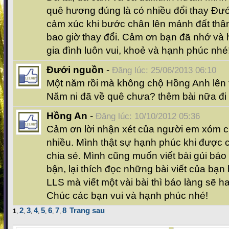
quê hương đúng là có nhiều đổi thay Đư
cảm xúc khi bước chân lên mảnh đất thâ
bao giờ thay đổi. Cảm ơn bạn đã nhớ và 
gia đình luôn vui, khoẻ và hạnh phúc nhé
Đưới nguồn
-
Đăng lúc: 25/06/2013 06:10
Một năm rồi mà không chộ Hồng Anh lên t
Năm ni đã về quê chưa? thêm bài nữa đi
Hồng An
-
Đăng lúc: 10/10/2012 05:36
Cảm ơn lời nhận xét của người em xóm c
nhiều. Mình thật sự hạnh phúc khi được
chia sẻ. Mình cũng muốn viết bài gủi bá
bận, lại thích đọc những bài viết của bạn
LLS mà viết một vài bài thì báo làng sẽ 
Chúc các bạn vui và hạnh phúc nhé!
2
3
4
5
6
7
8
Trang sau
1
,
,
,
,
,
,
,