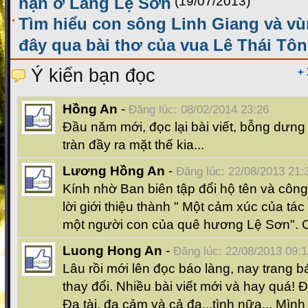
nạn ở Làng Lệ Sơn
(19/07/2013)
Tìm hiểu con sông Linh Giang và vù
đây qua bài thơ của vua Lê Thái Tô
Ý kiến bạn đọc
+
Hồng An
-
Đăng lúc: 08/02/2014 23:26
Đầu năm mới, đọc lại bài viết, bỗng dưng
tràn đầy ra mặt thế kia...
Lương Hồng An
-
Đăng lúc: 22/08/2013 21:
Kính nhờ Ban biên tập đổi hộ tên và côn
lời giới thiệu thành " Một cảm xúc của t
một người con của quê hương Lệ Sơn". 
Luong Hong An
-
Đăng lúc: 22/08/2013 09:
Lâu rồi mới lên đọc báo làng, nay trang b
thay đổi. Nhiều bài viết mới và hay quá! 
Đa tài, đa cảm và cả đa...tình nữa... Mìn