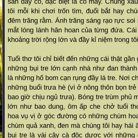
sân đầy cỏ, đặc biệt là cỏ may. Chúng xâ
tôi mỗi khi chơi trốn tìm, đuổi bắt hay 
đêm trăng rằm. Ánh trăng sáng rạo rực soi
mắt lóng lánh hân hoan của từng đứa. Cái
khoảng trời rộng lớn và đầy kỉ niệm trong tôi
Tuổi thơ tôi chỉ biết đến những cái thật gần 
những bụi tre lớn cạnh nhà như đan thành
là những hố bom cạn rụng đầy lá tre. Nơi c
những buổi trưa hè (vì ở nông thôn bọn trẻ
bao giờ chịu ngủ trưa). Bóng tre trùm phủ 
lớn như bao dung, ôm ấp che chở tuổi thơ
hoa vụ vị ở góc đường có những chùm ho
chùm quả xanh, đen mà chúng tôi hay hái 
bụi tre là vài cây cà độc dược với những