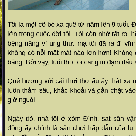
Tôi là một cô bé xa quê từ năm lên 9 tuổi.
lớn trong cuộc đời tôi. Tôi còn nhớ rất rõ, 
bệng nặng vì ung thư, mạ tôi đã ra đi vĩnh
không có nỗi mất mát nào lớn hơn! Không 
bằng. Bởi vậy, tuổi thơ tôi càng in đậm dấ
Quê hương với cái thời thơ ấu ấy thật xa 
luôn thẳm sâu, khắc khoải và gắn chặt vào
giờ nguôi.
Ngày đó, nhà tôi ở xóm Đình, sát sân vậ
động ấy chính là sân chơi hấp dẫn của lũ t