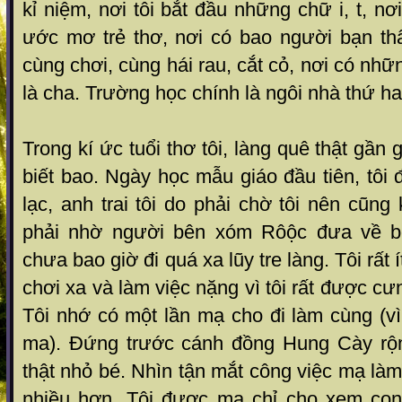
kỉ niệm, nơi tôi bắt đầu những chữ i, t, n
ước mơ trẻ thơ, nơi có bao người bạn t
cùng chơi, cùng hái rau, cắt cỏ, nơi có nh
là cha. Trường học chính là ngôi nhà thứ hai
Trong kí ức tuổi thơ tôi, làng quê thật gần
biết bao. Ngày học mẫu giáo đầu tiên, tôi 
lạc, anh trai tôi do phải chờ tôi nên cũng
phải nhờ người bên xóm Rôộc đưa về bở
chưa bao giờ đi quá xa lũy tre làng. Tôi rất 
chơi xa và làm việc nặng vì tôi rất được cư
Tôi nhớ có một lần mạ cho đi làm cùng (v
ma). Đứng trước cánh đồng Hung Cày rộn
thật nhỏ bé. Nhìn tận mắt công việc mạ làm
nhiều hơn. Tôi được mạ chỉ cho xem con