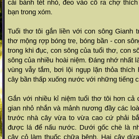
cái bánh tét nhỏ, đeo vào cổ ra chợ thíc
bạn trong xóm.
Tuổi thơ tôi gắn liền với con sông Gianh t
thơ mộng rợp bóng tre, bóng bần - con sông
trong khi đục, con sông của tuổi thơ, con 
sông của nhiều hoài niệm. Đáng nhớ nhất l
vùng vẫy tắm, bơi lội ngụp lặn thỏa thíc
cây bần thấp xuống nước với những tiếng c
Gắn với nhiều kỉ niệm tuổi thơ tôi hơn cả 
gian nhỏ nhắn và mảnh nương đầy các loài
trước nhà cây vừa to vừa cao cứ phải bắ
được lá để nấu nước. Dưới gốc chè là n
cây cỏ làm thuốc chữa bệnh. Hai cây dừa