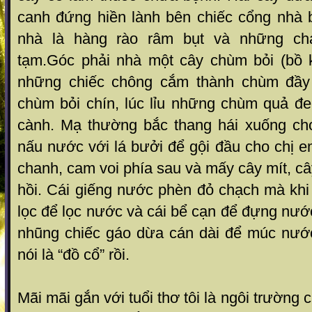
canh đứng hiền lành bên chiếc cổng nhà 
nhà là hàng rào râm bụt và những c
tạm.Góc phải nhà một cây chùm bỏi (bồ k
những chiếc chông cắm thành chùm đầy
chùm bỏi chín, lúc lỉu những chùm quả đe
cành. Mạ thường bắc thang hái xuống ch
nấu nước với lá bưởi để gội đầu cho chị 
chanh, cam voi phía sau và mấy cây mít, câ
hồi. Cái giếng nước phèn đỏ chạch mà khi
lọc để lọc nước và cái bể cạn để đựng nướ
nhũng chiếc gáo dừa cán dài để múc nướ
nói là “đồ cổ” rồi.
Mãi mãi gắn với tuổi thơ tôi là ngôi trường