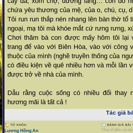
cây đa, xóm chợ, đường làng… còn đó n
chứa yêu thương của mệ, của o, chú, cụ, dì
Tôi run run thắp nén nhang lên bàn thờ tổ 
ngoại, mạ tôi mà khóe mắt cứ rưng rưng, 
Chơi thăm bà con được mấy hôm tôi lại 
trang để vào với Biên Hòa, vào với công 
thuộc của mình (nghề truyền thống của ng
có điều kiện về quê nhiều hơn và mỗi lần v
được trở về nhà của mình.
Dẫu rằng cuộc sống có nhiều đổi thay n
hương mãi là tất cả !
Tác giả bà
TỪ KHÓA:
ĐÁNH GIÁ BÀI 
Lương Hồng An
Tổng số điểm của bài v