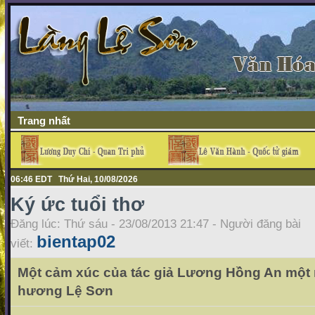
Trang nhất
06:46 EDT Thứ Hai, 10/08/2026
Ký ức tuổi thơ
Đăng lúc: Thứ sáu - 23/08/2013 21:47 - Người đăng bài
bientap02
viết:
Một cảm xúc của tác giả Lương Hồng An một
hương Lệ Sơn