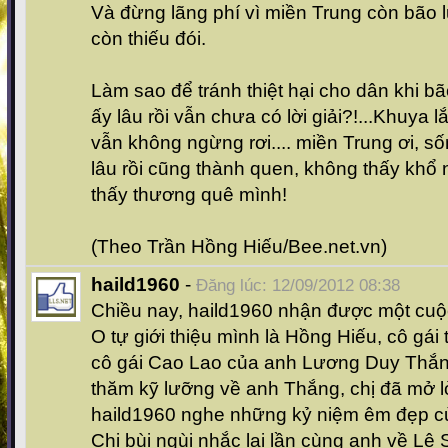
Và đừng lãng phí vì miền Trung còn bão l
còn thiếu đói.
Làm sao để tránh thiệt hại cho dân khi bã
ấy lâu rồi vẫn chưa có lời giải?!...Khuya l
vẫn không ngừng rơi.... miền Trung ơi, s
lâu rồi cũng thành quen, không thấy khổ
thấy thương quê mình!
(Theo Trần Hồng Hiếu/Bee.net.vn)
haild1960
-
Đăng lúc: 12/09/2012 08:38
Chiều nay, haild1960 nhận được một cuộc
O tự giới thiệu mình là Hồng Hiếu, cô gái 
cô gái Cao Lao của anh Lương Duy Thắng
thăm kỹ lưỡng về anh Thắng, chị đã mở lò
haild1960 nghe những kỷ niệm êm đẹp củ
Chị bùi ngùi nhắc lại lần cùng anh về L