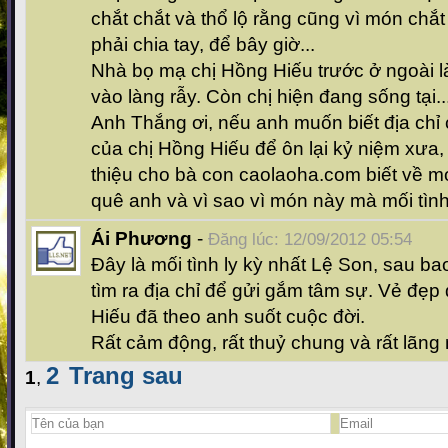
chắt chắt và thổ lộ rằng cũng vì món chắ
phải chia tay, để bây giờ...
Nhà bọ mạ chị Hồng Hiếu trước ở ngoài 
vào làng rẫy. Còn chị hiện đang sống tại..
Anh Thắng ơi, nếu anh muốn biết địa chỉ 
của chị Hồng Hiếu để ôn lại kỷ niệm xưa, t
thiệu cho bà con caolaoha.com biết về m
quê anh và vì sao vì món này mà mối tình
Ái Phương
-
Đăng lúc: 12/09/2012 05:54
Đây là mối tình ly kỳ nhất Lệ Son, sau b
tìm ra địa chỉ để gửi gắm tâm sự. Vẻ đẹp
Hiếu đã theo anh suốt cuộc đời.
Rất cảm động, rất thuỷ chung và rất lãng
2
Trang sau
1
,