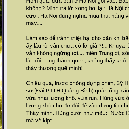
Hôm qua, đứa bạn ở Hà Nội gọi vào: Bão 
không? Mình trả lời xong hỏi lại: Hà Nội
cười: Hà Nội đúng nghĩa mùa thu, nắng và
may....
Làm sao để tránh thiệt hại cho dân khi bã
ấy lâu rồi vẫn chưa có lời giải?!... Khuya 
vẫn không ngừng rơi.... miền Trung ơi, s
lâu rồi cũng thành quen, không thấy khổ
thấy thương quê mình!
Chiều qua, trước phòng dựng phim, Sỹ 
sự (Đài PTTH Quảng Bình) quần ống xắn, 
vừa nhai lương khô, vừa run. Hùng vừa ở 
lương khô cho đỡ đói để vào dựng tin cho
Thấy mình, Hùng cười như mếu: "Nước l
mà về kịp".