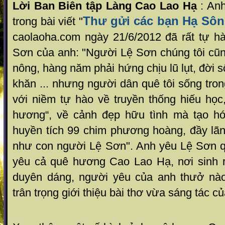
Lời Ban Biên tập Làng Cao Lao Hạ
: An
Thư gửi các bạn Hạ Sô
trong bài viết "
caolaoha.com ngày 21/6/2012 đã rất tự 
Sơn của anh: "Người Lệ Sơn chúng tôi cũng
nông, hàng năm phải hứng chịu lũ lụt, đời 
khăn ... nhưng người dân quê tôi sống tron
với niềm tự hào về truyền thống hiếu học
hương“, về cảnh đẹp hữu tình mà tạo hó
huyền tích 99 chim phương hoàng, đầy lã
như con người Lệ Sơn". Anh yêu Lệ Sơn 
yêu cả quê hương Cao Lao Hạ, nơi sinh 
duyên dáng, người yêu của anh thưở nào
trân trọng giới thiệu bài thơ vừa sáng tác c