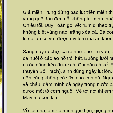
Giá miền Trung đừng bão lụt triền miên t
vùng quê đâu đến nỗi không tự mình thoát
Chiều tối, Duy Toàn gọi về: "Em đi theo t
không biết vùng nào, trắng xóa cả. Bà c
lũ cô lập có vớt được mỳ tôm mà ăn khôn
Sáng nay ra chợ, cá rẻ như cho. Lũ vào, d
cá nuôi ở các ao hồ trôi hết. Buông lưới
nước cũng kéo được cá. Chị bán cá kể:
(huyện Bố Trạch), sinh đúng ngày lụt lớn
nên cũng không có sữa cho con bú. Ngườ
và cháu, dầm mình cả ngày trong nước bạc
được một tô cơm nguội. Về tới nơi thì em 
May mà còn kịp...
Về tới nhà, em họ mình gọi điện, giọng nó