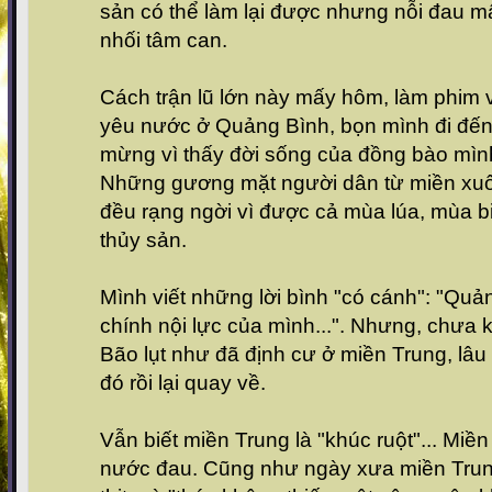
sản có thể làm lại được nhưng nỗi đau mấ
nhối tâm can.
Cách trận lũ lớn này mấy hôm, làm phim v
yêu nước ở Quảng Bình, bọn mình đi đến
mừng vì thấy đời sống của đồng bào mìn
Những gương mặt người dân từ miền xu
đều rạng ngời vì được cả mùa lúa, mùa b
thủy sản.
Mình viết những lời bình "có cánh": "Quả
chính nội lực của mình...". Nhưng, chưa k
Bão lụt như đã định cư ở miền Trung, lâu 
đó rồi lại quay về.
Vẫn biết miền Trung là "khúc ruột"... Miền
nước đau. Cũng như ngày xưa miền Trun