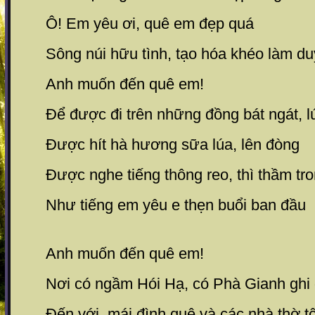
Ô! Em yêu ơi, quê em đẹp quá
Sông núi hữu tình, tạo hóa khéo làm d
Anh muốn đến quê em!
Để được đi trên những đồng bát ngát, lú
Được hít hà hương sữa lúa, lên đòng
Được nghe tiếng thông reo, thì thầm tr
Như tiếng em yêu e thẹn buổi ban đầu
Anh muốn đến quê em!
Nơi có ngầm Hói Hạ, có Phà Gianh ghi 
Đến với mái đình quê và các nhà thờ t