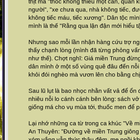
thịt mà "thóc không thiếu một cân, quân 
người", "xe chưa qua, nhà không tiếc, đ
không tiếc máu, tiếc xương". Dân tộc mìn
mình là thế "Rằng qua lận đận mới hiểu t
Nhưng sao mỗi lần nhận hàng cứu trợ ng
thấy chạnh lòng (mình đã từng phỏng vấn
như thế). Chợt nghĩ: Giá miền Trung đừng 
dân mình ở một số vùng quê đâu đến nỗi
khỏi đói nghèo mà vươn lên cho bằng ch
Sau lũ lụt là bao nhọc nhằn vất vả để ổn 
nhiêu nỗi lo cánh cánh bên lòng: sách vở
giống má cho vụ mùa tới, thuốc men để p
Lại nhớ những ca từ trong ca khúc "Về m
An Thuyên: "Đường về miền Trung giông b
xóm vắng vẫn thức thâu đêm, mẹ ngồi k