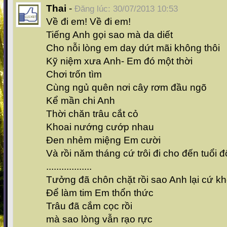
Thai
-
Đăng lúc: 30/07/2013 10:53
Về đi em! Về đi em!
Tiếng Anh gọi sao mà da diết
Cho nỗi lòng em day dứt mãi không thôi
Kỹ niệm xưa Anh- Em đó một thời
Chơi trốn tìm
Cùng ngủ quên nơi cây rơm đầu ngõ
Kể mần chi Anh
Thời chăn trâu cắt cỏ
Khoai nướng cướp nhau
Đen nhẻm miệng Em cười
Và rồi năm tháng cứ trôi đi cho đến tuổi 
..................
Tưởng đã chôn chặt rồi sao Anh lại cứ kh
Để làm tim Em thổn thức
Trâu đã cắm cọc rồi
mà sao lòng vẫn rạo rực