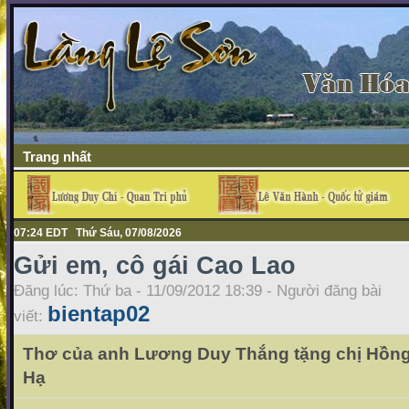
Trang nhất
07:24 EDT Thứ Sáu, 07/08/2026
Gửi em, cô gái Cao Lao
Đăng lúc: Thứ ba - 11/09/2012 18:39 - Người đăng bài
bientap02
viết:
Thơ của anh Lương Duy Thắng tặng chị Hồng
Hạ