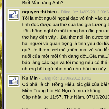
Biết Mần răng Anh?
nguyen thi hieu
-
Đăng lúc: 14/09/2012 09:2
Tôi là một người ngoại đạo vô tình vào q
tình đọc được bài thơ của tác giả Lương 
,tôi không nghỉ ở một trang báo địa phươn
thơ hay đến vậy ...Bài thơ nói lên được 
hai người và quan trọng là tình yêu đôi lứ
quê ,lời thơ mượt mà ,mềm mại và sâu lắng
nuối của một mối tình dang dở...Gía mà..
báo làng các bạn và tôi mong nếu có thể 
nhưng bất ngờ nho nhỏ như bài thơ này
Ku Min
-
Đăng lúc: 13/09/2012 18:02
Có phải là chị Hồng Hiếu, tác giả của bài
Miền Trung hỏi Hà Nội có mưa không
Cập nhật lúc 11:57, Thứ Năm, 07/10/20