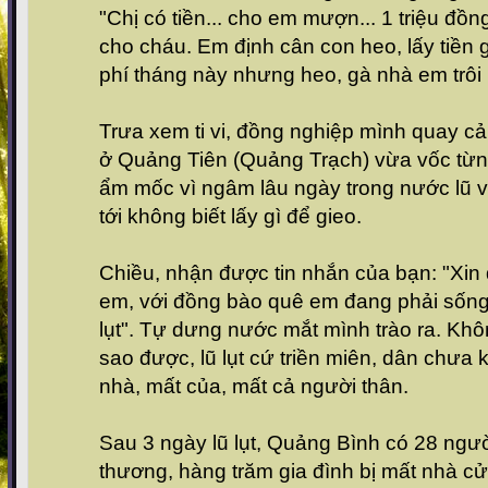
"Chị có tiền... cho em mượn... 1 triệu đồ
cho cháu. Em định cân con heo, lấy tiền
phí tháng này nhưng heo, gà nhà em trôi h
Trưa xem ti vi, đồng nghiệp mình quay c
ở Quảng Tiên (Quảng Trạch) vừa vốc từn
ẩm mốc vì ngâm lâu ngày trong nước lũ 
tới không biết lấy gì để gieo.
Chiều, nhận được tin nhắn của bạn: "Xin
em, với đồng bào quê em đang phải sống
lụt". Tự dưng nước mắt mình trào ra. Kh
sao được, lũ lụt cứ triền miên, dân chưa k
nhà, mất của, mất cả người thân.
Sau 3 ngày lũ lụt, Quảng Bình có 28 ngườ
thương, hàng trăm gia đình bị mất nhà cửa,