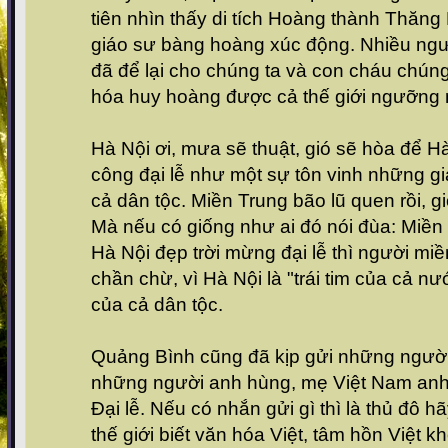
tiên nhìn thấy di tích Hoàng thành Thăng
giáo sư bàng hoàng xúc động. Nhiều ngư
đã để lại cho chúng ta và con cháu chúng
hóa huy hoàng được cả thế giới ngưỡng
Hà Nội ơi, mưa sẽ thuật, gió sẽ hòa để H
công đại lễ như một sự tôn vinh những giá
cả dân tộc. Miền Trung bão lũ quen rồi, g
Mà nếu có giống như ai đó nói đùa: Miề
Hà Nội đẹp trời mừng đại lễ thì người mi
chần chừ, vì Hà Nội là "trái tim của cả nư
của cả dân tộc.
Quảng Bình cũng đã kịp gửi những người 
những người anh hùng, mẹ Việt Nam anh
Đại lễ. Nếu có nhắn gửi gì thì là thủ đô h
thế giới biết văn hóa Việt, tâm hồn Việt kh