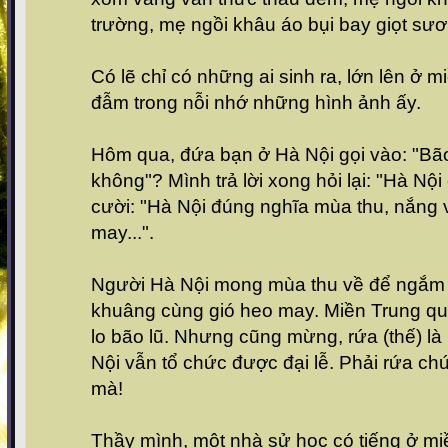
trường, mẹ ngồi khâu áo bụi bay giọt sươn
Có lẽ chỉ có những ai sinh ra, lớn lên ở 
đẫm trong nỗi nhớ những hình ảnh ấy.
Hôm qua, đứa bạn ở Hà Nội gọi vào: "Bão
không"? Mình trả lời xong hỏi lại: "Hà N
cười: "Hà Nội đúng nghĩa mùa thu, nắng v
may...".
Người Hà Nội mong mùa thu về để ngắm
khuâng cùng gió heo may. Miền Trung quê
lo bão lũ. Nhưng cũng mừng, rứa (thế) l
Nội vẫn tổ chức được đại lễ. Phải rứa ch
mà!
Thầy mình, một nhà sử học có tiếng ở mi