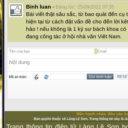
Binh luan
-
Đăng lúc: 25/09/2012 07:35
Bài viết thật sâu sắc, từ bao quát đến cụ
hiện tại từ cách đặt vấn đề cho đến lời kêt
hảo ! nếu không là 1 kỷ sư bách khoa có l
đang công tác ở hội nhà văn Viêt Nam.
Mã an toàn:
Hân hạnh chào đón các bạ
Bản quyền thuộc về Làng Lệ Sơn. Trang thông tin này là t
Trang thông tin điện tử Làng Lệ Sơn ho