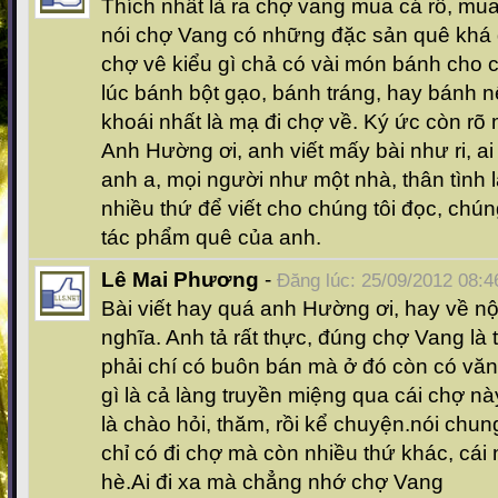
Thích nhất là ra chợ vang mua cá rô, mua
nói chợ Vang có những đặc sản quê khá 
chợ vê kiểu gì chả có vài món bánh cho c
lúc bánh bột gạo, bánh tráng, hay bánh n
khoái nhất là mạ đi chợ về. Ký ức còn rõ
Anh Hường ơi, anh viết mấy bài như ri, a
anh a, mọi người như một nhà, thân tình 
nhiều thứ để viết cho chúng tôi đọc, chún
tác phẩm quê của anh.
Lê Mai Phương
-
Đăng lúc: 25/09/2012 08:4
Bài viết hay quá anh Hường ơi, hay về nộ
nghĩa. Anh tả rất thực, đúng chợ Vang là
phải chí có buôn bán mà ở đó còn có vă
gì là cả làng truyền miệng qua cái chợ n
là chào hỏi, thăm, rồi kể chuyện.nói chun
chỉ có đi chợ mà còn nhiều thứ khác, cái
hè.Ai đi xa mà chẳng nhớ chợ Vang