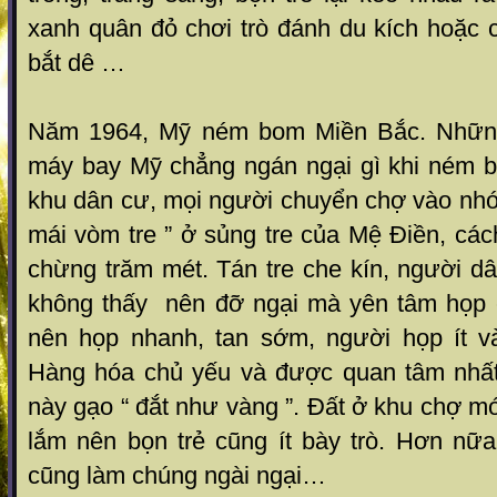
xanh quân đỏ chơi trò đánh du kích hoặc ch
bắt dê …
Năm 1964, Mỹ ném bom Miền Bắc. Những
máy bay Mỹ chẳng ngán ngại gì khi ném 
khu dân cư, mọi người chuyển chợ vào nh
mái vòm tre ” ở sủng tre của Mệ Điền, cá
chừng trăm mét. Tán tre che kín, người d
không thấy nên đỡ ngại mà yên tâm họp 
nên họp nhanh, tan sớm, người họp ít v
Hàng hóa chủ yếu và được quan tâm nhất
này gạo “ đắt như vàng ”. Đất ở khu chợ 
lắm nên bọn trẻ cũng ít bày trò. Hơn nữa
cũng làm chúng ngài ngại…