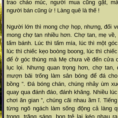
trao cháo múc, người mua cũng gật, mà
người bán cũng ừ ! Làng quê là thế !
Người lớn thì mong chợ họp, nhưng, đối vớ
mong chợ tan nhiều hơn. Chợ tan, mẹ về, 
tấm bánh. Lúc thì tấm mía, lúc thì một gó
lúc thì chiếc kẹo boòng boong, lúc thì chi
để ở góc thúng mà Mẹ chưa về đến cửa c
lục lọi. Nhưng quan trọng hơn, chợ tan,
mượn bãi trống làm sân bóng để đá cho 
bồng ”. Đá bóng chán, chúng nhảy ùm xuố
quay qua đánh đáo, đánh khăng. Nhiều lúc
chơi ăn gian ”, chúng cãi nhau ầm ĩ. Tiếng
từng ngõ ngách làm sống động cả làng q
trong, trăng sáng, bọn trẻ lại kéo nhau 