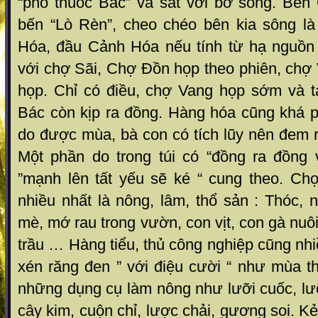
“phố thuốc Bắc” và sát với bờ sông. Bế
bến “Lò Rèn”, cheo chéo bên kia sông l
Hóa, đầu Cảnh Hóa nếu tính từ hạ nguồn
với chợ Sãi, Chợ Đồn họp theo phiên, chợ
họp. Chỉ có điều, chợ Vang họp sớm và 
Bác còn kịp ra đồng. Hàng hóa cũng khá 
do được mùa, bà con có tích lũy nên đem r
Một phần do trong túi có “đồng ra đồng 
”mạnh lên tất yếu sẽ ké “ cung theo. C
nhiều nhất là nông, lâm, thổ sản : Thóc, n
mè, mớ rau trong vườn, con vịt, con gà nuô
trầu … Hàng tiểu, thủ công nghiệp cũng nh
xén răng đen ” với điệu cười “ như mùa t
những dụng cụ làm nông như lưỡi cuốc, l
cây kim, cuộn chỉ, lược chải, gương soi. 