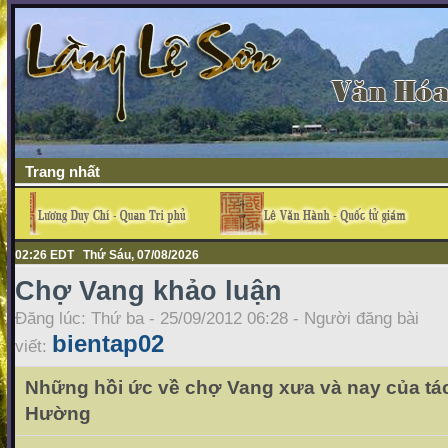
Trang nhất
02:26 EDT Thứ Sáu, 07/08/2026
Chợ Vang khảo luận
Đăng lúc: Thứ ba - 25/09/2012 06:28 - Người đăng bài
bientap02
viết:
Những hồi ức về chợ Vang xưa và nay của tá
Hường