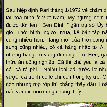
Sau hiệp định Pari tháng 1/1973 về chấm dứ
lại hòa bình ở Việt Nam, Mỹ ngưng ném
được dời lên “ Bến Đình ” gần trụ sở Ủy
giờ. Thời bình, người mua, kẻ bán tấp nậ
cũng nhiều hơn. Hàng mới của thời công
sung cũng nhiều, có cả hàng nhập từ Á,
nhưng hàng cũ vắng đi cũng lắm. Heo, gà
thức ăn công nghiệp. Cá thì chủ yếu là cá
cỏ, cá rô phi….Nhiều loại cá nước lợ như
vược, cá trẻnh có lẽ chỉ còn trong ký ức. Ch
còn nhưng rop róp thì chẳng thấy đâu. Lo
nấu với mít non cũng chẳng thấy ….