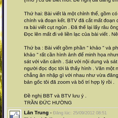
Thứ hai: Bài viết là một chỉnh thể, gồm c
chính và đoạn kết. BTV đã cắt mất đoạn đ
ra bài viết cụt ngủn . Đã thế lại lấy râu ô
Đọc lên mất đi vẻ liền lạc của bài viết . 
Thứ ba : Bài viết gồm phần " khảo " và ph
khảo " rất cần hình ảnh để minh họa như
sát với văn cảnh . Sát với nội dung và sát 
người đọc đọc tới là thấy hình . Văn một n
chẳng ăn nhập gì với nhau như vừa đăng
bản gốc tôi đã zoom và bố trí hợp lý rồi .
Đề nghị BBT và BTV lưu ý .
TRẦN ĐỨC HƯỜNG
Lân Trung
-
Đăng lúc: 25/09/2012 08:51