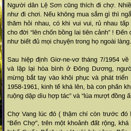
Người dân Lệ Sơn cũng thích đi chợ. Nhi
như đi chơi. Nếu không mua sắm gì thì ngắ
thăm hỏi nhau, có khi vui vui, rủ nhau t
cho đời “lên chốn bồng lai tiên cảnh” ! Đế
như biết đủ mọi chuyện trong họ ngoài làng
Sau hiệp định Giơ-ne-vơ tháng 7/1954 về 
và lập lại hòa bình ở Đông Dương, ngườ
mừng bắt tay vào khôi phục và phát triển
1958-1961, kinh tế khá lên, bà con phấn kh
ruộng dập dìu hợp tác” và “lúa mượt đồng ấ
Chợ Vang lúc đó ( thậm chí còn trước đó 
“Bến Chợ”, trên một khoảnh đất rộng, khá