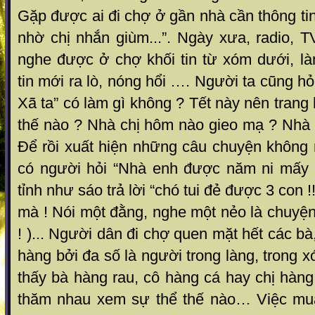
Gặp được ai đi chợ ở gần nhà cần thông tin
nhờ chị nhắn giùm...”. Ngày xưa, radio, 
nghe được ở chợ khối tin từ xóm dưới, là
tin mới ra lò, nóng hổi …. Người ta cũng h
Xã ta” có làm gì không ? Tết này nên trang
thế nào ? Nhà chị hôm nào gieo mạ ? Nhà 
Để rồi xuất hiện những câu chuyện không
có người hỏi “Nhà enh được năm ni mấy l
tỉnh như sáo trả lời “chó tui đẻ được 3 con !
mà ! Nói một đằng, nghe một nẻo là chuyệ
! )... Người dân đi chợ quen mặt hết các bà
hàng bởi đa số là người trong làng, trong 
thấy bà hàng rau, cô hàng cá hay chị hàng t
thăm nhau xem sự thể thế nào… Việc mua