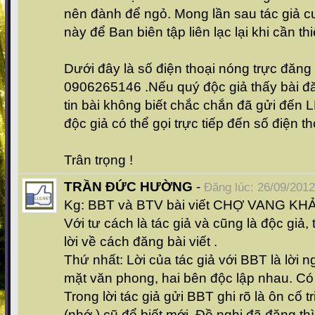
nên đành để ngỏ. Mong lần sau tác giả c
này để Ban biên tập liên lạc lại khi cần thi
Dưới đây là số điện thoại nóng trực đăng
0906265146 .Nếu quý độc giả thấy bài đă
tin bài không biết chắc chắn đã gửi đến
độc giả có thể gọi trực tiếp đến số điện th
Trân trọng !
TRẦN ĐỨC HƯỜNG
-
Đăng lúc: 26/09/2012
Kg: BBT và BTV bài viết CHỢ VANG K
Với tư cách là tác giả và cũng là độc giả, 
lời về cách đăng bài viết .
Thứ nhất: Lời của tác giả với BBT là lời ng
mặt văn phong, hai bên độc lập nhau. Có
Trong lời tác giả gửi BBT ghi rõ là ôn cố t
(nhớ ) cũ để biết mới. Đề nghị đã đăng thì