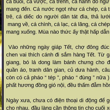
cá buôi, cá vược, cá trẻnh, cá hanh do n
mang đến. Cá nước ngọt như cá chép, cá trà
trê, cá diếc do người dân tát đìa, thả lướ
mang về, cá chình, cá lạc, cá lăng, cá ch
mang xuống. Mùa nào thức ấy thật hấp dẫn 
Vào những ngày giáp Tết, chợ đông đúc 
chen vai thích cánh đi sắm hàng Tết. Từ g
giang, bó lá dong làm bánh chưng cho đến
quần áo, tranh dân gian, củ dưa hành, câu
còn có cả pháo “ tép ”, pháo “ đùng ” nữa
phất hương đồng gió nội, đều thấm đẫm hồ
Ngày xưa, chưa có điện thoại di động để 
cho nhau, đầu làng cần thông tin cho cuối 