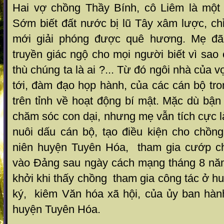
Hai vợ chồng Thầy Bính, cô Liêm là một c
Sớm biết đất nước bị lũ Tây xâm lược, ch
mới giải phóng được quê hương. Mẹ đã
truyền giác ngộ cho mọi người biết vì sao 
thù chúng ta là ai ?... Từ đó ngôi nhà của v
tới, đàm đạo họp hành, của các cán bộ tro
trên tỉnh về hoạt động bí mật. Mặc dù bận
chăm sóc con dại, nhưng mẹ vẫn tích cực là
nuôi dấu cán bộ, tạo điều kiện cho chồng
niên huyện Tuyên Hóa, tham gia cướp c
vào Đảng sau ngày cách mạng tháng 8 nă
khởi khi thấy chồng tham gia công tác ở hu
ký, kiêm Văn hóa xã hội, của ủy ban hàn
huyện Tuyên Hóa.