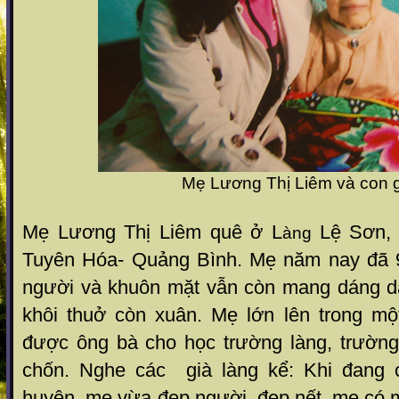
Mẹ Lương Thị Liêm và con g
Mẹ Lương Thị Liêm quê ở L
Lệ Sơn,
àng
Tuyên Hóa- Quảng Bình. Mẹ năm nay đã 9
người và khuôn mặt vẫn còn mang dáng d
khôi thuở còn xuân. Mẹ lớn lên trong mộ
được ông bà cho học trường làng, trườn
chốn. Nghe các già làng kể: Khi đang 
huyện mẹ vừa đẹp người, đẹp nết, mẹ có m