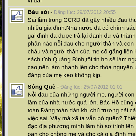
vĩ đại
Bàu sỏi
-
Đăng lúc: 29/07/2012 20:55
Sai lầm trong CCRĐ đã gây nhiều đau t
nhiều gia đình.Nhà nước đã có chính sác
gai đình đã được trả lại danh dự và thành
phần nào nỗi đau cho người thân và con
cháu và người thân của mẹ cố gắng liên
sách tỉnh Quảng Bình,tôi tin họ sẽ làm n
cao,nên làm nhanh lên cho thỏa nguyện 
đáng của mẹ keo không kịp.
Sông Quê
-
Đăng lúc: 25/07/2012 01:01
Nỗi đau của những người mẹ, người con v
lầm của nhà nước quá lớn. Bác Hồ cũng 
toàn Đảng toàn dân khi chủ trương cải cá
việc sai. Vậy mà xã ta vẫn bỏ quên? Thiế
đạo địa phương mình làm hồ sơ trình lên h
oan cho chồng mẹ và cho cả gia đình mẹ