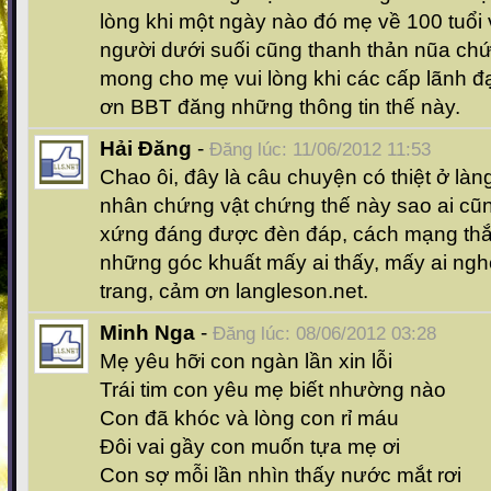
lòng khi một ngày nào đó mẹ về 100 tuổi
người dưới suối cũng thanh thản nũa ch
mong cho mẹ vui lòng khi các cấp lãnh 
ơn BBT đăng những thông tin thế này.
Hải Đăng
-
Đăng lúc: 11/06/2012 11:53
Chao ôi, đây là câu chuyện có thiệt ở là
nhân chứng vật chứng thế này sao ai cũ
xứng đáng được đèn đáp, cách mạng thắn
những góc khuất mấy ai thấy, mấy ai ng
trang, cảm ơn langleson.net.
Minh Nga
-
Đăng lúc: 08/06/2012 03:28
Mẹ yêu hỡi con ngàn lần xin lỗi
Trái tim con yêu mẹ biết nhường nào
Con đã khóc và lòng con rỉ máu
Đôi vai gầy con muốn tựa mẹ ơi
Con sợ mỗi lần nhìn thấy nước mắt rơi