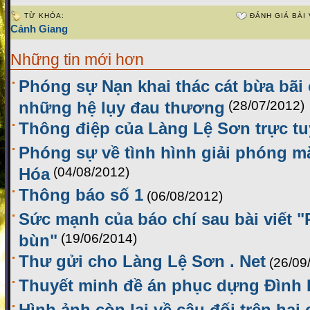
TỪ KHÓA:
ĐÁNH GIÁ BÀI 
Cảnh Giang
Những tin mới hơn
Phóng sự Nạn khai thác cát bừa bãi
những hệ lụy đau thương
(28/07/2012)
Thông điệp của Làng Lệ Sơn trực t
Phóng sự về tình hình giải phóng m
Hóa
(04/08/2012)
Thông báo số 1
(06/08/2012)
Sức mạnh của báo chí sau bài viết 
bùn"
(19/06/2014)
Thư gửi cho Làng Lệ Sơn . Net
(26/09
Thuyết minh đề án phục dựng Đình
Hình ảnh còn lại về câu đối trên hai