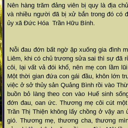
Nên hàng trăm đảng viên bị quy là địa ch
và nhiều người đã bị xử bắn trong đó có 
ủy xã Đức Hóa Trần Hữu Bính.
Nỗi đau đớn bất ngờ ập xuống gia đình 
Liêm, khi có chủ trương sửa sai thì sự đã 
côi, lại vất vả đói khổ, nên mẹ con lầm lũ
Một thời gian đứa con gái đầu, khôn lớn t
việc ở sở thủy sản Quảng Bình rồi vào Th
buồn bỏ làng theo con vào Huế sinh sốn
đớn đau, oan ức. Thương mẹ côi cút một
Trần Thị Thiện không lấy chồng ở vậy an ủi
gió. Thương mẹ, thương cha, thương mìn