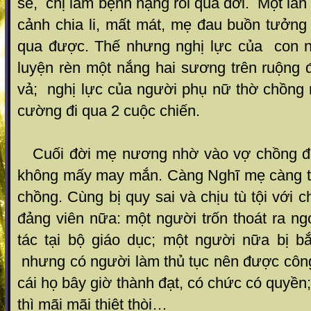
sẻ, chị lâm bệnh nặng rồi qua đời. Một lần
cảnh chia li, mất mát, mẹ đau buồn tưởng
qua được. Thế nhưng nghị lực của con 
luyện rèn một nắng hai sương trên ruộng 
vả; nghị lực của người phụ nữ thờ chồng n
cường đi qua 2 cuộc chiến.
Cuối đời mẹ nương nhờ vào vợ chồng đứ
không mấy may mắn. Càng Nghĩ mẹ càng 
chồng. Cùng bị quy sai và chịu tù tội với 
đảng viên nữa: một người trốn thoát ra ng
tác tại bộ giáo dục; một người nữa bị 
nhưng có người làm thủ tục nên được công 
cái họ bây giờ thành đạt, có chức có quyền
thì mãi mãi thiệt thòi…