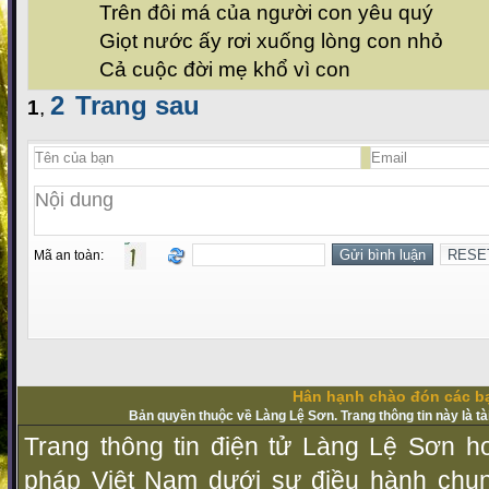
Trên đôi má của người con yêu quý
Giọt nước ấy rơi xuống lòng con nhỏ
Cả cuộc đời mẹ khổ vì con
2
Trang sau
1
,
Mã an toàn:
Hân hạnh chào đón các bạ
Bản quyền thuộc về Làng Lệ Sơn. Trang thông tin này là t
Trang thông tin điện tử Làng Lệ Sơn ho
pháp Vịệt Nam dưới sự điều hành chu