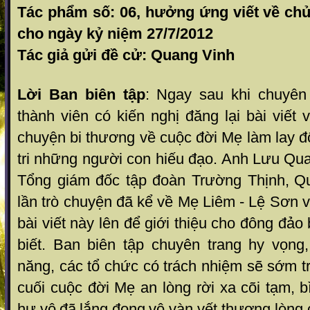
Tác phẩm số: 06, hưởng ứng viết về chủ
cho ngày kỷ niệm 27/7/2012
Tác giả gửi đề cử: Quang Vinh
Lời Ban biên tập
:
Ngay sau khi chuyên 
thành viên có kiến nghị đăng lại bài viết
chuyện bi thương về cuộc đời Mẹ làm lay độ
tri những người con hiếu đạo. Anh Lưu Qua
Tổng giám đốc tập đoàn Trường Thịnh,
Q
lần trò chuyện đã kể về Mẹ Liêm - Lệ Sơn
bài viết này lên để giới thiệu cho đông đảo
biết. Ban biên tập chuyên trang hy vọn
năng, các tổ chức có trách nhiệm sẽ sớm tr
cuối cuộc đời Mẹ an lòng rời xa cõi tạm,
b
hư vô
đã
lắng đọng
vô vàn vết thương lòng