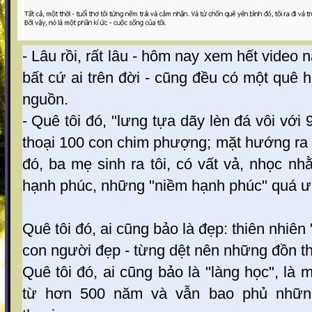
- Lâu rồi, rất lâu - hôm nay xem hết video 
bất cứ ai trên đời - cũng đều có một quê 
nguồn.
- Quê tôi đó, "lưng tựa dãy lèn đá vôi với
thoại 100 con chim phượng; mặt hướng ra s
đó, ba mẹ sinh ra tôi, có vất vả, nhọc nh
hạnh phúc, những "niềm hạnh phúc" quá ư 
Quê tôi đó, ai cũng bảo là đẹp: thiên nhiên
con người đẹp - từng dệt nên những đồn thổ
Quê tôi đó, ai cũng bảo là "làng học", là 
từ hơn 500 năm và vẫn bao phủ những