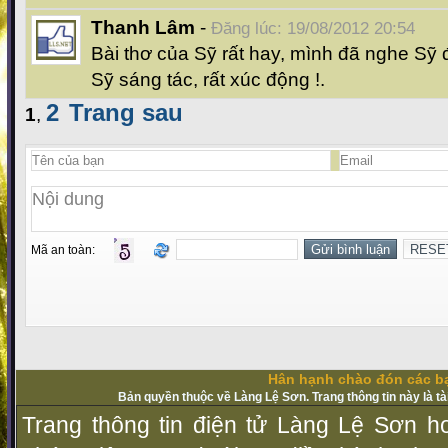
Thanh Lâm
-
Đăng lúc: 19/08/2012 20:54
Bài thơ của Sỹ rất hay, mình đã nghe Sỹ 
Sỹ sáng tác, rất xúc động !.
2
Trang sau
1
,
Mã an toàn:
Hân hạnh chào đón các bạ
Bản quyền thuộc về Làng Lệ Sơn. Trang thông tin này là t
Trang thông tin điện tử Làng Lệ Sơn ho