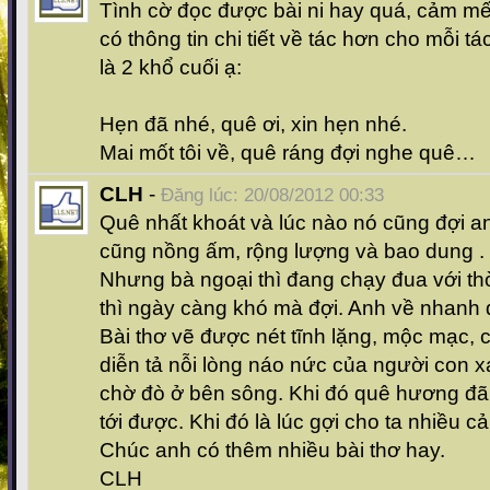
Tình cờ đọc được bài ni hay quá, cảm m
có thông tin chi tiết về tác hơn cho mỗi t
là 2 khổ cuối ạ:
Hẹn đã nhé, quê ơi, xin hẹn nhé.
Mai mốt tôi về, quê ráng đợi nghe quê…
CLH
-
Đăng lúc: 20/08/2012 00:33
Quê nhất khoát và lúc nào nó cũng đợi an
cũng nồng ấm, rộng lượng và bao dung .
Nhưng bà ngoại thì đang chạy đua với thờ
thì ngày càng khó mà đợi. Anh về nhanh 
Bài thơ vẽ được nét tĩnh lặng, mộc mạc, c
diễn tả nỗi lòng náo nức của người con 
chờ đò ở bên sông. Khi đó quê hương đã
tới được. Khi đó là lúc gợi cho ta nhiều c
Chúc anh có thêm nhiều bài thơ hay.
CLH