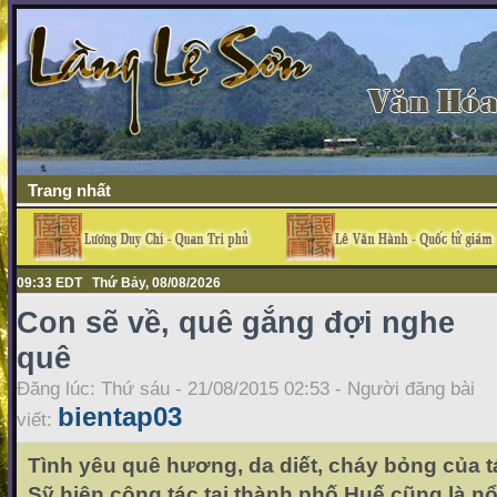
Trang nhất
09:33 EDT Thứ Bảy, 08/08/2026
Con sẽ về, quê gắng đợi nghe
quê
Đăng lúc: Thứ sáu - 21/08/2015 02:53 - Người đăng bài
bientap03
viết:
Tình yêu quê hương, da diết, cháy bỏng của 
Sỹ hiện công tác tại thành phố Huế cũng là n