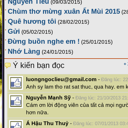
Nguyên Tiêu
(09/03/2015)
Chùm thơ mừng xuân Ất Mùi 2015
(2
Quê hương tôi
(28/02/2015)
Gửi
(05/02/2015)
Đừng buồn nghe em !
(25/01/2015)
Nhớ Làng
(24/01/2015)
Ý kiến bạn đọc
+
luongngoclieu@gmail.com
-
Đăng lúc: 22
Anh sy lam tho rat sat thuc, qua hay. em 
Nguyễn Mạnh Sỹ
-
Đăng lúc: 21/10/2013 21
Cám ơn lời động viên của tất cả mọi ngư
hơn nữa.
Á Hậu Thu Thuỷ
-
Đăng lúc: 07/01/2013 03: