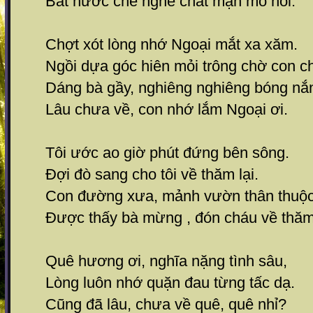
Bát nước chè nghe chát mặn mồ hôi.
Chợt xót lòng nhớ Ngoại mắt xa xăm.
Ngồi dựa góc hiên mỏi trông chờ con c
Dáng bà gầy, nghiêng nghiêng bóng nắ
Lâu chưa về, con nhớ lắm Ngoại ơi.
Tôi ước ao giờ phút đứng bên sông.
Đợi đò sang cho tôi về thăm lại.
Con đường xưa, mảnh vườn thân thuộc
Được thấy bà mừng , đón cháu về thăm
Quê hương ơi, nghĩa nặng tình sâu,
Lòng luôn nhớ quặn đau từng tấc dạ.
Cũng đã lâu, chưa về quê, quê nhỉ?