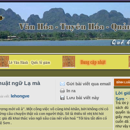
thuật ngữ Lạ mà
BÌNH LU
Gửi bài viết qua email
In ra
Lời giớ
lehongve
ài viết:
Lưu bài viết này
Sơn
-
Trả lời 
sách đủ 
rượng mới về à". Một công việc vô cùng khó khăn, bởi không chỉ có
quyển là
ng câu chuyện thật và con người thật. Sẽ là thiếu tế nhị khi hỏi
giấy mực
 giả đã khai thác vào ngõ sâu của nét văn hoá "Tối lửa tắt đèn có
cuốn đã 
ệ Sơn .
như vậy r