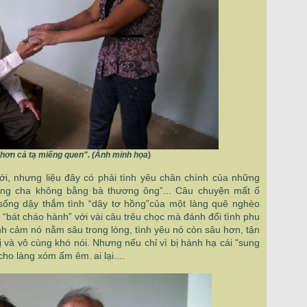
 hơn cả tạ miếng quen". (Ảnh minh họa
)
iới, nhưng liệu đây có phải tình yêu chân chính của những
ương cha không bằng bà thương ông”... Câu chuyện mất ổ
 sống dậy thắm tình “dây tơ hồng”của một làng quê nghèo
 “bát cháo hành” với vài câu trêu chọc mà đánh đổi tình phu
nh cảm nó nằm sâu trong lòng, tình yêu nó còn sâu hơn, tận
hị và vô cùng khó nói. Nhưng nếu chỉ vì bị hành hạ cái "sung
à cho làng xóm ấm êm.
ai lại....