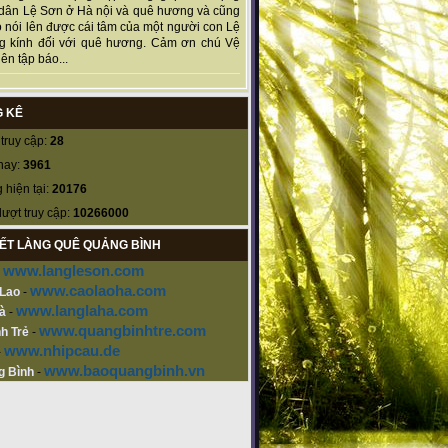
dân Lệ Sơn ở Hà nội và quê hương và cũng
 nói lên được cái tâm của một người con Lệ
g kính đối với quê hương. Cảm ơn chú Vệ
ên tập báo...
 KÊ
truy cập:
28
nay:
3961
 hiện tại:
20176
lượt truy cập:
10266000
KẾT LÀNG QUÊ QUẢNG BÌNH
www.langleson.com
-
www.caolaoha.com
 Lao
-
www.langlaha.com
à
-
www.quangbinhtre.com
h Trẻ
-
www.nhipcau.de
-
www.baoquangbinh.vn
g Bình
-