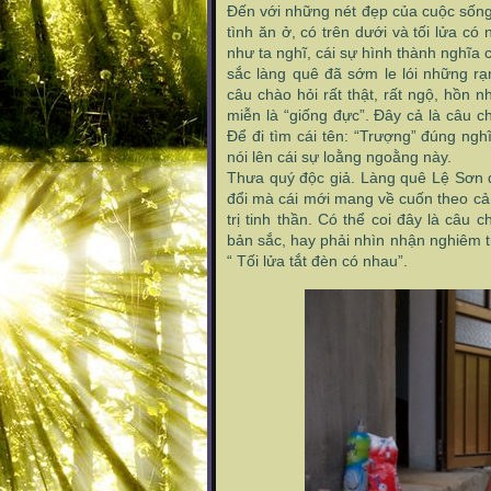
Đến với những nét đẹp của cuộc sống
tình ăn ở, có trên dưới và tối lửa có
như ta nghĩ, cái sự hình thành nghĩa
sắc làng quê đã sớm le lói những r
câu chào hỏi rất thật, rất ngộ, hồn n
miễn là “giống đực”. Đây cả là câu c
Để đi tìm cái tên: “Trượng” đúng ngh
nói lên cái sự loằng ngoằng này.
Thưa quý độc giả. Làng quê Lệ Sơn đa
đổi mà cái mới mang về cuốn theo cả 
trị tinh thần. Có thể coi đây là câu
bản sắc, hay phải nhìn nhận nghiêm t
“ Tối lửa tắt đèn có nhau”.