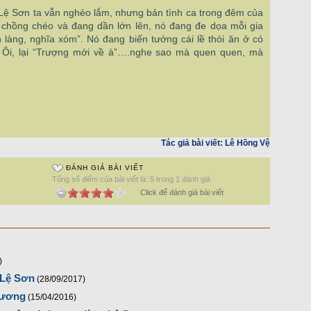
ì Lệ Sơn ta vẫn nghèo lắm, nhưng bản tình ca trong đêm của
t chồng chéo và đang dần lớn lên, nó đang đe dọa mỗi gia
h làng, nghĩa xóm”. Nó đang biến tướng cái lề thói ăn ở có
a. Ôi, lại “Trượng mới về à”….nghe sao mà quen quen, mà
Tác giả bài viết:
Lê Hồng Vệ
ĐÁNH GIÁ BÀI VIẾT
Tổng số điểm của bài viết là: 5 trong 1 đánh giá
Click để đánh giá bài viết
)
 Lệ Sơn
(28/09/2017)
hương
(15/04/2016)