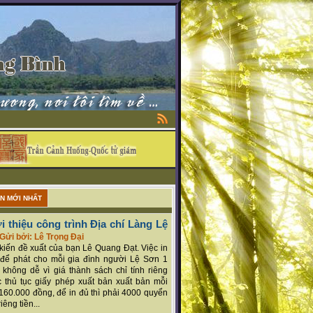
ẬN MỚI NHẤT
i thiệu công trình Địa chí Làng Lệ
Gửi bởi: Lê Trọng Đại
ý kiến đề xuất của bạn Lê Quang Đạt. Việc in
để phát cho mỗi gia đình người Lệ Sơn 1
 không dễ vì giá thành sách chỉ tính riêng
 thủ tục giấy phép xuất bản xuất bản mỗi
160.000 đồng, để in đủ thì phải 4000 quyển
iêng tiền...