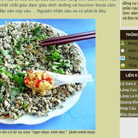
đồng cư 
n chắt chắt giàu đạm giàu dinh dưỡng và hocmon khoái cảm.
phần nào
ặc sản này vào.... Nguyên nhân sâu xa có phải là đây.
Sơn đán
và Ban bi
THỐNG
Đang 
Hôm 
Tháng
Tổng 
LIÊN 
Lệ Sơn 2
Làng Cao
Làng La H
Quảng Bìn
Nhịp Cầu
Báo Quản
n ăn có từ xa xưa "ngư nhục sinh dục" (ảnh minh họa)