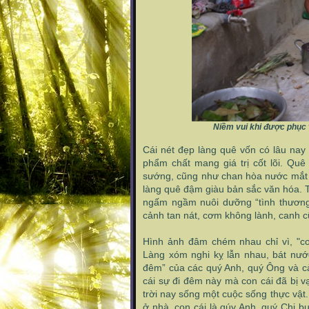
Niềm vui khi được phục
Cái nét đẹp làng quê vốn có lâu nay
phẩm chất mang giá trị cốt lõi. Qu
sướng, cũng như chan hòa nước mắt l
làng quê đậm giàu bản sắc văn hóa. T
ngấm ngầm nuôi dưỡng “tình thương 
cảnh tan nát, cơm không lành, canh 
Hình ảnh đâm chém nhau chỉ vì, "cơ
Làng xóm nghi kỵ lẫn nhau, bát nướ
đêm” của các quý Anh, quý Ông và cả 
cái sự đi đêm này mà con cái đã bị v
trời nay sống một cuộc sống thực vật.
ở nhà, con cái là qúy Anh, quý Chị b