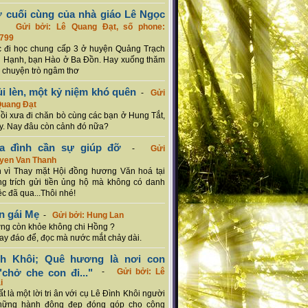
ơ cuối cùng của nhà giáo Lê Ngọc
-
Gửi bởi: Lê Quang Đạt, số phone:
799
c đi học chung cấp 3 ở huyện Quảng Trạch
 Hạnh, bạn Hào ở Ba Đồn. Hay xuống thăm
 chuyện trò ngâm thơ
ủi lèn, một kỷ niệm khó quên
-
Gửi
Quang Đạt
hồi xưa đi chăn bò cùng các bạn ở Hung Tắt,
. Nay đâu còn cảnh đó nữa?
ia đình cần sự giúp đỡ
-
Gửi
uyen Van Thanh
 vì Thay mặt Hội đồng hương Văn hoá tại
g trích gửi tiền ủng hộ mà không có danh
ệc đã qua...Thôi nhé!
n gái Mẹ
-
Gửi bởi: Hung Lan
g còn khỏe không chi Hồng ?
hay đáo để, đọc mà nước mắt chảy dài.
nh Khôi; Quê hương là nơi con
chở che con đi..."
-
Gửi bởi: Lê
i
rất là một lời tri ân với cụ Lê Đình Khôi người
hững hành động đẹp đóng góp cho cộng