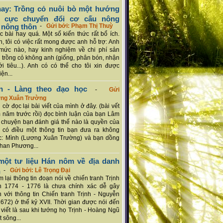
ay: Trồng cỏ nuôi bò một hướng
ch cực chuyển đổi cơ cấu nông
 nông thôn
-
Gửi bởi: Phạm Thị Thuỳ
 bài hay quá. Một số kiến thức rất bổ ích.
n, tôi có việc rất mong được anh hỗ trợ: Anh
mức nào, hay kinh nghiệm về chi phí sản
a trồng cỏ không anh (giống, phân bón, nhận
ới tiêu...). Anh có có thể cho tôi xin được
ện...
n - Làng theo đạo học
-
Gửi
ơng Xuân Trường
 cờ đọc lại bài viết của mình ở đây. (bài vết
 năm trước rồi) đọc bình luận của bạn Lâm
chuyện bạn đánh giá thế nào là quyền của
 có điều một thông tin bạn đưa ra không
c: Mình (Lương Xuân Trường) và bạn dồng
han Phương...
ột tư liệu Hán nôm về địa danh
n
-
Gửi bởi: Lê Trọng Đại
 lại thông tin đoạn nói về chiến tranh Trịnh
n 1774 - 1776 là chưa chính xác dễ gây
 với thông tin Chiến tranh Trịnh - Nguyễn
1672) ở thế kỷ XVII. Thời gian được nói đến
i viết là sau khi tướng họ Trịnh - Hoàng Ngũ
 sông...