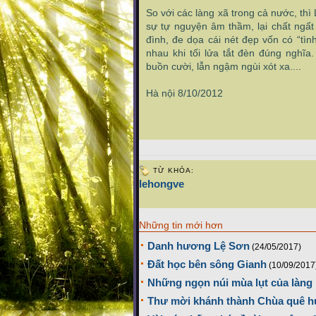
So với các làng xã trong cả nước, th
sự tự nguyện âm thầm, lại chất ngấ
đình, đe dọa cái nét đẹp vốn có “tìn
nhau khi tối lửa tắt đèn đúng nghĩ
buồn cười, lẫn ngậm ngùi xót xa....
Hà nội 8/10/2012
TỪ KHÓA:
lehongve
Những tin mới hơn
Danh hương Lệ Sơn
(24/05/2017)
Đất học bên sông Gianh
(10/09/2017
Những ngọn núi mùa lụt của làng
Thư mời khánh thành Chùa quê 