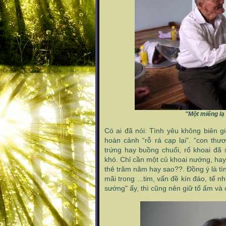
"Một miếng lạ
Có ai đã nói: Tình yêu không biên g
hoàn cảnh “rỗ rá cạp lại”. “con th
trứng hay buồng chuối, rổ khoai đã
khó. Chỉ cần một củ khoai nướng, hay
thê trăm năm hay sao??. Đồng ý là tì
mãi trong ...tim, vấn đề kín đáo, tế n
sướng" ấy, thì cũng nên giữ tổ ấm v