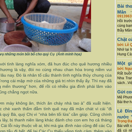
Bài th
Mân
0913963
Hồi trướ
cùng bạn
thầy Mân
Chặt c
bởi: Lê 
Nhớ lại 
 vụ những món bồi bổ cho quý Cụ (Ảnh minh họa)
Hung Cày
Một g
 với tình làng nghĩa xóm, đã hun đúc cho quê hương nhiều
bởi: Ng
ê hương là vậy, đói no cùng nhau chan hòa trong niềm vui
Rất buồn
âu nay. Đó là nhân tố cấu thành tình nghĩa thủy chung của
Nha Tran
rong cái mập mờ của những giá trị nhìn thấy ấy. Thì nay đã
sách...Vi
mến thương" hơn, để rồi có nhiều gia đình phải lâm vào
Gửi co
cũng chẳng ngọt nữa.
Mệ Phươn
Bài thơ 
m mày không ăn, thích ăn cháy nhà tao à" đã xuất hiện.
c chè xanh thấm đẫm tình quê nay đã mặn chát vì cái “đi
Lê Đì
quý Bà, quý Chị vì “nhà bên tối lửa” cần giúp. Cũng chính
nước "
ạ lây, bị thanh niên làng khác đánh cho con em họ cả tháng
Trọng Đạ
 Cái lỗi này thuộc về ai, khi mà gia đình nào cũng để các Cụ
Bài viết 
đã có n
ươn tẩu đi hết, để lại Các Cụ thiếu vắng tình cảm, thêm vào