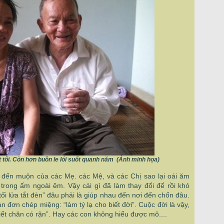
 tối. Còn hơn buồn le lói suốt quanh năm (Ảnh minh họa)
ân đến muộn của các Mẹ. các Mệ, và các Chị sao lại oái ăm
trong ấm ngoài êm. Vậy cái gì đã làm thay đổi để rồi khó
ối lửa tắt đèn” đâu phải là giúp nhau đến nơi đến chốn đâu.
 đơn chép miệng: “làm tý lạ cho biết đời”. Cuộc đời là vậy,
iết chăn có rận”. Hay các con không hiểu được mô....