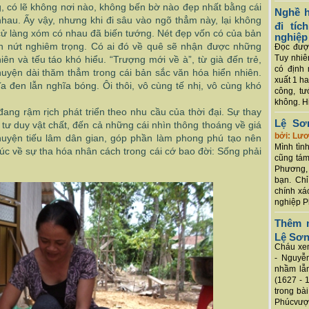
, có lẽ không nơi nào, không bến bờ nào đẹp nhất bằng cái
Nghề h
 nhau. Ấy vậy, nhưng khi đi sâu vào ngõ thẳm này, lại không
đi tí
 cử làng xóm có nhau đã biến tướng. Nét đẹp vốn có của bản
nghiệp
ạn nứt nghiêm trọng. Có ai đó về quê sẽ nhận được những
Đọc được
Tuy nhiê
hiên và tếu táo khó hiểu. “Trượng mới về à”, từ già đến trẻ,
có định 
huyện dài thăm thẳm trong cái bản sắc văn hóa hiển nhiên.
xuất 1 h
ĩa đen lẫn nghĩa bóng. Ôi thôi, vô cùng tế nhị, vô cùng khó
công, tư
không. Hi
ng rậm rịch phát triển theo nhu cầu của thời đại. Sự thay
Lệ Sơ
tư duy vật chất, đến cả những cái nhìn thông thoáng về giá
bởi: Lư
 chuyện tiếu lâm dân gian, góp phần làm phong phú tạo nên
Mình tình
úc về sự tha hóa nhân cách trong cái cớ bao đời: Sống phải
cũng tám
Phương, 
bạn. Chỉ
chính xá
nghiệp P
Thêm m
Lệ Sơ
Cháu xem
- Nguyễ
nhầm lẫn
(1627 - 
trong bà
Phúcvượt