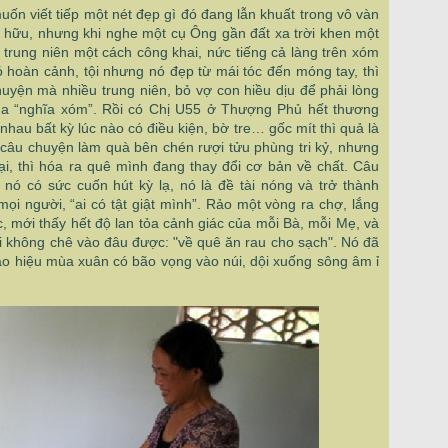
uốn viết tiếp một nét đẹp gì đó đang lẫn khuất trong vô vàn
 hữu, nhưng khi nghe một cụ Ông gần đất xa trời khen một
 trung niên một cách công khai, nức tiếng cả làng trên xóm
hoàn cảnh, tội nhưng nó đẹp từ mái tóc đến móng tay, thì
yện mà nhiều trung niên, bỏ vợ con hiều dịu để phải lòng
của “nghĩa xóm”. Rồi có Chị U55 ở Thượng Phủ hết thương
nhau bất kỳ lúc nào có điều kiện, bờ tre… gốc mít thì quả là
 câu chuyện làm quà bên chén rượi tửu phùng tri kỷ, nhưng
ại, thì hóa ra quê mình đang thay đổi cơ bản về chất. Câu
 nó có sức cuốn hút kỳ lạ, nó là đề tài nóng và trở thành
mọi người, “ai có tật giật mình”. Rảo một vòng ra chợ, lắng
 mới thấy hết độ lan tỏa cảnh giác của mỗi Bà, mỗi Mẹ, và
ói không chê vào đâu được: "về quê ăn rau cho sạch". Nó đã
áo hiệu mùa xuân có bão vọng vào núi, dội xuống sông âm ỉ