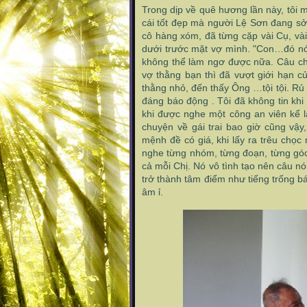
Trong dịp về quê hương lần này, tôi m
cái tốt đẹp mà người Lệ Sơn đang sở
cô hàng xóm, đã từng cặp vài Cụ, vài
dưới trước mặt vợ mình. "Con…đó nó 
không thể làm ngơ được nữa. Câu chu
vợ thằng bạn thì đã vượt giới hạn 
thằng nhỏ, đến thấy Ông …tội tội. Rủ 
đáng báo động . Tôi đã không tin khi
khi được nghe một công an viên kể l
chuyện về gái trai bao giờ cũng vậy,
mệnh đề có giá, khi lấy ra trêu chọc 
nghe từng nhóm, từng đoạn, từng góc,
cả mỗi Chị. Nó vô tình tạo nên câu n
trở thành tâm điểm như tiếng trống b
âm ỉ.