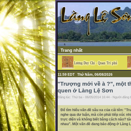
Trang nhất
11:59 EDT Thứ Năm, 06/08/2026
"Trượng mới về à ?", một 
quen ở Làng Lệ Sơn
Đăng lúc: Thứ ba - 06/05/2014 16:44 - Người đăng b
Để tìm hiểu vấn đề sâu xa của cái tên: "T
nghe qua dư luận, mà còn phải tiếp xúc nhữ
trực diện và không biết bằng cách nào? tác
nhau". Một vấn đề đang báo động ở Làng L