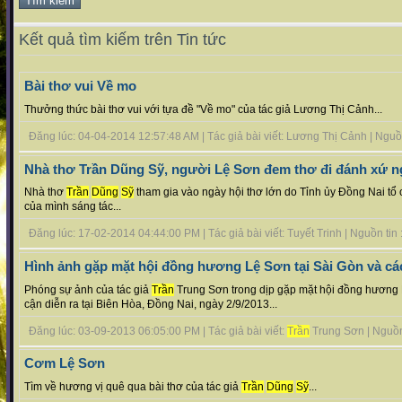
Kết quả tìm kiếm trên Tin tức
Bài thơ vui Về mo
Thưởng thức bài thơ vui với tựa đề "Về mo" của tác giả Lương Thị Cảnh...
Đăng lúc: 04-04-2014 12:57:48 AM | Tác giả bài viết: Lương Thị Cảnh | Nguồn t
Nhà thơ Trần Dũng Sỹ, người Lệ Sơn đem thơ đi đánh xứ 
Nhà thơ
Trần
Dũng
Sỹ
tham gia vào ngày hội thơ lớn do Tỉnh ủy Đồng Nai tổ 
của mình sáng tác...
Đăng lúc: 17-02-2014 04:44:00 PM | Tác giả bài viết: Tuyết Trinh | Nguồn tin : 
Hình ảnh gặp mặt hội đồng hương Lệ Sơn tại Sài Gòn và cá
Phóng sự ảnh của tác giả
Trần
Trung Sơn trong dịp gặp mặt hội đồng hương 
cận diễn ra tại Biên Hòa, Đồng Nai, ngày 2/9/2013...
Đăng lúc: 03-09-2013 06:05:00 PM | Tác giả bài viết:
Trần
Trung Sơn | Nguồn t
Cơm Lệ Sơn
Tìm về hương vị quê qua bài thơ của tác giả
Trần
Dũng
Sỹ
...