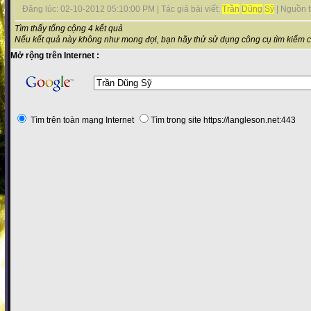
Đăng lúc: 02-10-2012 05:10:00 PM | Tác giả bài viết:
Trần
Dũng
Sỹ
| Nguồn ti
Tìm thấy tổng cộng 4 kết quả
Nếu kết quả này không như mong đợi, bạn hãy thử sử dụng công cụ tìm kiếm 
Mở rộng trên Internet :
Tìm trên toàn mạng Internet
Tìm trong site https://langleson.net:443