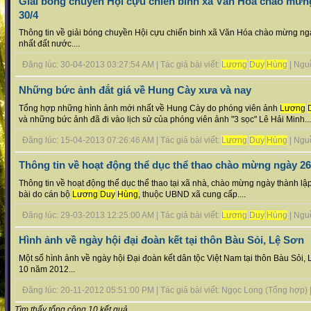
Giải bóng chuyền Hội cựu chiến binh xã Văn Hóa chào mừn
30/4
Thông tin về giải bóng chuyền Hội cựu chiến binh xã Văn Hóa chào mừng ng
nhất đất nước....
Đăng lúc: 30-04-2013 03:27:54 AM | Tác giả bài viết:
Lương
Duy
Hùng
| Nguồn
Những bức ảnh đắt giá về Hung Cày xưa và nay
Tổng hợp những hình ảnh mới nhất về Hung Cày do phóng viên ảnh
Lương
và những bức ảnh đã đi vào lịch sử của phóng viên ảnh "3 sọc" Lê Hải Minh...
Đăng lúc: 15-04-2013 07:26:46 AM | Tác giả bài viết:
Lương
Duy
Hùng
| Nguồn
Thông tin về hoạt động thể dục thể thao chào mừng ngày 26/
Thông tin về hoạt động thể dục thể thao tại xã nhà, chào mừng ngày thành l
bài do cán bộ
Lương
Duy
Hùng
, thuộc UBND xã cung cấp....
Đăng lúc: 29-03-2013 12:25:00 AM | Tác giả bài viết:
Lương
Duy
Hùng
| Nguồn
Hình ảnh về ngày hội đại đoàn kết tại thôn Bàu Sỏi, Lệ Sơn
Một số hình ảnh về ngày hội Đại đoàn kết dân tộc Việt Nam tại thôn Bàu Sỏi,
10 năm 2012...
Đăng lúc: 20-11-2012 05:51:00 PM | Tác giả bài viết: Ngọc Long (Tổng hợp) | 
Tìm thấy tổng cộng 10 kết quả