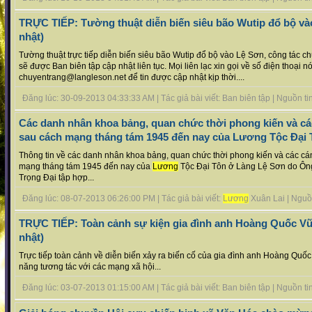
TRỰC TIẾP: Tường thuật diễn biến siêu bão Wutip đổ bộ và
nhật)
Tường thuật trực tiếp diễn biến siêu bão Wutip đổ bộ vào Lệ Sơn, công tác chuẩ
sẽ được Ban biên tập cập nhật liên tục. Mọi liên lạc xin gọi về số điện thoạ
chuyentrang@langleson.net để tin được cập nhật kịp thời....
Đăng lúc: 30-09-2013 04:33:33 AM | Tác giả bài viết: Ban biên tập | Nguồn tin 
Các danh nhân khoa bảng, quan chức thời phong kiến và các
sau cách mạng tháng tám 1945 đến nay của Lương Tộc Đại 
Thông tin về các danh nhân khoa bảng, quan chức thời phong kiến và các cán
mạng tháng tám 1945 đến nay của
Lương
Tộc Đại Tôn ở Làng Lệ Sơn do Ô
Trọng Đại tập hợp...
Đăng lúc: 08-07-2013 06:26:00 PM | Tác giả bài viết:
Lương
Xuân Lai | Nguồn 
TRỰC TIẾP: Toàn cảnh sự kiện gia đình anh Hoàng Quốc Vũ 
nhật)
Trực tiếp toàn cảnh về diễn biến xảy ra biến cố của gia đình anh Hoàng Quốc
năng tương tác với các mạng xã hội...
Đăng lúc: 03-07-2013 01:15:00 AM | Tác giả bài viết: Ban biên tập | Nguồn tin 