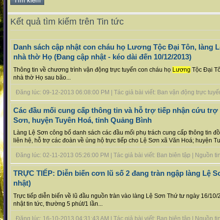
Kết quả tìm kiếm trên Tin tức
Danh sách cập nhật con cháu họ Lương Tộc Đại Tôn, làng L
nhà thờ Họ (Đang cập nhật - kéo dài đến 10/12/2013)
Thông tin về chương trình vận động trực tuyến con cháu họ
Lương
Tộc Đại Tô
nhà thờ Họ sau bão...
Đăng lúc: 09-12-2013 06:08:00 PM | Tác giả bài viết: Ban vận động trực tuyến 
Các đầu mối cung cấp thông tin và hỗ trợ tiếp nhận cứu trợ 
Sơn, huyện Tuyên Hoá, tỉnh Quảng Bình
Làng Lệ Sơn công bố danh sách các đầu mối phụ trách cung cấp thông tin đồn
liên hệ, hỗ trợ các đoàn về ủng hộ trực tiếp cho Lệ Sơn xã Văn Hoá; huyện T
Đăng lúc: 02-11-2013 05:26:00 PM | Tác giả bài viết: Ban biên tập | Nguồn tin 
TRỰC TIẾP: Diễn biến cơn lũ số 2 đang tràn ngập làng Lệ Sơ
nhật)
Trực tiếp diễn biến về lũ đầu nguồn tràn vào làng Lệ Sơn Thứ tư ngày 16/10/
nhật tin tức, thường 5 phút/1 lần...
Đăng lúc: 16-10-2013 04:31:43 AM | Tác giả bài viết: Ban biên tập | Nguồn tin 