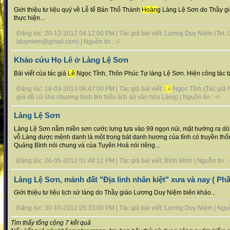
Giới thiệu tư liệu quý về Lễ tế Bản Thổ Thành
Hoàn
g Làng Lệ Sơn do Thầy g
thực hiện...
Đăng lúc: 20-12-2012 04:12:00 PM | Tác giả bài viết: Lương Duy Niệm (Tel
lduyniem@gmail.com) | Nguồn tin : -/-
Khảo cứu Họ Lê ở Làng Lệ Sơn
Bài viết của tác giả
Lê
Ngọc Tĩnh, Thôn Phúc Tự làng Lệ Sơn. Hiện công tác tại
Đăng lúc: 18-03-2013 06:47:00 PM | Tác giả bài viết:
Lê
Ngọc Tĩnh (Tác giả 
gửi đề cử cho chương trình tim hiểu lịch sử văn hóa Làng) | Nguồn tin : -/-
Làng Lệ Sơn
Làng Lệ Sơn nằm miền sơn cước lưng tựa vào 99 ngọn núi, mặt hướng ra d
vỗ.Làng được mệnh danh là một trong bát danh hương của tỉnh có truyền thốn
Quảng Bình nói chung và của Tuyên Hoá nói riêng...
Đăng lúc: 26-05-2012 01:48:12 PM | Tác giả bài viết: Bình Minh | Nguồn tin : -
Làng Lệ Sơn, mảnh đất "Địa linh nhân kiệt" xưa và nay ( Phầ
Giới thiệu tư liệu lịch sử làng do Thầy giáo Lương Duy Niệm biên khảo...
Đăng lúc: 30-10-2012 05:33:00 PM | Tác giả bài viết: Lương Duy Niệm | Nguồn 
Tìm thấy tổng cộng 7 kết quả