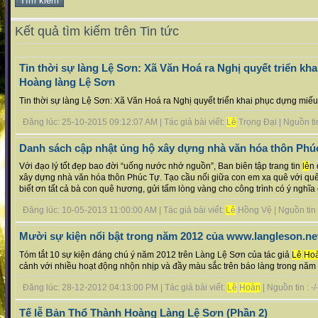
Kết quả tìm kiếm trên Tin tức
Tin thời sự làng Lệ Sơn: Xã Văn Hoá ra Nghị quyết triển k
Hoàng làng Lệ Sơn
Tin thời sự làng Lệ Sơn: Xã Văn Hoá ra Nghị quyết triển khai phục dựng mi
Đăng lúc: 25-10-2015 09:12:07 AM | Tác giả bài viết:
Lê
Trọng Đại | Nguồn tin 
Danh sách cập nhật ủng hộ xây dựng nhà văn hóa thôn Phú
Với đạo lý tốt đẹp bao đời “uống nước nhớ nguồn”, Ban biên tập trang tin
lê
n 
xây dựng nhà văn hóa thôn Phúc Tự. Tạo cầu nối giữa con em xa quê với quê
biết ơn tất cả bà con quê hương, gửi tấm lòng vàng cho công trình có ý nghĩa củ
Đăng lúc: 10-05-2013 11:00:00 AM | Tác giả bài viết:
Lê
Hồng Vệ | Nguồn tin :
Mười sự kiện nổi bật trong năm 2012 của www.langleson.ne
Tóm tắt 10 sự kiện đáng chú ý năm 2012 trên Làng Lệ Sơn của tác giả
Lê
Ho
cảnh với nhiều hoạt động nhộn nhịp và đầy màu sắc trên báo làng trong năm q
Đăng lúc: 28-12-2012 04:13:00 PM | Tác giả bài viết:
Lê
Hoàn
| Nguồn tin : -/
Tế lễ Bản Thổ Thành Hoàng Làng Lệ Sơn (Phần 2)