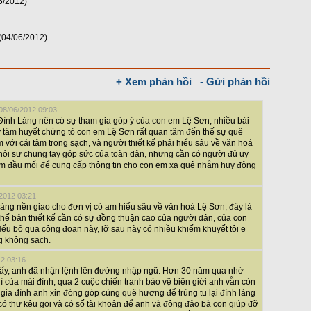
6/2012)
(04/06/2012)
+ Xem phản hồi
- Gửi phản hồi
 08/06/2012 09:03
ình Làng nên có sự tham gia góp ý của con em Lệ Sơn, nhiều bài
y tâm huyết chứng tỏ con em Lệ Sơn rất quan tâm đến thế sự quê
m với cái tâm trong sạch, và người thiết kế phải hiểu sâu về văn hoá
i hỏi sự chung tay góp sức của toàn dân, nhưng cần có người đủ uy
 làm đầu mối để cung cấp thông tin cho con em xa quê nhằm huy động
/2012 03:21
Làng nền giao cho đơn vị có am hiểu sâu về văn hoá Lệ Sơn, đây là
ì thế bản thiết kế cần có sự đồng thuận cao của người dân, của con
ếu bỏ qua công đoạn này, lỡ sau này có nhiều khiếm khuyết tôi e
g không sạch.
12 03:16
h ấy, anh đã nhận lệnh lên đường nhập ngũ. Hơn 30 năm qua nhờ
rì của mái đình, qua 2 cuộc chiến tranh bảo vệ biên giới anh vẫn còn
gia đình anh xin đóng góp cùng quê hương để trùng tu lại đình làng
 có thư kêu gọi và có số tài khoản để anh và đông đảo bà con giúp đỡ