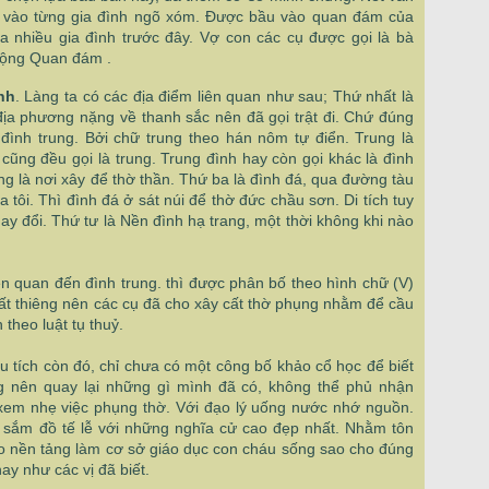
sâu vào từng gia đình ngõ xóm. Được bầu vào quan đám của
a nhiều gia đình trước đây. Vợ con các cụ được gọi là bà
ruộng Quan đám .
nh
. Làng ta có các địa điểm liên quan như sau; Thứ nhất là
ịa phương nặng về thanh sắc nên đã gọi trật đi. Chứ đúng
à đình trung. Bởi chữ trung theo hán nôm tự điển. Trung là
cũng đều gọi là trung. Trung đình hay còn gọi khác là đình
ng là nơi xây để thờ thần. Thứ ba là đình đá, qua đường tàu
 tôi. Thì đình đá ở sát núi để thờ đức chầu sơn. Di tích tuy
ay đổi. Thứ tư là Nền đình hạ trang, một thời không khi nào
iên quan đến đình trung. thì được phân bố theo hình chữ (V)
ất thiêng nên các cụ đã cho xây cất thờ phụng nhằm để cầu
theo luật tụ thuỷ.
u tích còn đó, chỉ chưa có một công bố khảo cổ học để biết
g nên quay lại những gì mình đã có, không thể phủ nhận
xem nhẹ việc phụng thờ. Với đạo lý uống nước nhớ nguồn.
ại sắm đồ tế lễ với những nghĩa cử cao đẹp nhất. Nhằm tôn
tạo nền tảng làm cơ sở giáo dục con cháu sống sao cho đúng
y như các vị đã biết.