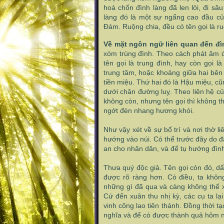
hoá chốn đình làng đã len lỏi, đi 
làng đó là một sự ngẩng cao đầu củ
Đám. Ruộng chia, đều có tên gọi là 
Về mặt ngôn ngữ liên quan đến đì
xóm trùng đình. Theo cách phát âm đ
tên gọi là trung đình, hay còn gọi l
trung tâm, hoặc khoảng giữa hai bên 
tiền miệu. Thứ hai đó là Hậu miệu, cũ
dưới chân đường luỵ. Theo liên hệ của
không còn, nhưng tên gọi thì không th
ngớt đèn nhang hương khói.
Như vậy xét về sự bố trí và nơi thờ l
hướng vào núi. Có thể trước đây do đ
an cho nhân dân, và để tụ hướng đình 
Thưa quý độc giả. Tên gọi còn đó, dấ
được rõ ràng hơn. Có điều, ta khôn
những gì đã qua và càng không thể 
Cứ đến xuân thu nhị kỳ, các cụ ta l
vinh công lao tiên thánh. Đồng thời 
nghĩa và để có được thành quả hôm na