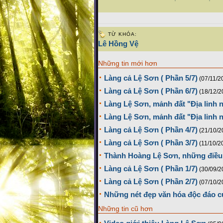
TỪ KHÓA:
Lê Hồng Vệ
Những tin mới hơn
Làng cả Lệ Sơn ( Phần 5/7)
(07/11/2
Làng cả Lệ Sơn ( Phần 6/7)
(18/12/2
Làng Lệ Sơn, mảnh đất "Địa linh n
Làng Lệ Sơn, mảnh đất "Địa linh nh
Làng cả Lệ Sơn ( Phần 4/7)
(21/10/2
Làng cả Lệ Sơn ( Phần 3/7)
(11/10/2
Thành Hoàng Lệ Sơn, những điều 
Làng cả Lệ Sơn ( Phần 1/7)
(30/09/2
Làng cả Lệ Sơn ( Phần 2/7)
(07/10/2
Những nét đẹp văn hóa độc đáo c
Những tin cũ hơn