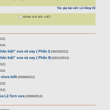
Tác giả bài viết:
Lê Hồng Vệ
ĐÁNH GIÁ BÀI VIẾT
012)
014)
hân kiệt" xưa và nay ( Phần I)
(30/10/2012)
ân kiệt" xưa và nay ( Phần II)
(03/11/2012)
012)
012)
chưa biết
(25/08/2012)
012)
012)
ủa Lệ Sơn xưa
(15/06/2012)