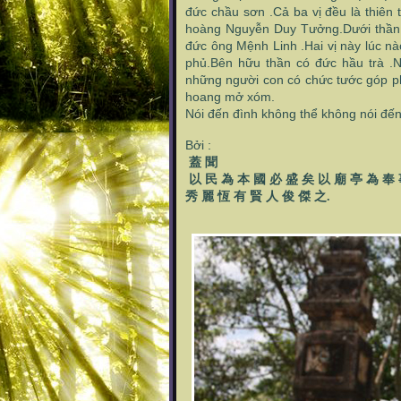
đức chầu sơn .Cả ba vị đều là thiên 
hoàng Nguyễn Duy Tưởng.Dưới thần 
đức ông Mệnh Linh .Hai vị này lúc nà
phủ.Bên hữu thần có đức hầu trà .Ng
những người con có chức tước góp p
hoang mở xóm.
Nói đến đình không thể không nói đến
Bởi :
蓋
聞
以
民
為
本
國
必
盛
矣
以
廟
亭
為
奉
秀
麗
恆
有
賢
人
俊
傑
之
.