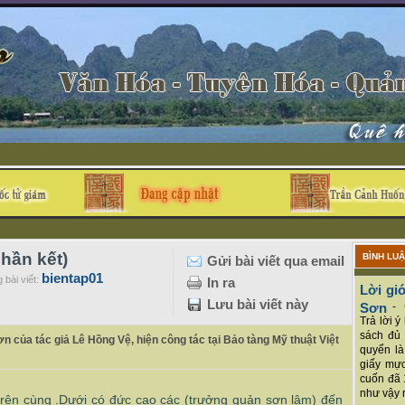
hần kết)
BÌNH LU
Gửi bài viết qua email
bientap01
 bài viết:
In ra
Lời giớ
Lưu bài viết này
Sơn
-
Trả lời 
sách đủ 
n của tác giả Lê Hồng Vệ, hiện công tác tại Bảo tàng Mỹ thuật Việt
quyển là
giấy mực
cuốn đã 
như vậy r
trên cùng .Dưới có đức cao các (trưởng quản sơn lâm) đến