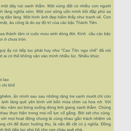
a một dãy núi xanh thẳm. Một vùng đất có nhiều con người
ình làng nghĩa xóm. Một con sông uốn mình bồi đắp phù sa
ng dân làng. Một hình ảnh đẹp hiếm thấy như tranh vẽ. Con
mặt, âu cũng là do sự độ trì của các bậc Thánh Tiên.
chưa thành tâm vì cuộc mưu sinh dòng đời. Kính cầu các bậc
n ở chưa tròn.
quý ấy cứ tiếp tục phát huy như “Cao Tôn ngự chế” đã nói
t ai có thể không vận vào mình nhiều lúc. Nhiều khúc.
i lao
 chi khổ
 nghiêm, ẩn mình sau sau những rặng tre xanh mướt chỉ còn
ình ảnh làng quê yên bình với bốn mùa chim ca hoa nở. Với
triệu năm soi bóng xuống dòng linh giang xanh thẳm. Chúng
hau thực hiện trong mọi nỗ lực cố gắng. Bởi xét cho cùng.
 với mọi hoạt động chung là cùng nhau gắn trách nhiệm và
ùng chỉ để được hưởng thụ, là vấn đề rất có ý nghĩa. Đồng
nh linh tiếp tục phù hộ cho con cháu quê nhà.