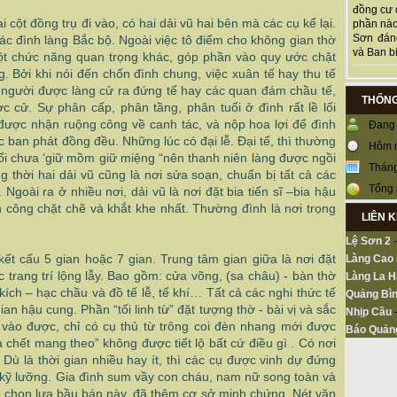
đồng cư 
 cột đồng trụ đi vào, có hai dải vũ hai bên mà các cụ kể lại.
phần nào
Sơn đán
các đình làng Bắc bộ. Ngoài việc tô điểm cho không gian thờ
và Ban bi
một chức năng quan trọng khác, góp phần vào quy ước chặt
g. Bởi khi nói đến chốn đình chung, việc xuân tế hay thu tế
g người được làng cử ra đứng tế hay các quan đám chầu tế,
THỐNG
 cử. Sự phân cấp, phân tầng, phân tuổi ở đình rất lề lối
n được nhận ruộng công về canh tác, và nộp hoa lợi để đình
Đang 
c ban phát đồng đều. Những lúc có đại lễ. Đại tế, thì thường
Hôm 
tuổi chưa ‘giữ mồm giữ miệng “nên thanh niên làng được ngồi
Tháng
g thời hai dải vũ cũng là nơi sửa soạn, chuẩn bị tất cả các
Tổng 
 Ngoài ra ở nhiều nơi, dải vũ là nơi đặt bia tiến sĩ –bia hậu
ân công chặt chẽ và khắt khe nhất. Thường đình là nơi trọng
LIÊN 
Lệ Sơn 2
ết cấu 5 gian hoặc 7 gian. Trung tâm gian giữa là nơi đặt
Làng Cao
c trang trí lộng lẫy. Bao gồm: cửa võng, (sa châu) - bàn thờ
Làng La H
kích – hạc chầu và đồ tế lễ, tế khí… Tất cả các nghi thức tế
Quảng Bìn
ian hậu cung. Phần “tối linh từ” đặt tượng thờ - bài vị và sắc
Nhịp Cầu
 vào được, chỉ có cụ thủ từ trông coi đèn nhang mới được
Báo Quản
ạ chết mang theo” không được tiết lộ bất cứ điều gì . Có nơi
 Dù là thời gian nhiều hay ít, thì các cụ được vinh dự đứng
 kỹ lưỡng. Gia đình sum vầy con cháu, nam nữ song toàn và
 chọn lựa bầu bán này, đã thêm cơ sở minh chứng. Nét văn