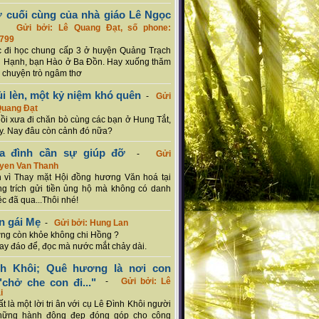
ơ cuối cùng của nhà giáo Lê Ngọc
-
Gửi bởi: Lê Quang Đạt, số phone:
799
c đi học chung cấp 3 ở huyện Quảng Trạch
 Hạnh, bạn Hào ở Ba Đồn. Hay xuống thăm
 chuyện trò ngâm thơ
ủi lèn, một kỷ niệm khó quên
-
Gửi
Quang Đạt
hồi xưa đi chăn bò cùng các bạn ở Hung Tắt,
. Nay đâu còn cảnh đó nữa?
ia đình cần sự giúp đỡ
-
Gửi
uyen Van Thanh
 vì Thay mặt Hội đồng hương Văn hoá tại
g trích gửi tiền ủng hộ mà không có danh
ệc đã qua...Thôi nhé!
n gái Mẹ
-
Gửi bởi: Hung Lan
g còn khỏe không chi Hồng ?
hay đáo để, đọc mà nước mắt chảy dài.
nh Khôi; Quê hương là nơi con
chở che con đi..."
-
Gửi bởi: Lê
i
rất là một lời tri ân với cụ Lê Đình Khôi người
hững hành động đẹp đóng góp cho cộng