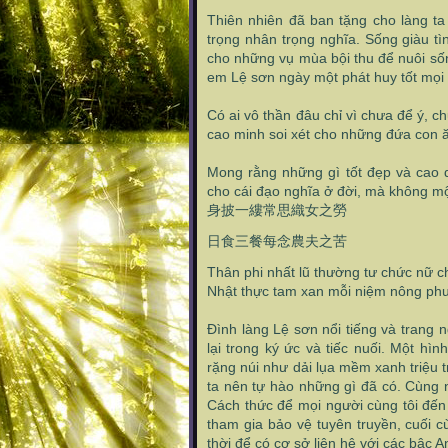
Thiên nhiên đã ban tặng cho làng t
trọng nhân trọng nghĩa. Sống giàu t
cho những vụ mùa bội thu để nuôi số
em Lệ sơn ngày một phát huy tốt mọi 
Có ai vô thần đâu chỉ vì chưa để ý, 
cao minh soi xét cho những đứa con ă
Mong rằng những gì tốt đẹp và cao 
cho cái đạo nghĩa ở đời, mà không mộ
身披一縷常思織女之勞
日食三餐每念農夫之苦
Thân phi nhất lũ thường tư chức nữ ch
Nhật thực tam xan mỗi niệm nông phu
Đình làng Lệ sơn nổi tiếng và trang
lại trong ký ức và tiếc nuối. Một h
rặng núi như dải lụa mềm xanh triệu 
ta nên tự hào những gì đã có. Cùng n
Cách thức để mọi người cùng tôi đến
tham gia bảo vệ tuyên truyền, cuối c
thời để có cơ sở liên hệ với các bậc A