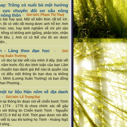
ay: Trồng cỏ nuôi bò một hướng
ch cực chuyển đổi cơ cấu nông
 nông thôn
-
Gửi bởi: Phạm Thị Thuỳ
 bài hay quá. Một số kiến thức rất bổ ích.
n, tôi có việc rất mong được anh hỗ trợ: Anh
mức nào, hay kinh nghiệm về chi phí sản
a trồng cỏ không anh (giống, phân bón, nhận
ới tiêu...). Anh có có thể cho tôi xin được
ện...
n - Làng theo đạo học
-
Gửi
ơng Xuân Trường
 cờ đọc lại bài viết của mình ở đây. (bài vết
 năm trước rồi) đọc bình luận của bạn Lâm
chuyện bạn đánh giá thế nào là quyền của
 có điều một thông tin bạn đưa ra không
c: Mình (Lương Xuân Trường) và bạn dồng
han Phương...
ột tư liệu Hán nôm về địa danh
n
-
Gửi bởi: Lê Trọng Đại
 lại thông tin đoạn nói về chiến tranh Trịnh
n 1774 - 1776 là chưa chính xác dễ gây
 với thông tin Chiến tranh Trịnh - Nguyễn
1672) ở thế kỷ XVII. Thời gian được nói đến
i viết là sau khi tướng họ Trịnh - Hoàng Ngũ
 sông...