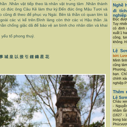
thần .Nhân vật tiếp theo là nhân vật trung tâm .Nhân thành
Nghề h
có đức ông Câu Kê làm thư ký.Đến đức ông Mậu Tươi và
đi tí
o cũng đi theo để phục vụ Ngài. Bên tả thần có quan lớn tả
nghiệp
Đọc được
oài các vị kể trên.Đình làng còn thờ các vị Hậu thần ,là
Tuy nhiê
hần chống giặc dã để bảo vệ an bình cho nhân dân và khai
có định 
xuất 1 h
 yếu tố phong thuỷ.
công, tư
không. Hi
Lệ Sơ
bởi: Lư
事
城
皇
以
接
引
鍾
鑄
星
花
Mình tình
cũng tám
Phương, 
bạn. Chỉ
chính xá
nghiệp P
Thêm m
Lệ Sơ
Cháu xem
- Nguyễ
nhầm lẫn
(1627 - 
trong bà
Phúcvượt