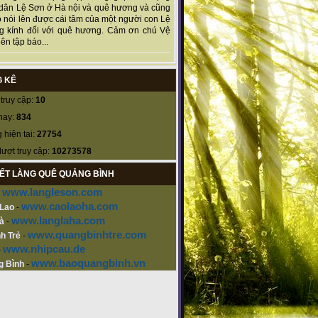
dân Lệ Sơn ở Hà nội và quê hương và cũng
 nói lên được cái tâm của một người con Lệ
g kính đối với quê hương. Cảm ơn chú Vệ
ên tập báo...
 KÊ
truy cập:
10
nay:
834
 hiện tại:
27754
lượt truy cập:
10273578
KẾT LÀNG QUÊ QUẢNG BÌNH
www.langleson.com
-
www.caolaoha.com
 Lao
-
www.langlaha.com
à
-
www.quangbinhtre.com
h Trẻ
-
www.nhipcau.de
-
www.baoquangbinh.vn
g Bình
-