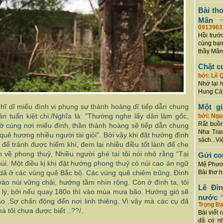
Bài th
Mân
0913963
Hồi trướ
cùng bạn
thầy Mân
Chặt c
bởi: Lê 
Nhớ lại 
Hung Cày
h hĩ dĩ miếu đình vi phụng sự thành hoàng dĩ tiếp dẫn chung
Một g
ân tuấn kiệt chi./Nghĩa là: "Thường nghe lấy dân làm gốc,
bởi: Ng
Rất buồn
ờ cúng nơi miếu đình, thần thành hoàng sẽ tiếp dẫn chung
Nha Tran
 quê hương nhiều người tài giỏi". Bởi vậy khi đặt hướng đình
sách...Vi
à để tránh được hiểm khí, đem lại nhiều điều tốt lành để che
 về phong thuỷ, Nhiều người ghé tai tôi nói nhỏ rằng “Tại
Gửi co
úi. Một điều kị khi đặt hướng phong thuỷ có núi cao án ngữ
Mệ Phươn
 dã ở các vùng quê Bắc bộ. Các vùng quê chiêm trũng. Đình
Bài thơ 
ào núi vững chải, hướng tầm nhìn rộng. Còn ở đình ta, tôi
Lê Đì
ó lý, bởi nếu quay 180o thì vào mùa mưa bão. Hướng gió sẽ
nước "
ào .Sợ chấn động đến nơi linh thiêng. Vì vậy mà các cụ đã
Trọng Đạ
 tôi chưa được biết ..??/.
Bài viết 
đã có n