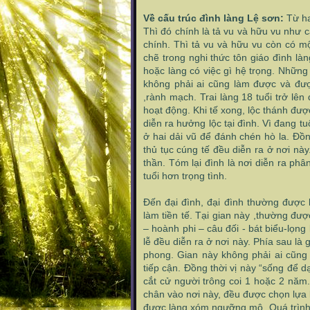
Về cấu trúc đình làng Lệ sơn:
Từ hai
Thì đó chính là tả vu và hữu vu như 
chính. Thì tả vu và hữu vu còn có 
chẽ trong nghi thức tôn giáo đình làn
hoặc làng có việc gì hệ trọng. Nhữn
không phải ai cũng làm được và được
,rành mạch. Trai làng 18 tuổi trở lê
hoạt động. Khi tế xong, lộc thánh đượ
diễn ra hưởng lộc tại đình. Vì đang 
ở hai dải vũ để đánh chén hò la. Đồn
thủ tục cúng tế đều diễn ra ở nơi này.
thần. Tóm lại đình là nơi diễn ra ph
tuổi hơn trọng tình.
Đến đại đình, đại đình thường được k
làm tiền tế. Tại gian này ,thường đượ
– hoành phi – câu đối - bát biểu-lọng 
lễ đều diễn ra ở nơi này. Phía sau là g
phong. Gian này không phải ai cũng
tiếp cận. Đồng thời vị này “sống để d
cắt cử người trông coi 1 hoặc 2 năm.
chân vào nơi này, đều được chọn lựa
được làng xóm ngưỡng mộ .Quá trình