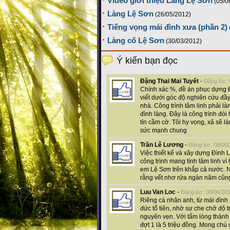
Video giới thiệu Làng Lệ Sơn
(05/0
Làng Lệ Sơn
(26/05/2012)
Tiếng vọng mái đình xưa (phần 2)
Làng cổ Lệ Sơn
(30/03/2012)
Ý kiến bạn đọc
Đặng Thai Mai Tuyết
-
Đăng lúc:
Chính xác %, đề án phục dựng Đ
viết dưới góc độ nghiên cứu đầ
nhà. Công trình tâm linh phải là
đình làng. Đây là công trình đò
tín cầm cờ. Tôi hy vọng, xã sẽ
sức mạnh chung
Trần Lê Lương
-
Đăng lúc: 08/06
Việc thiết kế và xây dựng Đình 
công trình mang tính tâm linh v
em Lệ Sơn trên khắp cả nước. N
rằng vết nhơ rửa ngàn năm cũn
Luu Van Loc
-
Đăng lúc: 08/06/20
Riêng cá nhân anh, từ mái đìn
đức tổ tiên, nhờ sự che chở độ t
nguyên vẹn. Với tấm lòng thành 
đợt 1 là 5 triệu đồng. Mong chú