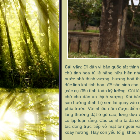
Cái văn
: Dĩ dân vi bản quốc tất thịn
chú tinh hoa tú lệ hằng hữu hiền nh
nước nhà thịnh vượng, hương hoả th
đúc linh khí tinh hoa, để sản sinh cho
,các cụ đều tính toán kỹ lưỡng .Cốt l
chở cho dân an thịnh vượng .Khi bàn
sao hướng đình Lệ sơn lại quay vào n
phía trước. Với nhiều năm được điền
làng thường đặt ở gò cao, lưng dựa v
có lập luận rằng: Các cụ nhà ta đã c
tác động trực tiếp vỗ mặt từ ngoài v
xoay hướng. Hay còn yếu tố gì khác mà