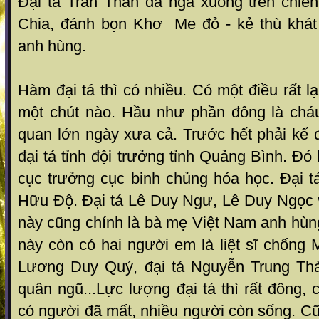
Đại tá Trần Thân đã ngã xuống trên chiế
Chia, đánh bọn Khơ Me đỏ - kẻ thù khá
anh hùng.
Hàm đại tá thì có nhiều. Có một điều rất l
một chút nào. Hầu như phần đông là cháu
quan lớn ngày xưa cả. Trước hết phải kể 
đại tá tỉnh đội trưởng tỉnh Quảng Bình. Đó
cục trưởng cục binh chủng hóa học. Đại t
Hữu Độ. Đại tá Lê Duy Ngư, Lê Duy Ngọc
này cũng chính là bà mẹ Việt Nam anh hùng.
này còn có hai người em là liệt sĩ chống
Lương Duy Quý, đại tá Nguyễn Trung Thà
quân ngũ...Lực lượng đại tá thì rất đông, 
có người đã mất, nhiều người còn sống. Cũn