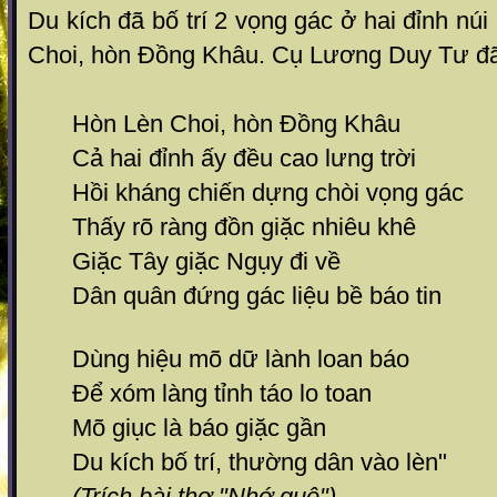
Du kích đã bố trí 2 vọng gác ở hai đỉnh núi
Choi, hòn Đồng Khâu. Cụ Lương Duy Tư đã
Hòn Lèn Choi, hòn Đồng Khâu
Cả hai đỉnh ấy đều cao lưng trời
Hồi kháng chiến dựng chòi vọng gác
Thấy rõ ràng đồn giặc nhiêu khê
Giặc Tây giặc Ngụy đi về
Dân quân đứng gác liệu bề báo tin
Dùng hiệu mõ dữ lành loan báo
Để xóm làng tỉnh táo lo toan
Mõ giục là báo giặc gần
Du kích bố trí, thường dân vào lèn"
(Trích bài thơ "Nhớ quê")