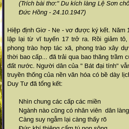
(Trích bài thơ:" Du kích làng Lệ Sơn c
Đức Hồng - 24.10.1947)
Hiệp định Giơ - Ne - vơ được ký kết. Năm
lập lại từ vĩ tuyến 17 trở ra. Rồi giảm tô
phong trào hợp tác xã, phong trào xây 
thời bao cấp... đã trải qua bao thăng trầm
đất nước. Người dân của " Bát đại tính" vẫ
truyền thống của nền văn hóa có bề dày l
Duy Tư đã tổng kết:
Nhìn chung các cấp các miền
Ngành nào cũng có nhân viên dân làng
Càng suy ngẫm lại càng thấy rõ
Đức khí thiêng cẩm tú non sông