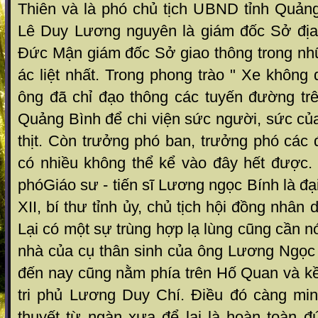
Thiên và là phó chủ tịch UBND tỉnh Quảng
Lê Duy Lương nguyên là giám đốc Sở địa
Đức Mận giám đốc Sở giao thông trong nh
ác liệt nhất. Trong phong trào " Xe không 
ông đã chỉ đạo thông các tuyến đường trê
Quảng Bình để chi viện sức người, sức củ
thịt. Còn trưởng phó ban, trưởng phó các đ
có nhiều không thể kể vào đây hết được. 
phóGiáo sư - tiến sĩ Lương ngọc Bính là đạ
XII, bí thư tỉnh ủy, chủ tịch hội đồng nhân
Lại có một sự trùng hợp lạ lùng cũng cần n
nhà của cụ thân sinh của ông Lương Ngọc
đến nay cũng nằm phía trên Hố Quan và kề
tri phủ Lương Duy Chí. Điều đó càng mi
thuyết từ ngàn xưa để lại là hoàn toàn đ