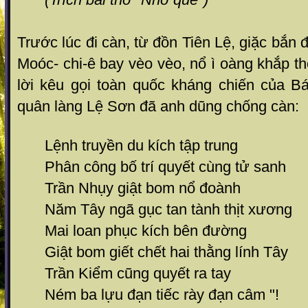
Trước lúc đi càn, từ đồn Tiên Lệ, giặc bắn 
Moóc- chi-ê bay vèo vèo, nổ ì oàng khắp 
lời kêu gọi toàn quốc kháng chiến của B
quân làng Lệ Sơn đã anh dũng chống càn:
Lệnh truyền du kích tập trung
Phân công bố trí quyết cùng tử sanh
Trần Nhụy giật bom nổ đoành
Năm Tây ngã gục tan tành thịt xương
Mai loan phục kích bên đường
Giật bom giết chết hai thằng lính Tây
Trần Kiểm cũng quyết ra tay
Ném ba lựu đạn tiếc rày đạn câm "!