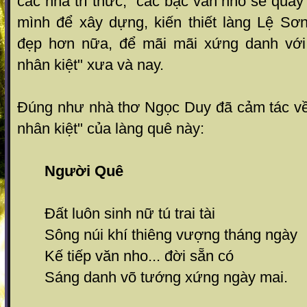
các nhà trí thức, các bậc văn nho sẽ qua
mình để xây dựng, kiến thiết làng Lệ Sơ
đẹp hơn nữa, để mãi mãi xứng danh với 
nhân kiệt" xưa và nay.
Đúng như nhà thơ Ngọc Duy đã cảm tác về 
nhân kiệt" của làng quê này:
Người Quê
Đất luôn sinh nữ tú trai tài
Sông núi khí thiêng vượng tháng ngày
Kế tiếp văn nho... đời sẵn có
Sáng danh võ tướng xứng ngày mai.