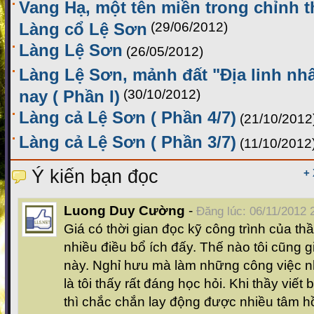
Vang Hạ, một tên miền trong chỉnh t
Làng cổ Lệ Sơn
(29/06/2012)
Làng Lệ Sơn
(26/05/2012)
Làng Lệ Sơn, mảnh đất "Địa linh nhâ
nay ( Phần I)
(30/10/2012)
Làng cả Lệ Sơn ( Phần 4/7)
(21/10/2012
Làng cả Lệ Sơn ( Phần 3/7)
(11/10/2012
Ý kiến bạn đọc
+
Luong Duy Cường
-
Đăng lúc: 06/11/2012 
Giá có thời gian đọc kỹ công trình của thầ
nhiều điều bổ ích đấy. Thế nào tôi cũng g
này. Nghỉ hưu mà làm những công việc n
là tôi thấy rất đáng học hỏi. Khi thầy viế
thì chắc chắn lay động được nhiều tâm hồ