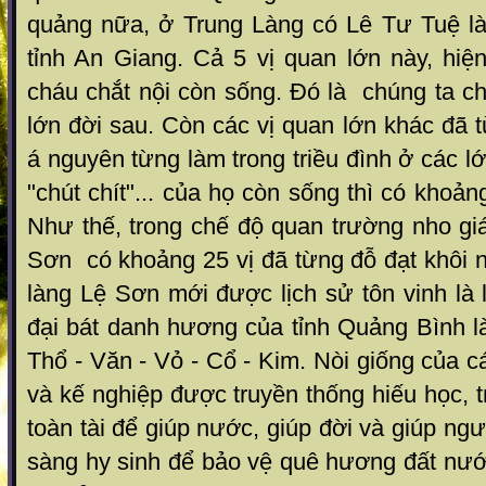
quảng nữa, ở Trung Làng có Lê Tư Tuệ l
tỉnh An Giang. Cả 5 vị quan lớn này, hiệ
cháu chắt nội còn sống. Đó là chúng ta chỉ
lớn đời sau. Còn các vị quan lớn khác đã 
á nguyên từng làm trong triều đình ở các l
"chút chít"... của họ còn sống thì có khoả
Như thế, trong chế độ quan trường nho gi
Sơn có khoảng 25 vị đã từng đỗ đạt khôi ng
làng Lệ Sơn mới được lịch sử tôn vinh là
đại bát danh hương của tỉnh Quảng Bình l
Thổ - Văn - Vỏ - Cổ - Kim. Nòi giống của c
và kế nghiệp được truyền thống hiếu học, t
toàn tài để giúp nước, giúp đời và giúp ng
sàng hy sinh để bảo vệ quê hương đất nướ