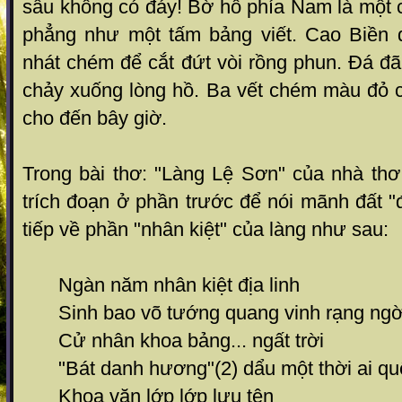
sâu không có đáy! Bờ hồ phía Nam là một 
phẳng như một tấm bảng viết. Cao Biền 
nhát chém để cắt đứt vòi rồng phun. Đá đã
chảy xuống lòng hồ. Ba vết chém màu đỏ 
cho đến bây giờ.
Trong bài thơ: "Làng Lệ Sơn" của nhà t
trích đoạn ở phần trước để nói mãnh đất "đ
tiếp về phần "nhân kiệt" của làng như sau:
Ngàn năm nhân kiệt địa linh
Sinh bao võ tướng quang vinh rạng ngờ
Cử nhân khoa bảng... ngất trời
"Bát danh hương"(2) dẩu một thời ai q
Khoa văn lớp lớp lưu tên