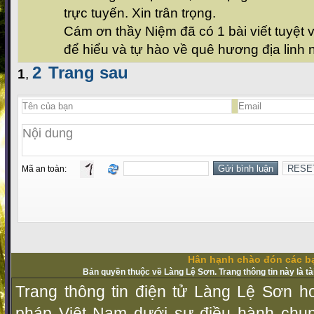
trực tuyến. Xin trân trọng.
Cám ơn thầy Niệm đã có 1 bài viết tuyệt 
để hiểu và tự hào về quê hương địa linh
2
Trang sau
1
,
Mã an toàn:
Hân hạnh chào đón các bạ
Bản quyền thuộc về Làng Lệ Sơn. Trang thông tin này là t
Trang thông tin điện tử Làng Lệ Sơn ho
pháp Vịệt Nam dưới sự điều hành chu