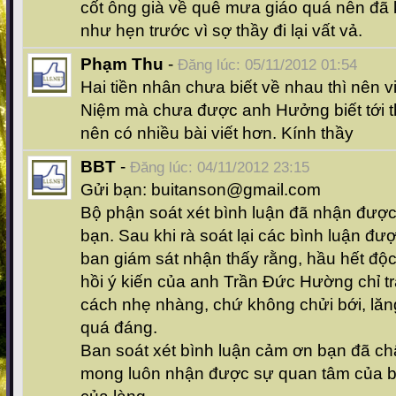
cốt ông già về quê mưa giáo quá nên đã 
như hẹn trước vì sợ thầy đi lại vất vả.
Phạm Thu
-
Đăng lúc: 05/11/2012 01:54
Hai tiền nhân chưa biết về nhau thì nên v
Niệm mà chưa được anh Hưởng biết tới 
nên có nhiều bài viết hơn. Kính thầy
BBT
-
Đăng lúc: 04/11/2012 23:15
Gửi bạn: buitanson@gmail.com
Bộ phận soát xét bình luận đã nhận được 
bạn. Sau khi rà soát lại các bình luận đư
ban giám sát nhận thấy rằng, hầu hết độc 
hồi ý kiến của anh Trần Đức Hường chỉ 
cách nhẹ nhàng, chứ không chửi bới, lăn
quá đáng.
Ban soát xét bình luận cảm ơn bạn đã ch
mong luôn nhận được sự quan tâm của bạn