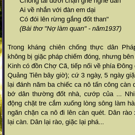
Chong tai dưới chạn ghé nghe đàn
Ai về nhắn với đàn em dại
Có đói lên rừng gắng đốt than"
(Bài thơ "Nợ làm quan" - năm1937)
Trong kháng chiên chống thực dân Phá
không bị giặc pháp chiếm đóng, nhưng bên
Kinh có đồn Chợ Cã, tiếp nối về phía Đông 
Quảng Tiên bây giờ); cứ 3 ngày, 5 ngày gi
lại đánh năm ba chiếc ca nô tấn công càn 
bớ dân thường đốt nhà, cướp của ... Nhi
động chặt tre cắm xuống lòng sông làm hà
ngăn chặn ca nô đi lên càn quét. Dân rào 
lại càn. Dân lại rào, giặc lại phá...