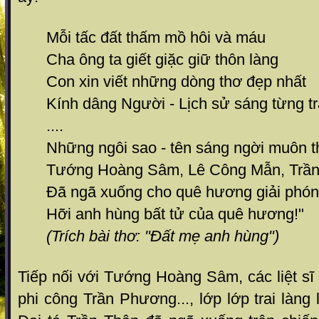
Mỗi tấc đất thấm mồ hôi và máu
Cha ông ta giết giặc giữ thôn làng
Con xin viết những dòng thơ đẹp nhất
Kính dâng Người - Lịch sử sáng từng t
....
Những ngôi sao - tên sáng ngời muôn 
Tướng Hoàng Sâm, Lê Công Mẫn, Trầ
Đã ngã xuống cho quê hương giải phó
Hỡi anh hùng bất tử của quê hương!"
(Trích bài thơ: "Đất mẹ anh hùng")
Tiếp nối với Tướng Hoàng Sâm, các liệt sĩ 
phi công Trần Phương..., lớp lớp trai làn