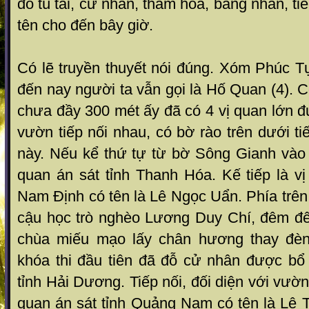
đỗ tú tài, cử nhân, thám hoa, bảng nhãn, tiến
tên cho đến bây giờ.
Có lẽ truyền thuyết nói đúng. Xóm Phúc 
đến nay người ta vẫn gọi là Hố Quan (4).
chưa đầy 300 mét ấy đã có 4 vị quan lớn đư
vườn tiếp nối nhau, có bờ rào trên dưới t
này. Nếu kể thứ tự từ bờ Sông Gianh vào
quan án sát tỉnh Thanh Hóa. Kế tiếp là v
Nam Định có tên là Lê Ngọc Uẩn. Phía trên
cậu học trò nghèo Lương Duy Chí, đêm đ
chùa miếu mạo lấy chân hương thay đèn 
khóa thi đầu tiên đã đỗ cử nhân được bổ 
tỉnh Hải Dương. Tiếp nối, đối diện với vườ
quan án sát tỉnh Quảng Nam có tên là Lê 