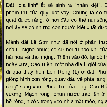
Đất "địa linh" ắt sẽ sinh ra "nhân kiệt"
phạm trù của quy luật vậy. Chúng ta có th
quát được rằng: ở nơi đâu có thế núi sông
nơi ấy sẽ có những con người kiệt xuất đượ
Mảnh đất Lệ Sơn như đã nói ở phần trướ
chầu - Nghê phục; có sự hội tụ hào khí của
hài hòa và thơ mộng. Thêm vào đó, lại có t
ngày xưa, Cao Biền, một nhà địa lí giỏi củ
đi qua thấy hòn Lèn Rồng (1) ở đất Phù
giống hình con rồng, quay đầu về phía làn
rồng" sang xóm Phúc Tự của làng. Cao Biề
vương."Mạch rồng" phun nước trào lên ở
hồ rộng, nước trong veo như mắt mèo, ngư