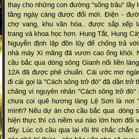
thay cho những con đường "sống trâu" lầy l
tầng ngày càng được đổi mới. Điện - đườn
chợ vang, khu văn hóa.. được sắp xếp l
trang và khoa học hơn. Hung Tắt, Hung Cà
Nguyễn định lập đồn lũy để chống trả với
nhà máy Xi măng đã vươn cao ống khói. 
cầu bắc qua dòng sông Gianh nối liền làn
12A đã được phê chuẩn. Cái ước mơ ngàn
đi cái gọi là "Cách sông trở đò" đã dần trở 
chăng vì nguyên nhân "Cách sông trở đò"
chưa coi quê hương làng Lệ Sơn là nơi 
mình? Nếu dự án cho cầu bắc qua dòng s
hiện thực thì có niềm vui nào lớn hơn đối 
đây. Lúc có cầu qua lại rồi thì chắc chắn 