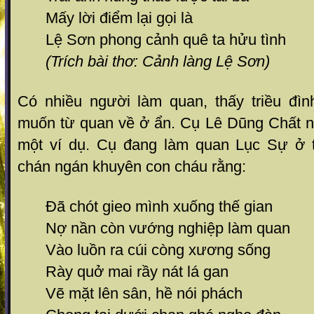
Mấy lời điểm lại gọi là
Lệ Sơn phong cảnh quê ta hửu tình
(Trích bài thơ: Cảnh làng Lệ Sơn)
Có nhiều người làm quan, thấy triều đình
muốn từ quan về ở ẩn. Cụ Lê Dũng Chất n
một ví dụ. Cụ đang làm quan Lục Sự ở t
chán ngán khuyên con cháu rằng:
Đã chót gieo mình xuống thế gian
Nợ nần còn vướng nghiệp làm quan
Vào luồn ra cúi còng xương sống
Rày quở mai rầy nát lá gan
Vẽ mặt lên sân, hề nói phách