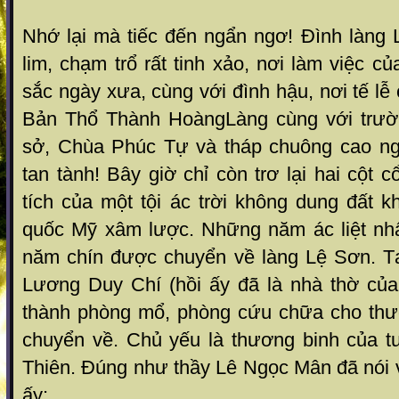
Nhớ lại mà tiếc đến ngẩn ngơ! Đình làng
lim, chạm trổ rất tinh xảo, nơi làm việc c
sắc ngày xưa, cùng với đình hậu, nơi tế lễ
Bản Thổ Thành HoàngLàng cùng với trườn
sở, Chùa Phúc Tự và tháp chuông cao ngấ
tan tành! Bây giờ chỉ còn trơ lại hai cột 
tích của một tội ác trời không dung đất k
quốc Mỹ xâm lược. Những năm ác liệt nh
năm chín được chuyển về làng Lệ Sơn. T
Lương Duy Chí (hồi ấy đã là nhà thờ củ
thành phòng mổ, phòng cứu chữa cho thư
chuyển về. Chủ yếu là thương binh của tu
Thiên. Đúng như thầy Lê Ngọc Mân đã nói 
ấy: