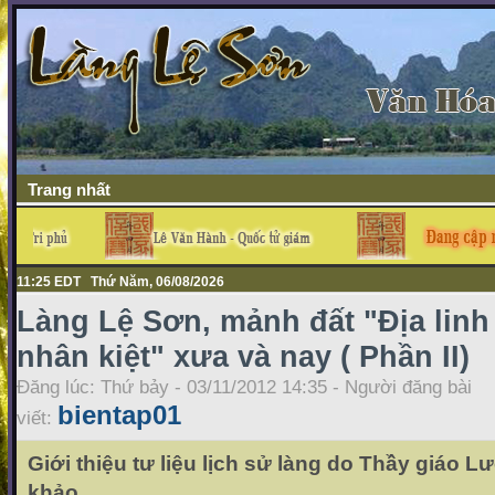
Trang nhất
11:25 EDT Thứ Năm, 06/08/2026
Làng Lệ Sơn, mảnh đất "Địa linh
nhân kiệt" xưa và nay ( Phần II)
Đăng lúc: Thứ bảy - 03/11/2012 14:35 - Người đăng bài
bientap01
viết:
Giới thiệu tư liệu lịch sử làng do Thầy giáo 
khảo