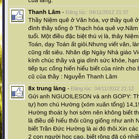
của làng.
Thanh Lâm
-
Đăng lúc: 04/11/2012 21:37
Thầy Niệm quê ở Văn hóa, vợ thầy quê ở
đình thầy sống ở Thạch hóa quê vợ.Năm 
tuổi. Một điều đặc biệt thú vị là, thây Niệ
Toán, dạy Toán ất giỏi.Nhưng viết văn, l
cũng rất siêu. Nhân dịp Ngày Nhà giáo V
kính chúc thầy và gia dình sức khỏe, hạ
tiếp tục cống hiến hiểu biết của nình ch
cũ của thầy : Nguyễn Thanh Lâm
8x trung làng
-
Đăng lúc: 04/11/2012 21:12
Gửi anh NGUOILESON và anh GOPY: Th
tự) hơn chú Hường (xóm xuân tổng) 14,15 
Hường thoát ly hơi sớm nên không biết t
là điều dễ hiểu thôi cũng giống như a
biết Trần Đức Hường là ai đó thôi.Xin các
2 con người học cao, biết rộng đã có nh