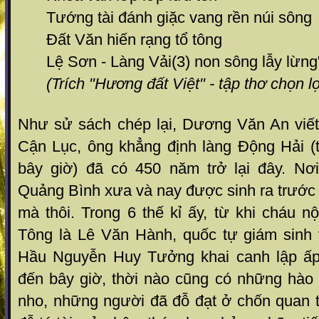
Tướng tài đánh giặc vang rền núi sông
Đất Văn hiến rạng tổ tông
Lệ Sơn - Làng Vải(3) non sông lẫy lừng
(Trích "Hương đất Việt" - tập thơ chọn l
Như sử sách chép lại, Dương Văn An viế
Cận Lục, ông khẳng định làng Động Hải 
bây giờ) đã có 450 năm trở lại đây. Nơi
Quảng Bình xưa và nay được sinh ra trước
mà thôi. Trong 6 thế kỉ ấy, từ khi cháu 
Tông là Lê Văn Hành, quốc tự giám sinh
Hầu Nguyễn Huy Tưởng khai canh lập ấp 
đến bây giờ, thời nào cũng có những hào 
nho, những người đã đỗ đạt ở chốn quan 