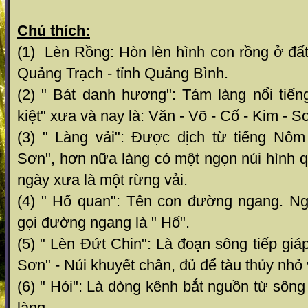
Chú thích:
(1) Lèn Rồng: Hòn lèn hình con rồng ở đấ
Quảng Trạch - tỉnh Quảng Bình.
(2) " Bát danh hương": Tám làng nổi tiến
kiệt" xưa và nay là: Văn - Võ - Cổ - Kim - S
(3) " Làng vải": Được dịch từ tiếng Nôm
Sơn", hơn nữa làng có một ngọn núi hình qu
ngày xưa là một rừng vải.
(4) " Hố quan": Tên con đường ngang. N
gọi đường ngang là " Hố".
(5) " Lèn Đứt Chin": Là đoạn sông tiếp giá
Sơn" - Núi khuyết chân, đủ để tàu thủy nhỏ 
(6) " Hói": Là dòng kênh bắt nguồn từ sôn
làng.