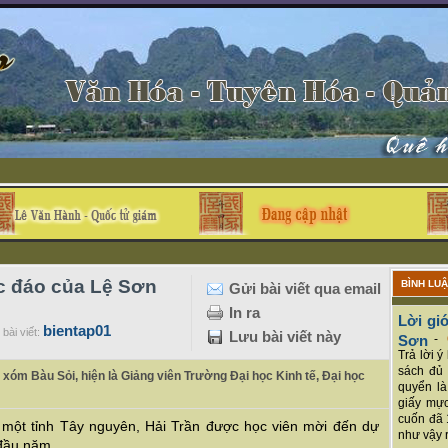
c đáo của Lệ Sơn
BÌNH LU
Gửi bài viết qua email
In ra
Lời giớ
bientap01
bài viết:
Lưu bài viết này
Sơn
-
Trả lời 
sách đủ 
c, xóm Bàu Sỏi, hiện là Giảng viên Trường Đại học Kinh tế, Đại học
quyển là
giấy mực
cuốn đã 
ại một tỉnh Tây nguyên, Hải Trần được học viên mời đến dự
như vậy r
 đầu năm.