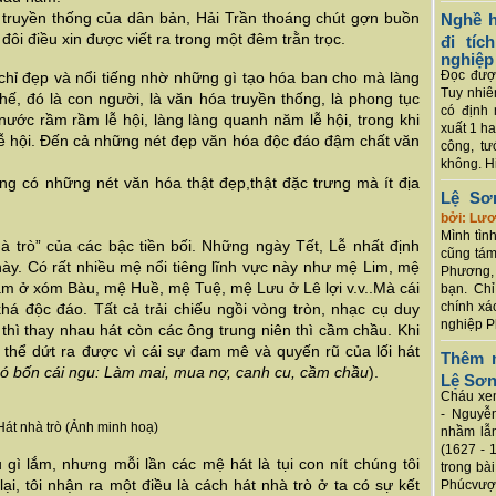
truyền thống của dân bản, Hải Trần thoáng chút gợn buồn
Nghề h
đôi điều xin được viết ra trong một đêm trằn trọc.
đi tí
nghiệp
Đọc được
hỉ đẹp và nổi tiếng nhờ những gì tạo hóa ban cho mà làng
Tuy nhiê
hế, đó là con người, là văn hóa truyền thống, là phong tục
có định 
 nước rầm rầm lễ hội, làng làng quanh năm lễ hội, trong khi
xuất 1 h
lễ hội. Đến cả những nét đẹp văn hóa độc đáo đậm chất văn
công, tư
không. Hi
ng có những nét văn hóa thật đẹp,thật đặc trưng mà ít địa
Lệ Sơ
bởi: Lư
Mình tình
à trò” của các bậc tiền bối. Những ngày Tết, Lễ nhất định
cũng tám
này. Có rất nhiều mệ nổi tiêng lĩnh vực này như mệ Lim, mệ
Phương, 
m ở xóm Bàu, mệ Huề, mệ Tuệ, mệ Lưu ở Lê lợi v.v..Mà cái
bạn. Chỉ
chính xá
há độc đáo. Tất cả trải chiếu ngồi vòng tròn, nhạc cụ duy
nghiệp P
 thì thay nhau hát còn các ông trung niên thì cầm chầu. Khi
có thể dứt ra được vì cái sự đam mê và quyến rũ của lối hát
Thêm m
có bốn cái ngu: Làm mai, mua nợ, canh cu, cầm chầu
).
Lệ Sơ
Cháu xem
- Nguyễ
Hát nhà trò (Ảnh minh hoạ)
nhầm lẫn
(1627 - 
 gì lắm, nhưng mỗi lần các mệ hát là tụi con nít chúng tôi
trong bà
i, tôi nhận ra một điều là cách hát nhà trò ở ta có sự kết
Phúcvượt