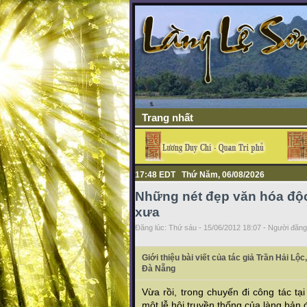
Trang nhất
17:48 EDT Thứ Năm, 06/08/2026
Những nét đẹp văn hóa độ
xưa
Đăng lúc: Thứ sáu - 15/06/2012 18:07 - Người đăng 
Giới thiệu bài viết của tác giả Trần Hải Lộ
Đà Nẵng
Vừa rồi, trong chuyến đi công tác t
một lễ hội truyền thống của làng bản