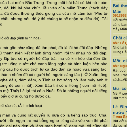
át của hai miền Bắc-Trung. Trong một bài hát có khi nó hoàn
Bài th
c, đôi khi lại pha chút Hầu văn của miền Trung (cách đây
Mân
a đã được thưởng thức giọng ca của mệ Lâm bài “Phụ tử
0913963
 chầu nhưng nếu đẻ ý thì chúng ta sẽ nhận ra điều đó). Tôi
Hồi trướ
o !
cùng bạn
thầy Mân
Chặt c
Hò đối đáp (Ảnh minh hoạ)
bởi: Lê 
 mà gần như cũng đã tàn phai, đó là lối hò đối đáp. Những
Nhớ lại 
Hung Cày
 thanh niên kết thành từng nhóm rồi thi nhau hò đối đáp.
y lập tức có người hò đáp trả, mà có khi kéo dài đến tận
Một g
ng tre uống nước chè xanh lắng nghe và bình luận bên nào
bởi: Ng
ng câu hò được trích từ ca dao dân ca hoặc vừa sáng tác
Rất buồn
ết thành nhóm để có người hò, người sáng tác ). Ở Xuân tổng
Nha Tran
 ( nghe đâu, đêm đêm, o Tính ra bờ sông hò làm mấy anh ở
sách...Vi
 sang để xem mặt). Xóm Bàu thì có o Hồng ( con mệ Huê),
Gửi co
 mệ Thứ) Lê lợi thì có o Nuôi. Đó là những người nổi tiếng
Mệ Phươn
 bấy giờ ai cũng hò được cả.
Bài thơ 
hổi sáo trúc (Ảnh minh hoạ)
Lê Đì
nước "
g mạn và cũng rất quyến rũ nữa đó là tiếng sáo trúc. Chà,
Trọng Đạ
ớt trên ngọn tre mà bỗng nghe tiếng sáo véo von thì phải
Bài viết 
hiện đại nào đẹp và lãng mạn hơn! Vì đam mê, tôi cũng đã
đã có n