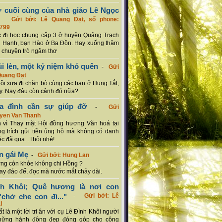
ơ cuối cùng của nhà giáo Lê Ngọc
-
Gửi bởi: Lê Quang Đạt, số phone:
799
c đi học chung cấp 3 ở huyện Quảng Trạch
 Hạnh, bạn Hào ở Ba Đồn. Hay xuống thăm
 chuyện trò ngâm thơ
ủi lèn, một kỷ niệm khó quên
-
Gửi
Quang Đạt
hồi xưa đi chăn bò cùng các bạn ở Hung Tắt,
. Nay đâu còn cảnh đó nữa?
ia đình cần sự giúp đỡ
-
Gửi
uyen Van Thanh
 vì Thay mặt Hội đồng hương Văn hoá tại
g trích gửi tiền ủng hộ mà không có danh
ệc đã qua...Thôi nhé!
n gái Mẹ
-
Gửi bởi: Hung Lan
g còn khỏe không chi Hồng ?
hay đáo để, đọc mà nước mắt chảy dài.
nh Khôi; Quê hương là nơi con
chở che con đi..."
-
Gửi bởi: Lê
i
rất là một lời tri ân với cụ Lê Đình Khôi người
hững hành động đẹp đóng góp cho cộng