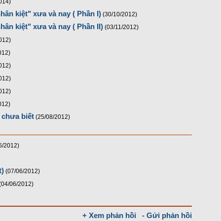
014)
hân kiệt" xưa và nay ( Phần I)
(30/10/2012)
ân kiệt" xưa và nay ( Phần II)
(03/11/2012)
012)
012)
012)
012)
012)
012)
chưa biết
(25/08/2012)
6/2012)
t)
(07/06/2012)
(04/06/2012)
+ Xem phản hồi
- Gửi phản hồi