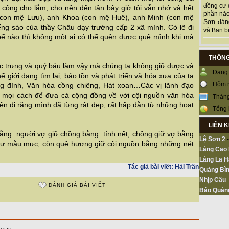
đồng cư 
 công cho lắm, cho nên đến tận bây giờ tôi vẫn nhớ và hết
phần nào
h(con mệ Lưu), anh Khoa (con mệ Huê), anh Minh (con mệ
Sơn đán
ếng sáo của thầy Châu dạy trường cấp 2 xã mình. Có lẽ đi
và Ban bi
 bể nào thì không một ai có thể quên được quê mình khi mà
THỐNG
ặc trưng và quý báu làm vậy mà chúng ta không giữ được và
Đang 
 giới đang tìm lại, bảo tồn và phát triển vă hóa xưa của ta
Hôm 
g đình, Văn hóa cồng chiêng, Hát xoan…Các vị lãnh đạo
 mọi cách để đưa cả cộng đồng về với cội nguồn văn hóa
Tháng
ên đi răng mình đã từng rât đẹp, rất hấp dẫn từ những hoạt
Tổng 
LIÊN 
í rằng: người vợ giữ chồng bằng tính nết, chồng giữ vợ bằng
Lệ Sơn 2
 sự mẫu mực, còn quê hương giữ cội nguồn bằng những nét
Làng Cao
Làng La H
Tác giả bài viết:
Hải Trần
Quảng Bìn
Nhịp Cầu
ĐÁNH GIÁ BÀI VIẾT
Báo Quản