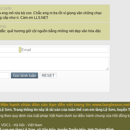
12 19:55
à eng mô rứa bà con. Chắc eng ni tra rồi vì giọng văn chững chạc
ng cấp như ri. Cảm ơn LLS.NET
09:56
âm đắc: quê hương giữ cội nguồn bằng những nét đẹp văn hóa đặc
Hân hạnh chào đón các bạn đến với trang tin www.langleson.net
ệ Sơn. Trang thông tin này là tài sản của toàn thể con em làng Lệ Sơn, huyện 
ộng theo quy định của luật pháp Vịệt Nam dưới sự điều hành chung của Hội đồng 
iệu VDC1 - Hà Nội - Việt Nam
thể con em làng Lệ Sơn, xã Văn Hóa, huyện Tuyên Hóa, tỉnh Quảng Bình