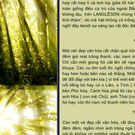
hợp rất hợp lí và tinh túy giữa lối h
toàn giống điệu ca trù của ngoài Bắ
không lâu, trên LANGLÊSƠN chúng t
tình thâm”, dù mệ hát không có trống
nghĩ đây làmột sự sáng tạo rất độc đá
Một nét đẹp văn hóa rất chân quê nữa
đêm gió mát trăng thanh, các nam nữ
Chỉ cần một giọng hò cât lên sẽ nga
khuya. Các cụ lớn tuổi thì ngồi chõ
hay hơn hoặc bên nào sẽ thắng. Nhữ
để đối đáp với bên kia ( vì thế mới k
nổi tiếng hò hay có o Liên, o Tính
bên Phù hóa, Cảnh hóa phải lội rào
anh Hòa ( con mệ Chủ), anh Thái (con
hò hay, còn thì nam nữ thanh niên lúc
T
Còn một vẻ đẹp rất văn hóa, rất lãn
đêm đêm, ngắm nhìn ánh trăng ngà lư
nói là không có mộtthứ nghệ thuật 