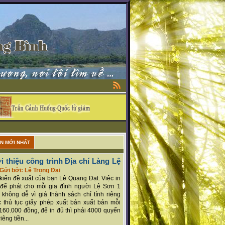
ẬN MỚI NHẤT
i thiệu công trình Địa chí Làng Lệ
Gửi bởi: Lê Trọng Đại
ý kiến đề xuất của bạn Lê Quang Đạt. Việc in
để phát cho mỗi gia đình người Lệ Sơn 1
 không dễ vì giá thành sách chỉ tính riêng
 thủ tục giấy phép xuất bản xuất bản mỗi
160.000 đồng, để in đủ thì phải 4000 quyển
iêng tiền...