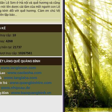
dân Lệ Sơn ở Hà nội và quê hương và cũng
 nói lên được cái tâm của một người con Lệ
g kính đối với quê hương. Cảm ơn chú Vệ
ên tập báo...
 KÊ
truy cập:
10
nay:
4268
 hiện tại:
21737
lượt truy cập:
10267561
KẾT LÀNG QUÊ QUẢNG BÌNH
www.langleson.com
-
www.caolaoha.com
 Lao
-
www.langlaha.com
à
-
www.quangbinhtre.com
h Trẻ
-
www.nhipcau.de
-
www.baoquangbinh.vn
g Bình
-