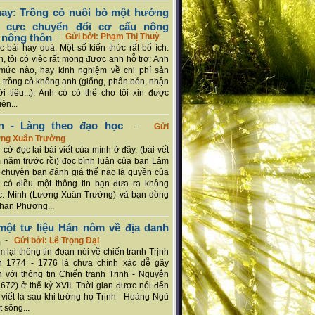
ay: Trồng cỏ nuôi bò một hướng
ch cực chuyển đổi cơ cấu nông
 nông thôn
-
Gửi bởi: Phạm Thị Thuỳ
 bài hay quá. Một số kiến thức rất bổ ích.
n, tôi có việc rất mong được anh hỗ trợ: Anh
mức nào, hay kinh nghiệm về chi phí sản
a trồng cỏ không anh (giống, phân bón, nhận
ới tiêu...). Anh có có thể cho tôi xin được
ện...
n - Làng theo đạo học
-
Gửi
ơng Xuân Trường
 cờ đọc lại bài viết của mình ở đây. (bài vết
 năm trước rồi) đọc bình luận của bạn Lâm
chuyện bạn đánh giá thế nào là quyền của
 có điều một thông tin bạn đưa ra không
c: Mình (Lương Xuân Trường) và bạn dồng
han Phương...
ột tư liệu Hán nôm về địa danh
n
-
Gửi bởi: Lê Trọng Đại
 lại thông tin đoạn nói về chiến tranh Trịnh
n 1774 - 1776 là chưa chính xác dễ gây
 với thông tin Chiến tranh Trịnh - Nguyễn
1672) ở thế kỷ XVII. Thời gian được nói đến
i viết là sau khi tướng họ Trịnh - Hoàng Ngũ
 sông...