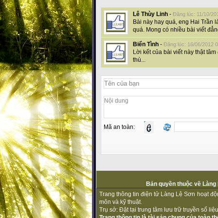
Lê Thùy Linh
-
Đăng lúc: 11/10/20
Bài này hay quá, eng Hai Trần l
quá. Mong có nhiều bài viết đẳ
Biển Tình
-
Đăng lúc: 16/06/2012 
Lời kết của bài viết này thật t
thù...
Mã an toàn:
Bản quyền thuộc về Làng L
Trang thông tin điện tử Làng Lệ Sơn hoạt đ
môn và kỹ thuật.
Trụ sở: Đặt tại trung tâm lưu trữ truyền số l
Trang thông tin là tài sản chung của toàn 