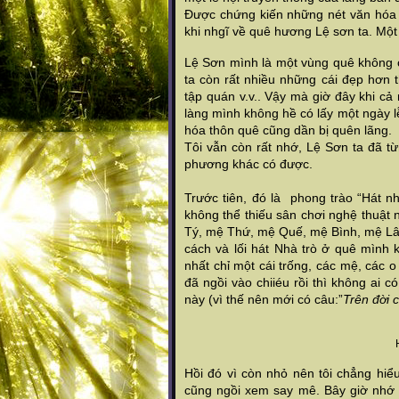
Được chứng kiến những nét văn hóa 
khi nhgĩ về quê hương Lệ sơn ta. Một 
Lệ Sơn mình là một vùng quê không c
ta còn rất nhiều những cái đẹp hơn t
tập quán v.v.. Vậy mà giờ đây khi cả
làng mình không hề có lấy một ngày 
hóa thôn quê cũng dần bị quên lãng.
Tôi vẫn còn rất nhớ, Lệ Sơn ta đã từ
phương khác có được.
Trước tiên, đó là phong trào “Hát nh
không thể thiếu sân chơi nghệ thuật 
Tý, mệ Thứ, mệ Quế, mệ Bình, mệ Lâ
cách và lối hát Nhà trò ở quê mình k
nhất chỉ một cái trống, các mệ, các o
đã ngồi vào chiiéu rồi thì không ai 
này (vì thế nên mới có câu:”
Trên đời 
Hồi đó vì còn nhỏ nên tôi chẳng hiểu
cũng ngồi xem say mê. Bây giờ nhớ lạ