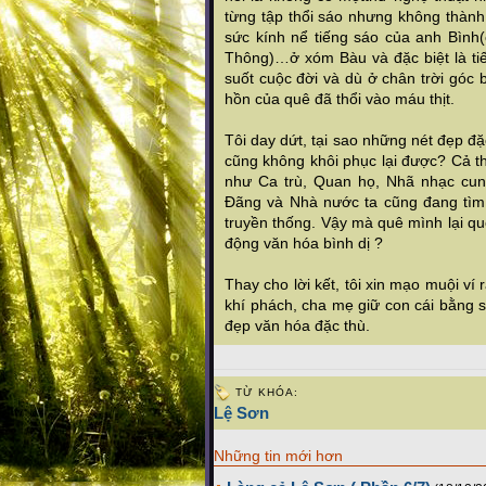
từng tập thổi sáo nhưng không thành
sức kính nể tiếng sáo của anh Bìn
Thông)…ở xóm Bàu và đặc biệt là ti
suốt cuộc đời và dù ở chân trời góc
hồn của quê đã thổi vào máu thịt.
Tôi day dứt, tại sao những nét đẹp đ
cũng không khôi phục lại được? Cả thế
như Ca trù, Quan họ, Nhã nhạc cun
Đãng và Nhà nước ta cũng đang tìm
truyền thống. Vậy mà quê mình lại qu
động văn hóa bình dị ?
Thay cho lời kết, tôi xin mạo muội v
khí phách, cha mẹ giữ con cái bằng
đẹp văn hóa đặc thù.
TỪ KHÓA:
Lệ Sơn
Những tin mới hơn