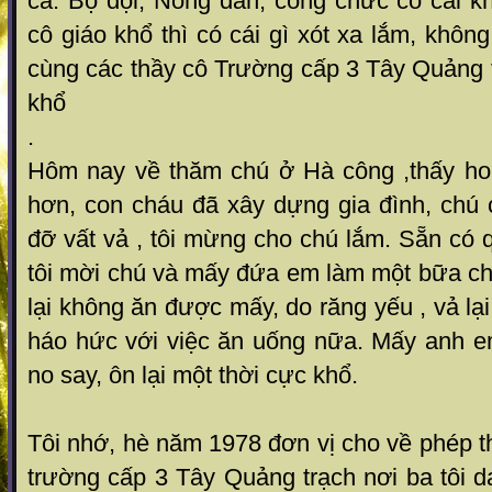
cả. Bộ đội, Nông dân, công chức có cái k
cô giáo khổ thì có cái gì xót xa lắm, khôn
cùng các thầy cô Trường cấp 3 Tây Quảng t
khổ
.
Hôm nay về thăm chú ở Hà công ,thấy ho
hơn, con cháu đã xây dựng gia đình, chú
đỡ vất vả , tôi mừng cho chú lắm. Sẵn có
tôi mời chú và mấy đứa em làm một bữa ch
lại không ăn được mấy, do răng yếu , vả lạ
háo hức với việc ăn uống nữa. Mấy anh e
no say, ôn lại một thời cực khổ.
Tôi nhớ, hè năm 1978 đơn vị cho về phép t
trường cấp 3 Tây Quảng trạch nơi ba tôi 