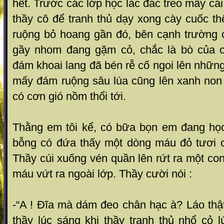
hết. Trước các lớp học lác đác treo mấy cá
thầy cô để tranh thủ dạy xong cày cuốc 
ruộng bỏ hoang gần đó, bên cạnh trường
gầy nhom đang gặm cỏ, chắc là bò của c
đám khoai lang đã bén rễ cố ngoi lên những
mấy đám ruộng sâu lúa cũng lên xanh non ,
có cơn gió nồm thổi tới.
Thằng em tôi kể, có bữa bọn em đang học
bỗng có đứa thấy một dòng máu đỏ tươi c
Thầy cúi xuống vén quần lên rứt ra một con
máu vứt ra ngoài lớp. Thầy cười nói :
-“A ! Đĩa mà dám đeo chân hạc à? Láo thậ
thầy lúc sáng khi thầy tranh thủ nhổ cỏ 