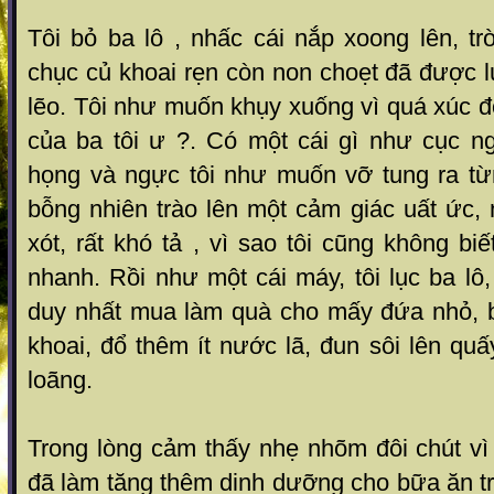
Tôi bỏ ba lô , nhấc cái nắp xoong lên, trờ
chục củ khoai rẹn còn non choẹt đã được lu
lẽo. Tôi như muốn khụy xuống vì quá xúc đ
của ba tôi ư ?. Có một cái gì như cục 
họng và ngực tôi như muốn vỡ tung ra t
bỗng nhiên trào lên một cảm giác uất ức,
xót, rất khó tả , vì sao tôi cũng không bi
nhanh. Rồi như một cái máy, tôi lục ba lô,
duy nhất mua làm quà cho mấy đứa nhỏ, b
khoai, đổ thêm ít nước lã, đun sôi lên qu
loãng.
Trong lòng cảm thấy nhẹ nhõm đôi chút vì
đã làm tăng thêm dinh dưỡng cho bữa ăn trư