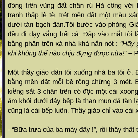
đóng trên vùng đất chân rú Hà công với
tranh thấp lè tè, trét mền đất một màu x
dưới tán bạch đàn.Tôi bước vào phòng Giá
đều đi dạy vắng hết cả. Đập vào mắt tôi l
bằng phấn trên xà nhà khá nắn nót :
“Hãy 
khi không thể nào chịu đựng được nữa!
” – 
Một thầy giáo dẫn tôi xuống nhà ba tôi ở.
bằng mền đất mỗi bề rộng chừng 3 mét. 
kiềng sắt 3 chân trên có độc một cái xoon
ám khói dưới đáy bếp là than mun đã tàn l
cũng là cái bếp luôn. Thầy giáo chỉ vào cái x
- “Bữa trưa của ba mày đấy !”, rồi thầy thất t