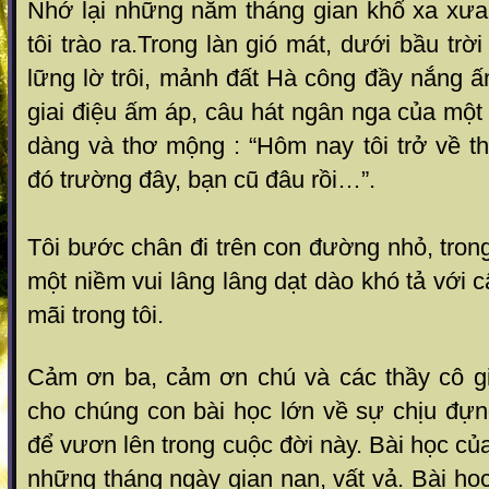
Nhớ lại những năm tháng gian khổ xa xưa
tôi trào ra.Trong làn gió mát, dưới bầu tr
lững lờ trôi, mảnh đất Hà công đầy nắng ấ
giai điệu ấm áp, câu hát ngân nga của một 
dàng và thơ mộng : “Hôm nay tôi trở về t
đó trường đây, bạn cũ đâu rồi…”.
Tôi bước chân đi trên con đường nhỏ, tron
một niềm vui lâng lâng dạt dào khó tả với 
mãi trong tôi.
Cảm ơn ba, cảm ơn chú và các thầy cô g
cho chúng con bài học lớn về sự chịu đựn
để vươn lên trong cuộc đời này. Bài học củ
những tháng ngày gian nan, vất vả. Bài học