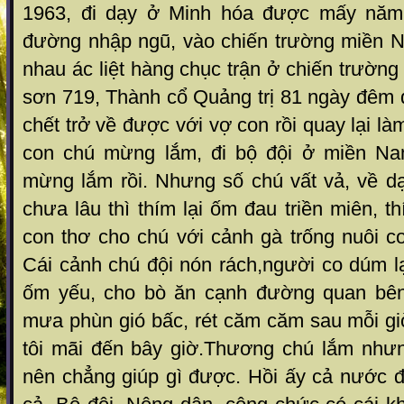
1963, đi dạy ở Minh hóa được mấy năm t
đường nhập ngũ, vào chiến trường miền 
nhau ác liệt hàng chục trận ở chiến trường
sơn 719, Thành cổ Quảng trị 81 ngày đêm 
chết trở về được với vợ con rồi quay lại l
con chú mừng lắm, đi bộ đội ở miền Nam
mừng lắm rồi. Nhưng số chú vất vả, về dạ
chưa lâu thì thím lại ốm đau triền miên, t
con thơ cho chú với cảnh gà trống nuôi c
Cái cảnh chú đội nón rách,người co dúm lại
ốm yếu, cho bò ăn cạnh đường quan bên 
mưa phùn gió bấc, rét căm căm sau mỗi gi
tôi mãi đến bây giờ.Thương chú lắm như
nên chẳng giúp gì được. Hồi ấy cả nước đ