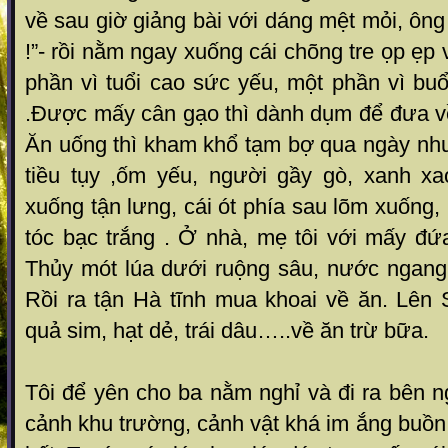
về sau giờ giảng bài với dáng mệt mỏi, ông
!”- rồi nằm ngay xuống cái chõng tre ọp ẹp 
phần vì tuổi cao sức yếu, một phần vì buổ
.Được mấy cân gạo thì dành dụm để đưa về
Ăn uống thì kham khổ tạm bợ qua ngày như
tiều tụy ,ốm yếu, người gầy gò, xanh xa
xuống tận lưng, cái ót phía sau lõm xuống,
tóc bạc trắng . Ở nhà, mẹ tôi với mấy đứ
Thủy mót lúa dưới ruộng sâu, nước ngang 
Rồi ra tận Hà tĩnh mua khoai về ăn. Lên 
quả sim, hạt dẻ, trái dâu…..về ăn trừ bữa.
Tôi để yên cho ba nằm nghỉ và đi ra bên 
cảnh khu trường, cảnh vật khá im ắng buồn 