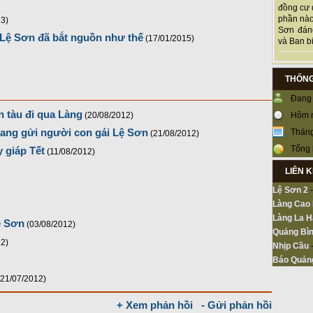
đồng cư 
phần nào
13)
Sơn đán
 Lệ Sơn đã bắt nguồn như thế
(17/01/2015)
và Ban bi
THỐNG
Đang 
n tàu đi qua Làng
Hôm 
(20/08/2012)
iang gửi người con gái Lệ Sơn
Tháng
(21/08/2012)
Tổng 
 giáp Tết
(11/08/2012)
LIÊN 
Lệ Sơn 2
Làng Cao
Làng La H
ệ Sơn
(03/08/2012)
Quảng Bìn
12)
Nhịp Cầu
Báo Quản
(21/07/2012)
+ Xem phản hồi
- Gửi phản hồi