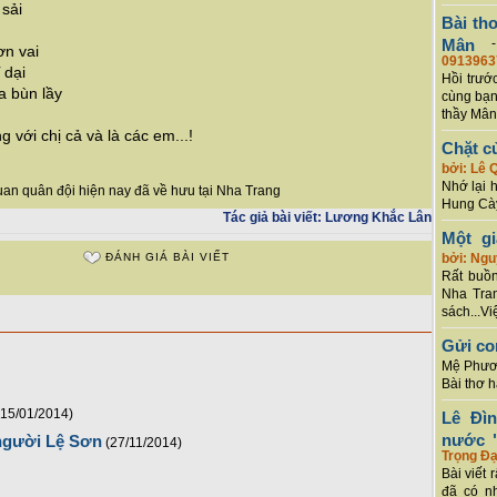
sải
Bài th
Mân
n vai
0913963
 dại
Hồi trướ
ra bùn lầy
cùng bạn
thầy Mân
với chị cả và là các em...!
Chặt c
bởi: Lê 
Nhớ lại 
uan quân đội hiện nay đã về hưu tại Nha Trang
Hung Cày
Tác giả bài viết:
Lương Khắc Lân
Một g
ĐÁNH GIÁ BÀI VIẾT
bởi: Ng
Rất buồn
Nha Tran
sách...Vi
Gửi co
Mệ Phươn
Bài thơ 
(15/01/2014)
Lê Đì
nước "
người Lệ Sơn
(27/11/2014)
Trọng Đạ
Bài viết 
đã có n