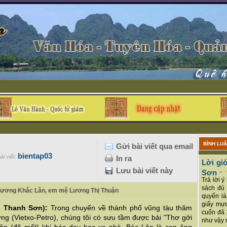
BÌNH LU
Gửi bài viết qua email
bientap03
ài viết:
In ra
Lời giớ
Lưu bài viết này
Sơn
-
Trả lời 
sách đủ 
áo Lương Khắc Lân, em mệ Lương Thị Thuận
quyển là
giấy mực
n Thanh Sơn):
Trong chuyến về thành phố vũng tàu thăm
cuốn đã 
g (Vietxo-Petro), chúng tôi có sưu tầm được bài "Thơ gởi
như vậy r