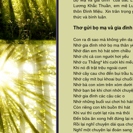
Bọ Mạ và gia đình" của bác L
Lương Khắc Thuần, em mệ Lư
thôn Đình Miệu. Xin trân trọng
thức và bình luận
.
Thơ gửi bọ mạ và gia đình
Con ra đi sao mà không yên dạ
Nhớ gia đình nhớ bọ mạ thân y
Nhớ đàn em hò hát sớm chiều
Nhớ chị cả con người hơi yếu
Nhớ cu Thắng* khi cười khi mế
Khi nó đi trật trệu ngoài cươi
Nhớ cây cau cho đến bụi trầu t
Nhớ cây mít bụi khoai bụi chuối
Nhớ bà con xóm trên xóm dưới
Nhớ bạn bè khi chơi nhởi chuyệ
Nhớ gia đình các cậu các o
Nhớ những buổi vui chơi hò hát
Còn riêng con khi buồn thì hát
Khi vui thì cười lạt rứa mà thôi
Đến bữa ăn xong hết đứng lại n
Rồi lại nghĩ chuyện dài qua ch
Nghĩ một chuyện lại đoán sang 