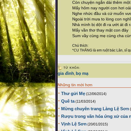
Còn chuyện ngắn dài thêm một 
Mấy hôm nay người con hơi oải
Nghe nhức đầu và cứ muốn vươ
Ngoài trời mưa to lòng con nghĩ
Nhà mình bị dột đi ra ướt át đi 
Mấy vần thơ thay mặt con đây
Sum vầy cùng mẹ cùng cha cùng 
Chú thích:
*CU THẮNG là em ruột bác Lân, sĩ q
TỪ KHÓA:
gia đình
bọ mạ
,
Những tin mới hơn
Thư gửi Mẹ
(12/06/2014)
Quê ta
(11/03/2014)
Mừng chuyên trang Làng Lệ Sơn
Rượu trong văn hóa ứng xử của 
Vịnh Lệ Sơn
(20/01/2015)