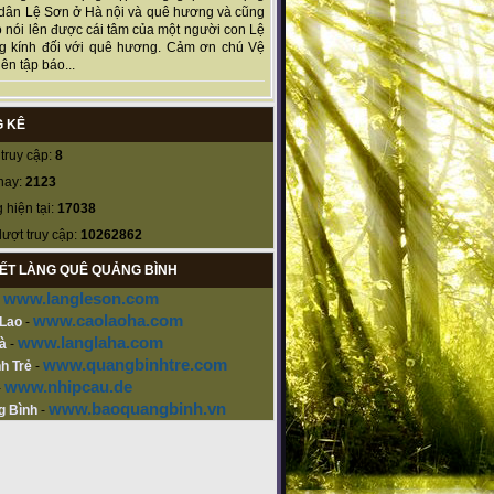
dân Lệ Sơn ở Hà nội và quê hương và cũng
 nói lên được cái tâm của một người con Lệ
g kính đối với quê hương. Cảm ơn chú Vệ
ên tập báo...
 KÊ
truy cập:
8
nay:
2123
 hiện tại:
17038
lượt truy cập:
10262862
KẾT LÀNG QUÊ QUẢNG BÌNH
www.langleson.com
-
www.caolaoha.com
 Lao
-
www.langlaha.com
à
-
www.quangbinhtre.com
h Trẻ
-
www.nhipcau.de
-
www.baoquangbinh.vn
g Bình
-