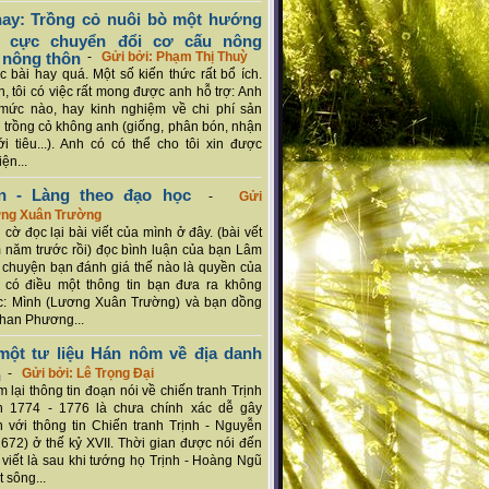
ay: Trồng cỏ nuôi bò một hướng
ch cực chuyển đổi cơ cấu nông
 nông thôn
-
Gửi bởi: Phạm Thị Thuỳ
 bài hay quá. Một số kiến thức rất bổ ích.
n, tôi có việc rất mong được anh hỗ trợ: Anh
mức nào, hay kinh nghiệm về chi phí sản
a trồng cỏ không anh (giống, phân bón, nhận
ới tiêu...). Anh có có thể cho tôi xin được
ện...
n - Làng theo đạo học
-
Gửi
ơng Xuân Trường
 cờ đọc lại bài viết của mình ở đây. (bài vết
 năm trước rồi) đọc bình luận của bạn Lâm
chuyện bạn đánh giá thế nào là quyền của
 có điều một thông tin bạn đưa ra không
c: Mình (Lương Xuân Trường) và bạn dồng
han Phương...
ột tư liệu Hán nôm về địa danh
n
-
Gửi bởi: Lê Trọng Đại
 lại thông tin đoạn nói về chiến tranh Trịnh
n 1774 - 1776 là chưa chính xác dễ gây
 với thông tin Chiến tranh Trịnh - Nguyễn
1672) ở thế kỷ XVII. Thời gian được nói đến
i viết là sau khi tướng họ Trịnh - Hoàng Ngũ
 sông...