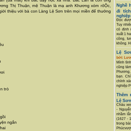
ân (đã mất) khi bác dạy học xa nhà. Bác Lân là con ông
Nghề h
ơng Thị Thuận, mệ Thuận là mạ anh Khương xóm rôỘc,
đi tí
 giới thiệu với bà con Làng Lệ Sơn trên mọi miền để thưởng
nghiệp
Đọc được
Tuy nhiê
có định 
xuất 1 h
công, tư
không. Hi
êu
Lệ Sơ
bởi: Lư
u
Mình tình
cũng tám
Phương, 
ươi
bạn. Chỉ
chính xá
nghiệp P
n trò
Thêm m
Lệ Sơ
Cháu xem
- Nguyễ
nhầm lẫn
gồi
(1627 - 
uyện ngắn
trong bà
hai
Phúcvượt