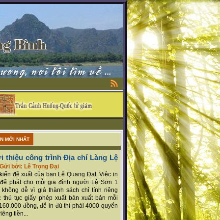
ẬN MỚI NHẤT
i thiệu công trình Địa chí Làng Lệ
Gửi bởi: Lê Trọng Đại
ý kiến đề xuất của bạn Lê Quang Đạt. Việc in
để phát cho mỗi gia đình người Lệ Sơn 1
 không dễ vì giá thành sách chỉ tính riêng
 thủ tục giấy phép xuất bản xuất bản mỗi
160.000 đồng, để in đủ thì phải 4000 quyển
iêng tiền...