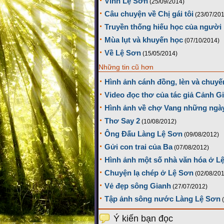
Vình Lệ Sơn
(25/09/2014)
Câu chuyện về Chị gái tôi
(23/07/20
Truyền thống hiếu học của người
Mùa lụt và khuyến học
(07/10/2014)
Về Lệ Sơn
(15/05/2014)
Những tin cũ hơn
Hình ảnh cánh đồng, lèn và chuyế
Video đọc thơ của tác giả Cảnh G
Hình ảnh về chợ Vang những ngày
Thơ Say 2
(10/08/2012)
Ông Đấu Làng Lệ Sơn
(09/08/2012)
Gửi con trai của Ba
(07/08/2012)
Hình ảnh một số nhà văn hóa ở L
Chuyện lạ chép ở Lệ Sơn
(02/08/20
Vẻ đẹp sông Gianh
(27/07/2012)
Tập ảnh sông nước Làng Lệ Sơn
Ý kiến bạn đọc