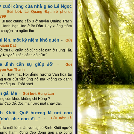
ơ cuối cùng của nhà giáo Lê Ngọc
-
Gửi bởi: Lê Quang Đạt, số phone:
799
c đi học chung cấp 3 ở huyện Quảng Trạch
 Hạnh, bạn Hào ở Ba Đồn. Hay xuống thăm
 chuyện trò ngâm thơ
ủi lèn, một kỷ niệm khó quên
-
Gửi
Quang Đạt
hồi xưa đi chăn bò cùng các bạn ở Hung Tắt,
. Nay đâu còn cảnh đó nữa?
ia đình cần sự giúp đỡ
-
Gửi
uyen Van Thanh
 vì Thay mặt Hội đồng hương Văn hoá tại
g trích gửi tiền ủng hộ mà không có danh
ệc đã qua...Thôi nhé!
n gái Mẹ
-
Gửi bởi: Hung Lan
g còn khỏe không chi Hồng ?
hay đáo để, đọc mà nước mắt chảy dài.
nh Khôi; Quê hương là nơi con
chở che con đi..."
-
Gửi bởi: Lê
i
rất là một lời tri ân với cụ Lê Đình Khôi người
hững hành động đẹp đóng góp cho cộng