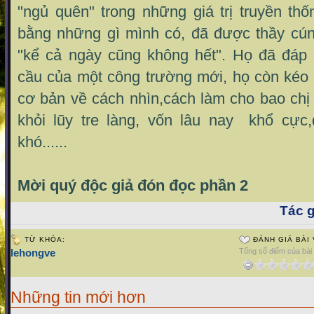
"ngủ quên" trong những giá trị truyền thố
bằng những gì mình có, đã được thầy cún
"kể cả ngày cũng không hết". Họ đã đáp
cầu của một công trường mới, họ còn kéo 
cơ bản về cách nhìn,cách làm cho bao chị
khỏi lũy tre làng, vốn lâu nay khổ cực
khó......
Mời quý độc giả đón đọc phần 2
Tác g
TỪ KHÓA:
ĐÁNH GIÁ BÀI 
lehongve
Tổng số điểm của bài v
Những tin mới hơn