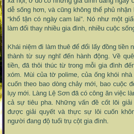
xã hội, ở đó có những gia đình đang ngày 
dễ sống hơn, và cũng không thể phủ nhận 
“khổ tận có ngày cam lai”. Nó như một gi
làm đổi thay nhiều gia đình, nhiều cuộc sốn
Khái niệm đi làm thuê để đổi lấy đồng tiền 
thành từ suy nghĩ đến hành động. Về quê
tiền, đã thôi thúc từ trong mỗi gia đình đ
xóm. Mùi của tờ polime, của ống khói nhà
cuốn theo bao dòng chảy mới, bao cuộc đ
lụy mới. Làng Lệ Sơn đã có công ăn việc là
cả sự tiêu pha. Những vấn đề cốt lõi giả
được giải quyết và thực sự lôi cuốn khôn
người đang độ tuổi trụ cột gia đình.