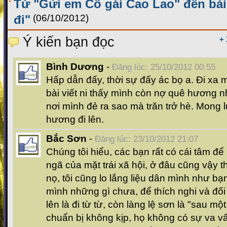
Từ "Gửi em Cô gái Cao Lao" đến bài
đi"
(06/10/2012)
Ý kiến bạn đọc
+
Bình Dương
-
Đăng lúc: 25/10/2012 00:55
Hấp dẫn đấy, thời sự đấy ác bọ a. Đi x
bài viết ni thấy mình còn nợ quê hương 
nơi mình đẻ ra sao mà trăn trở hè. Mong
hương đi lên.
Bắc Sơn
-
Đăng lúc: 23/10/2012 21:07
Chúng tôi hiểu, các bạn rất có cái tâm để
ngã của mặt trái xã hội, ở đâu cũng vậy t
nọ, tôi cũng lo lắng liệu dân mình như bạ
mình những gì chưa, để thích nghi và đối 
lên là đi từ từ, còn làng lệ sơn là "sau m
chuẩn bị không kịp, họ không có sự va v