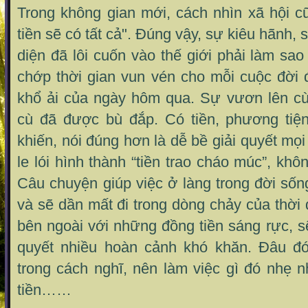
Trong không gian mới, cách nhìn xã hội c
tiền sẽ có tất cả". Đúng vậy, sự kiêu hãnh, 
diện đã lôi cuốn vào thế giới phải làm sao
chớp thời gian vun vén cho mỗi cuộc đời 
khổ ải của ngày hôm qua. Sự vươn lên cù
cù đã được bù đắp. Có tiền, phương tiện
khiến, nói đúng hơn là dễ bề giải quyết mọi 
le lói hình thành “tiền trao cháo múc”, khô
Câu chuyện giúp việc ở làng trong đời sống
và sẽ dần mất đi trong dòng chảy của thời 
bên ngoài với những đồng tiền sáng rực, sẽ
quyết nhiều hoàn cảnh khó khăn. Đâu đó
trong cách nghĩ, nên làm việc gì đó nhẹ 
tiền……