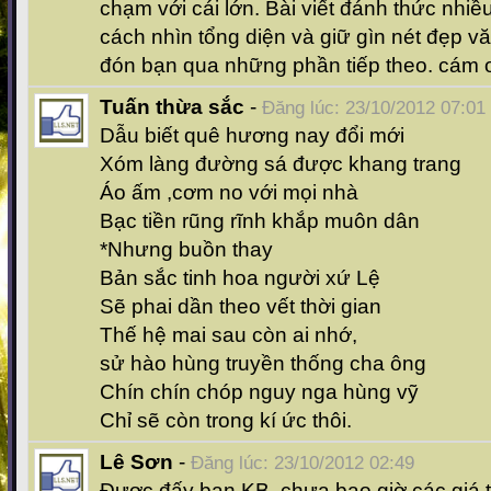
chạm với cái lớn. Bài viết đánh thức nhiều
cách nhìn tổng diện và giữ gìn nét đẹp v
đón bạn qua những phần tiếp theo. cám 
Tuấn thừa sắc
-
Đăng lúc: 23/10/2012 07:01
Dẫu biết quê hương nay đổi mới
Xóm làng đường sá được khang trang
Áo ấm ,cơm no với mọi nhà
Bạc tiền rũng rĩnh khắp muôn dân
*Nhưng buồn thay
Bản sắc tinh hoa người xứ Lệ
Sẽ phai dần theo vết thời gian
Thế hệ mai sau còn ai nhớ,
sử hào hùng truyền thống cha ông
Chín chín chóp nguy nga hùng vỹ
Chỉ sẽ còn trong kí ức thôi.
Lê Sơn
-
Đăng lúc: 23/10/2012 02:49
Được đấy bạn KB, chưa bao giờ các giá trị