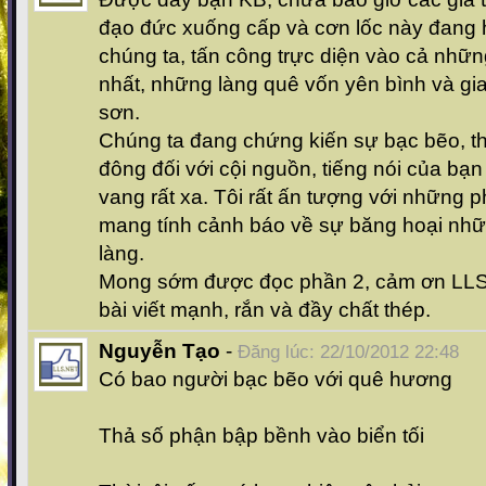
đạo đức xuống cấp và cơn lốc này đang h
chúng ta, tấn công trực diện vào cả nhữ
nhất, những làng quê vốn yên bình và gia
sơn.
Chúng ta đang chứng kiến sự bạc bẽo, t
đông đối với cội nguồn, tiếng nói của bạ
vang rất xa. Tôi rất ấn tượng với những 
mang tính cảnh báo về sự băng hoại những
làng.
Mong sớm được đọc phần 2, cảm ơn LL
bài viết mạnh, rắn và đầy chất thép.
Nguyễn Tạo
-
Đăng lúc: 22/10/2012 22:48
Có bao người bạc bẽo với quê hương
Thả số phận bập bềnh vào biển tối