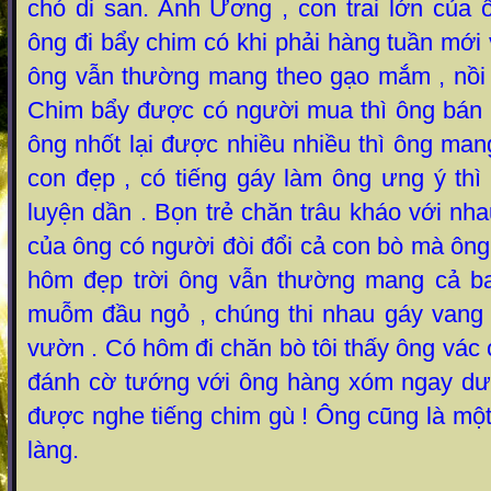
chó di san. Anh Ương , con trai lớn của 
ông đi bẩy chim có khi phải hàng tuần mới 
ông vẫn thường mang theo gạo mắm , nồi n
Chim bẩy được có người mua thì ông bán ,
ông nhốt lại được nhiều nhiều thì ông ma
con đẹp , có tiếng gáy làm ông ưng ý thì 
luyện dần . Bọn trẻ chăn trâu kháo với n
của ông có người đòi đổi cả con bò mà ôn
hôm đẹp trời ông vẫn thường mang cả ba
muỗm đầu ngỏ , chúng thi nhau gáy vang 
vườn . Có hôm đi chăn bò tôi thấy ông vác 
đánh cờ tướng với ông hàng xóm ngay dư
được nghe tiếng chim gù ! Ông cũng là mộ
làng.