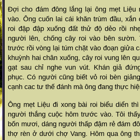
Đợi cho đám đông lắng lại ông mẹt Liệu
vào. Ông cuốn lai cái khăn trùm đầu, xắn
roi đập đập xuống đất thử độ dẻo rồi n
người lên, chống cây roi vào bên sườn. 
trước rồi vòng lại túm chặt vào đoạn giửa 
khuỳnh hai chân xuống, cây roi vung lên q
gạt sau chỉ nghe vun vút. Khán giả đứn
phục. Có người cũng biết vỏ roi bèn giản
cạnh cac tư thế đánh mà ông đang thực hiệ
Ông mẹt Liệu đi xong bài roi biểu diển thì
người thắng cuộc hôm trước vào. Tôi thấy
bốn mươi, dáng người thấp đậm rẻ đám đôn
thợ rèn ở dưới chợ Vang. Hôm qua ông th