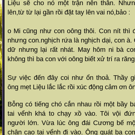
Liệu sẽ cho nó một trận nên thân. Như
lên,từ từ lại gần rồi đặt tay lên vai nó,bảo :
o Mi cũng như con oông thôi. Con nít thì
nhưng con.nghịch rứa là nghịch dại, con à.
dữ nhưng lại rất nhát. May hôm ni bà c
không thì ba con với oông biết xử trí ra răng
Sự việc đến đây coi như ổn thoả. Thầy gi
ông mẹt Liệu lắc lắc rồi xúc động cảm ơn ô
Bỗng có tiếng chó cắn nhau rồi một bầy b
tai vểnh khá to chạy xồ vào. Tôi vội đ
người lớn. Vừa lúc ông đái Cương bế mộ
chân cao tai vểnh đi vào. Ông quát ba co