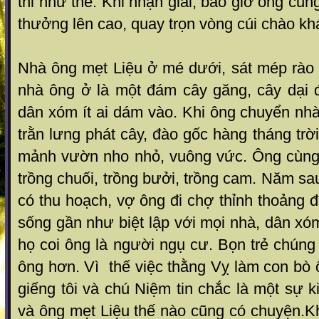
thi như thế. Khi nhận giải, bao giờ ông cũ
thưởng lên cao, quay trọn vòng cúi chào khá
Nhà ông mẹt Liệu ở mé dưới, sát mép rào
nhà ông ở là một đám cây găng, cây dại
dân xóm ít ai dám vào. Khi ông chuyển nh
trằn lưng phát cây, đào gốc hàng tháng trờ
mảnh vườn nho nhỏ, vuông vức. Ông cùng 
trồng chuối, trồng bưởi, trồng cam. Năm 
có thu hoạch, vợ ông đi chợ thỉnh thoảng 
sống gần như biệt lập với mọi nhà, dân xóm
họ coi ông là người ngụ cư. Bọn trẻ chúng 
ông hơn. Vì thế việc thằng Vỵ làm con bò
giếng tôi và chú Niệm tin chắc là một sự ki
và ông mẹt Liệu thế nào cũng có chuyện.K