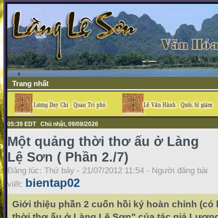
Trang nhất
05:39 EDT Chủ nhật, 09/08/2026
Một quảng thời thơ ấu ở Làng
Lệ Sơn ( Phần 2./7)
Đăng lúc: Thứ bảy - 21/07/2012 11:54 - Người đăng bài
bientap02
viết:
Giới thiệu phần 2 cuốn hồi ký hoàn chỉnh (có
thời thơ ấu ở Làng Lệ Sơn" của tác giả Lươn