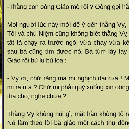
-Thằng con oông Giáo mô rồi ? Oông gọi hắn
Mọi người lúc này mới để ý đến thằng Vỵ,
Tôi và chú Niệm cũng không biết thằng Vỵ 
tất tả chạy ra trước ngỏ, vừa chạy vừa k
sau bà cũng tìm được nó. Bà túm lấy tay
Giáo rồi bù lu bù loa :
- Vỵ ơi, chứ răng mà mi nghịch dại rứa ! M
mi ra ri à ? Chừ mi phải quỳ xuống xin oôn
tha cho, nghe chưa ?
Thằng Vỵ không nói gì, mặt hắn không tỏ r
Nó làm theo lời bà giáo một cách thụ độn