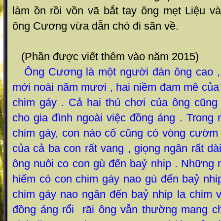
làm ồn rồi vồn vã bắt tay ông mẹt Liệu và
ông Cương vừa dẫn chó đi săn về.
(Phần được viết thêm vào năm 2015)
Ông Cương là một người đàn ông cao , g
mới noài năm mươi , hai niềm đam mê của 
chim gáy . Cả hai thú chơi của ông cũng
cho gia đình ngoài việc đồng áng . Trong
chim gáy, con nào cổ cũng có vòng cườm l
của cả ba con rất vang , giọng ngân rất dà
ông nuôi co con gù đến baỷ nhip . Những 
hiếm có con chim gáy nao gù đến baỷ nhi
chim gáy nao ngân đến baỷ nhip la chim v
đồng áng rổi rãi ông vẫn thường mang c