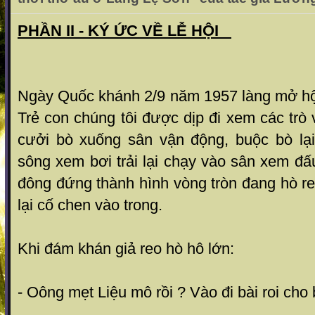
PHẦN II - KÝ ỨC VỀ LỄ HỘI
Ngày Quốc khánh 2/9 năm 1957 làng mở hội
Trẻ con chúng tôi được dịp đi xem các trò 
cưởi bò xuống sân vận động, buộc bò lại
sông xem bơi trải lại chạy vào sân xem đ
đông đứng thành hình vòng tròn đang hò reo
lại cố chen vào trong.
Khi đám khán giả reo hò hô lớn:
- Oông mẹt Liệu mô rồi ? Vào đi bài roi cho 