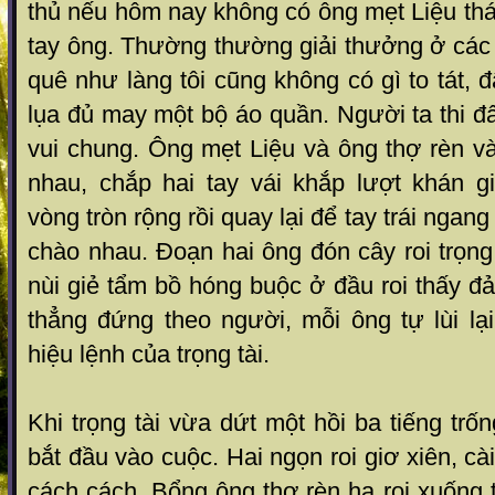
thủ nếu hôm nay không có ông mẹt Liệu thác
tay ông. Thường thường giải thưởng ở các 
quê như làng tôi cũng không có gì to tát, 
lụa đủ may một bộ áo quần. Người ta thi đ
vui chung. Ông mẹt Liệu và ông thợ rèn v
nhau, chắp hai tay vái khắp lượt khán 
vòng tròn rộng rồi quay lại để tay trái ngan
chào nhau. Đoạn hai ông đón cây roi trọng
nùi giẻ tẩm bồ hóng buộc ở đầu roi thấy đ
thẳng đứng theo người, mỗi ông tự lùi l
hiệu lệnh của trọng tài.
Khi trọng tài vừa dứt một hồi ba tiếng trốn
bắt đầu vào cuộc. Hai ngọn roi giơ xiên, c
cách cách. Bổng ông thợ rèn hạ roi xuống