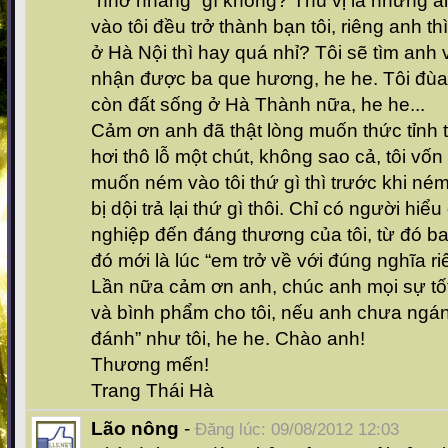
“nhỡ nhàng” gì không? Thú vị là những a
vào tôi đều trở thành bạn tôi, riêng anh t
ở Hà Nội thì hay quá nhỉ? Tôi sẽ tìm anh
nhận được ba que hương, he he. Tôi đùa th
còn đất sống ở Hà Thành nữa, he he...
Cảm ơn anh đã thật lòng muốn thức tỉnh 
hơi thô lỗ một chút, không sao cả, tôi vốn
muốn ném vào tôi thứ gì thì trước khi né
bị dội trả lại thứ gì thôi. Chỉ có người hiể
nghiệp đến đáng thương của tôi, từ đó bao
đó mới là lúc “em trở về với đúng nghĩa 
Lần nữa cảm ơn anh, chúc anh mọi sự tốt
và bình phẩm cho tôi, nếu anh chưa ngá
đánh” như tôi, he he. Chào anh!
Thương mến!
Trang Thái Hà
Lão nông
-
Đăng lúc: 09/08/2012 12:03