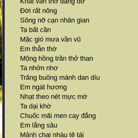
Khất vần thơ dang dở
Đời rất nông
Sông nỡ cạn nhân gian
Ta bất cần
Mặc gió mưa vần vũ
Em thẫn thờ
Mộng hồng trần thở than
Ta nhởn nhơ
Trăng buông mành dan díu
Em ngát hương
Nhạt theo nét mực mờ
Ta dại khờ
Chuốc mãi men cay đắng
Em lắng sâu
Mảnh chai nhàu tê tái