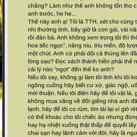
chăng? Làm như thế anh không tổn thọ chứ
anh trước, he he...
Thế này anh ạ! Tôi là TTH, xét cho cùng 
nhi thường tình, bây giờ là con gái, vài 
rồi đàn bà. Anh không xem trọng tôi thì t
hoa tiếc ngọc”, nâng niu, trìu mến, độ lượn
một chút. Anh cứ phải dội cả thùng lên đầ
lòng sao? Đọc sách thánh hiền phải thế
cái lý nào “ngọt” đến thế ko anh?
Nếu tôi say, không gì làm tôi tỉnh khi tôi 
ngông cuồng hãy biết cư xử, giác ngộ, uốn
mới thuận. Nếu tôi điên hãy để tôi vặt lá, g
không mua xăng về đốt giếng nhà anh đâ
lạnh, hãy để tôi co rúm, tím tái lại vì gió r
có thể khoác cho tôi chiếc áo nhưng đừ
hay hạ nhiệt xuống thật thấp để quyết lấy
chai sạn hay lãnh cảm với đời, hãy là ngư