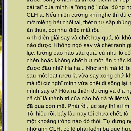
cái tai” của mình là “ông nội” của “đứng
CLH ạ. Nếu miễn cưỡng khi nghe thì dù 
mở miệng hét chói tai, thét như sắp thủng
ăn thua, coi như điếc mất rồi.
Anh diễn giải say và chết hay quá, tôi kh
nào được. Không ngờ say và chết ranh gi
lạc, tường cao hào sâu quá, cứ như lô cố
chén hoặc không chết hụt một lần chắc k
được đâu nhỉ? Ha ha... Nhờ anh mà tôi biết
sau một loạt rượu là vừa say xong chứ k
mà tôi cứ nghĩ mình vừa chết đi sống lại, 
mình say à? Hóa ra thiên đường và địa ngụ
cả chỉ là thành trì của não bộ đã tê liệt v
đã qua cơn mê. Phải rồi, lúc say thì ai lị
Tôi hiểu rồi, bấy lâu nay tôi chưa chết, tôi
một khoảng trống nào đó thôi. Tự dưng n
nhờ anh CLH, có lẽ phải kiếm ba que hư