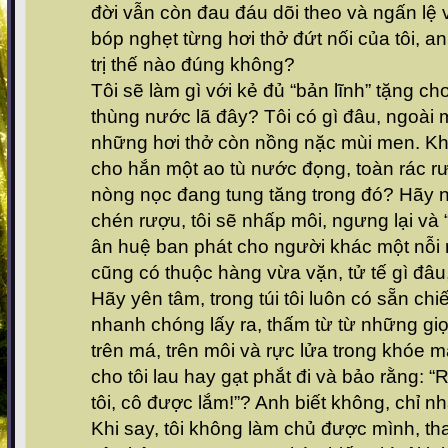
đời vẫn còn đau đáu dõi theo và ngấn lệ 
bóp nghẹt từng hơi thở đứt nối của tôi, a
trị thế nào đúng không?
Tôi sẽ làm gì với kẻ đủ “bản lĩnh” tặng ch
thùng nước lã đây? Tôi có gì đâu, ngoài
những hơi thở còn nồng nặc mùi men. Khôn
cho hắn một ao tù nước đọng, toàn rác r
nòng nọc đang tung tăng trong đó? Hãy nh
chén rượu, tôi sẽ nhấp môi, ngưng lại và
ân huệ ban phát cho người khác một nỗi 
cũng có thuộc hàng vừa vặn, tử tế gì đâu
Hãy yên tâm, trong túi tôi luôn có sẵn chi
nhanh chóng lấy ra, thấm từ từ những gi
trên má, trên môi và rực lửa trong khóe 
cho tôi lau hay gạt phắt đi và bảo rằng: 
tôi, cô được lắm!”? Anh biết không, chỉ nhấ
Khi say, tôi không làm chủ được mình, tha