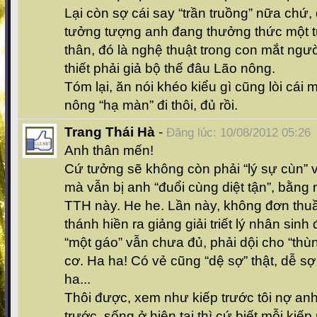
Lại còn sợ cái say “trần truồng” nữa chứ
tưởng tượng anh đang thưởng thức một t
thân, đó là nghệ thuật trong con mắt ngư
thiết phải giả bộ thế đâu Lão nông.
Tóm lại, ăn nói khéo kiểu gì cũng lòi cái 
nông “hạ màn” đi thôi, đủ rồi.
Trang Thái Hà
-
Đăng lúc: 10/08/2012 05:26
Anh thân mến!
Cứ tưởng sẽ không còn phải “lý sự cùn” 
mà vẫn bị anh “đuổi cùng diệt tận”, bằng 
TTH này. He he. Lần này, không đơn thuầ
thánh hiền ra giảng giải triết lý nhân sinh
“một gáo” vẫn chưa đủ, phải dội cho “thù
cơ. Ha ha! Có vẻ cũng “dệ sợ” thật, dễ sợ 
ha...
Thôi được, xem như kiếp trước tôi nợ anh
trước, sống ở hiện tại thì cứ biết mỗi kiế