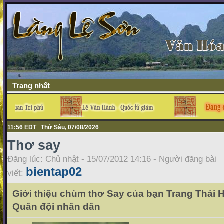
Trang nhất
11:56 EDT Thứ Sáu, 07/08/2026
Thơ say
Đăng lúc: Chủ nhật - 15/07/2012 14:16 - Người đăng bài
bientap02
viết:
Giới thiệu chùm thơ Say của bạn Trang Thái 
Quân đội nhân dân