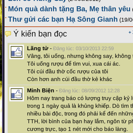
Món quà dành tặng Ba, Mẹ thân yêu
Thư gửi các bạn Hạ Sông Gianh
(19/0
Ý kiến bạn đọc
+
Lãng tử
-
Đăng lúc: 03/10/2013 22:59
Vâng, tôi uống, nhưng không say, không t
Tôi uống rượu để tìm vui, xua cái ác.
Tôi cúi đầu thờ cốc rượu của tôi
Còn hơn anh cúi đầu thờ kẻ khác
Minh Biện
-
Đăng lúc: 08/09/2012 12:28
Hôm nay trang báo có lượng truy cập kỷ 
trong 1 ngày quả là khủng khiếp. Dò tìm t
nhiều bài độc, trong đó phải kể đến nhữn
TTH, lời bình của bạn hay lắm, ngôn từ 
cương trực, tạo 1 nét mới cho báo làng.