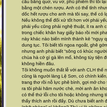
câu bâng quơ, vu vơ, phù phiếm thì tôi lạ
bằng một chén rượu. Anh có thể tỉnh nhưng
dốc hết rượu cho anh mà tôi say, thế có 
Nếu không thể đối xử tốt hơn với phái y
phái yếu cũng phải nghệ thuật, ít ra anh 
trong chiếc khăn hay giấy báo rồi mới p
này khác nào biến mình thành kẻ “ngụy q
dung tục. Tôi biết tôi ngoa ngoắt, ghê gớ
nhưng anh phải biết “sông có khúc người c
chùa hà cớ gì gà lên mổ, không tùy tiện 
không hiền đâu.
Tôi không muốn thất lễ với anh CLH thế n
cũng là người làng Lệ Sơn, có chính kiến
trang thơ rồi nỗ lực phê bình, gợi mở cho t
ra tôi phải hãm nước chè, mời anh ăn kho
có thể thứ lỗi cho tôi hoặc không nhưng tôi
thấy thích anh rồi đấy. Dù chưa biết anh đ