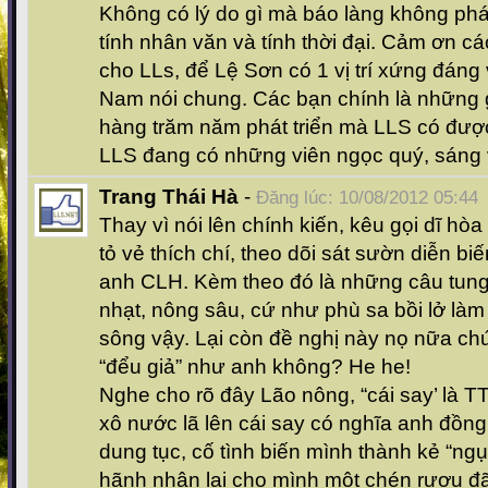
Không có lý do gì mà báo làng không phát
tính nhân văn và tính thời đại. Cảm ơn cá
cho LLs, để Lệ Sơn có 1 vị trí xứng đáng 
Nam nói chung. Các bạn chính là những g
hàng trăm năm phát triển mà LLS có được
LLS đang có những viên ngọc quý, sáng v
Trang Thái Hà
-
Đăng lúc: 10/08/2012 05:44
Thay vì nói lên chính kiến, kêu gọi dĩ hòa 
tỏ vẻ thích chí, theo dõi sát sườn diễn b
anh CLH. Kèm theo đó là những câu tung 
nhạt, nông sâu, cứ như phù sa bồi lở là
sông vậy. Lại còn đề nghị này nọ nữa ch
“đểu giả” như anh không? He he!
Nghe cho rõ đây Lão nông, “cái say’ là T
xô nước lã lên cái say có nghĩa anh đồng 
dung tục, cố tình biến mình thành kẻ “ngụ
hãnh nhận lại cho mình một chén rượu đã 