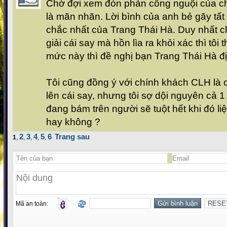
Chờ đợi xem đòn phản công nguội của c
là mãn nhãn. Lời bình của anh bẻ gãy tấ
chắc nhất của Trang Thái Hà. Duy nhất c
giải cái say mà hồn lìa ra khỏi xác thì tôi
mức này thì đề nghị bạn Trang Thái Hà đị
Tôi cũng đồng ý với chính khách CLH là c
lên cái say, nhưng tôi sợ dội nguyên cả 1 
đang bám trên người sẽ tuột hết khi đó liệ
hay không ?
2
3
4
5
6
Trang sau
1
,
,
,
,
,
Mã an toàn: