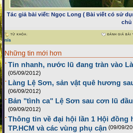
Tác giả bài viết:
Ngọc Long ( Bài viết có sử dụ
chủ
TỪ KHÓA:
ĐÁNH GIÁ BÀI 
n/a
Những tin mới hơn
Tin nhanh, nước lũ đang tràn vào L
(05/09/2012)
Làng Lệ Sơn, sản vật quê hương sa
(06/09/2012)
Bản "tình ca" Lệ Sơn sau cơn lũ đầ
(09/09/2012)
Thông tin về đại hội lần 1 Hội đồng
TP.HCM và các vùng phụ cận
(09/09/20