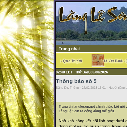
Trang nhất
02:48 EDT Thứ Bảy, 08/08/2026
Thông báo số 5
Đăng lúc: Thứ tư - 27/02/2013 13:01 - Người đăng b
Trang tin langleson.net chính thức kết nố
Làng Lệ Sơn ra cộng đồng thế giới.
Nhờ khả năng kết nối linh hoạt dưới
đóng một vai trò quan trọng, trong v