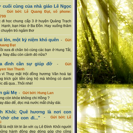
ơ cuối cùng của nhà giáo Lê Ngọc
-
Gửi bởi: Lê Quang Đạt, số phone:
799
c đi học chung cấp 3 ở huyện Quảng Trạch
 Hạnh, bạn Hào ở Ba Đồn. Hay xuống thăm
 chuyện trò ngâm thơ
ủi lèn, một kỷ niệm khó quên
-
Gửi
Quang Đạt
hồi xưa đi chăn bò cùng các bạn ở Hung Tắt,
. Nay đâu còn cảnh đó nữa?
ia đình cần sự giúp đỡ
-
Gửi
uyen Van Thanh
 vì Thay mặt Hội đồng hương Văn hoá tại
g trích gửi tiền ủng hộ mà không có danh
ệc đã qua...Thôi nhé!
n gái Mẹ
-
Gửi bởi: Hung Lan
g còn khỏe không chi Hồng ?
hay đáo để, đọc mà nước mắt chảy dài.
nh Khôi; Quê hương là nơi con
chở che con đi..."
-
Gửi bởi: Lê
i
rất là một lời tri ân với cụ Lê Đình Khôi người
hững hành động đẹp đóng góp cho cộng