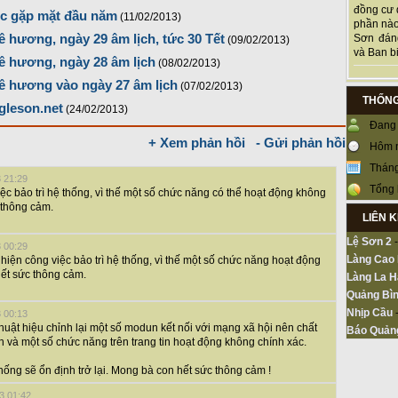
đồng cư 
ức gặp mặt đầu năm
(11/02/2013)
phần nào
 hương, ngày 29 âm lịch, tức 30 Tết
Sơn đán
(09/02/2013)
và Ban bi
ê hương, ngày 28 âm lịch
(08/02/2013)
ê hương vào ngày 27 âm lịch
(07/02/2013)
THỐNG
gleson.net
(24/02/2013)
Đang 
+ Xem phản hồi
- Gửi phản hồi
Hôm 
Tháng
3 21:29
Tổng 
iệc bảo trì hệ thống, vì thế một số chức năng có thể hoạt động không
 thông cảm.
LIÊN 
Lệ Sơn 2
3 00:29
Làng Cao
 hiện công việc bảo trì hệ thống, vì thế một số chức năng hoạt động
ết sức thông cảm.
Làng La H
Quảng Bìn
Nhịp Cầu
3 00:13
huật hiệu chỉnh lại một số modun kết nối với mạng xã hội nên chất
Báo Quản
h và một số chức năng trên trang tin hoạt động không chính xác.
hống sẽ ổn định trở lại. Mong bà con hết sức thông cảm !
3 01:42