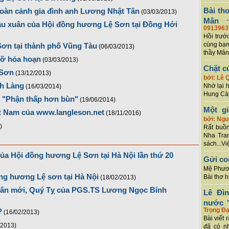
Bài th
hoàn cảnh gia đình anh Lương Nhật Tân
(03/03/2013)
Mân
đầu xuân của Hội đồng hương Lệ Sơn tại Đồng Hới
0913963
Hồi trướ
cùng bạn
Sơn tại thành phố Vũng Tàu
(06/03/2013)
thầy Mân
đỡ hỏa hoạn
(03/03/2013)
Chặt c
 Sơn
(13/12/2013)
bởi: Lê 
nh Làng
Nhớ lại 
(16/03/2014)
Hung Cày
t "Phận thấp hơn bùn"
(19/06/2014)
Một g
t Nam của www.langleson.net
(18/11/2016)
bởi: Ng
)
Rất buồn
Nha Tran
sách...Vi
ủa Hội đồng hương Lệ Sơn tại Hà Nội lần thứ 20
Gửi co
Mệ Phươn
ng hương Lệ sơn tại Hà Nội
Bài thơ 
(18/02/2013)
xuân mới, Quý Tỵ của PGS.TS Lương Ngọc Bính
Lê Đì
nước "
Trọng Đạ
?
(16/02/2013)
Bài viết 
/2013)
đã có n