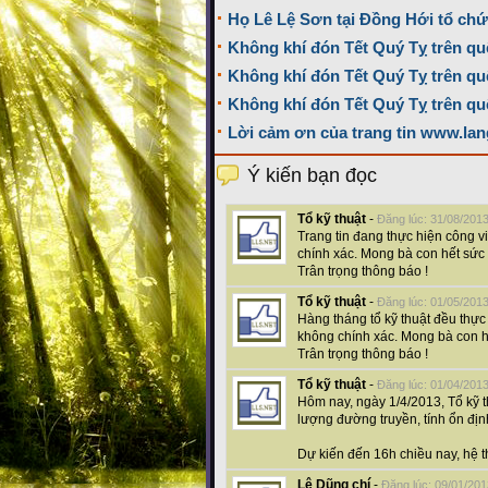
Họ Lê Lệ Sơn tại Đồng Hới tổ ch
Không khí đón Tết Quý Tỵ trên quê
Không khí đón Tết Quý Tỵ trên qu
Không khí đón Tết Quý Tỵ trên qu
Lời cảm ơn của trang tin www.lan
Ý kiến bạn đọc
Tổ kỹ thuật
-
Đăng lúc: 31/08/201
Trang tin đang thực hiện công v
chính xác. Mong bà con hết sức
Trân trọng thông báo !
Tổ kỹ thuật
-
Đăng lúc: 01/05/201
Hàng tháng tổ kỹ thuật đều thực
không chính xác. Mong bà con h
Trân trọng thông báo !
Tổ kỹ thuật
-
Đăng lúc: 01/04/201
Hôm nay, ngày 1/4/2013, Tổ kỹ t
lượng đường truyền, tính ổn địn
Dự kiến đến 16h chiều nay, hệ t
Lê Dũng chí
-
Đăng lúc: 09/01/201