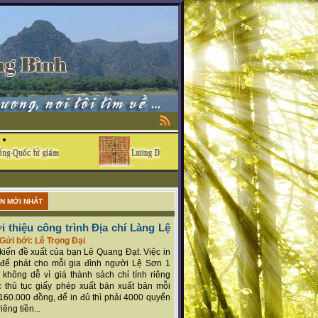
ẬN MỚI NHẤT
i thiệu công trình Địa chí Làng Lệ
Gửi bởi: Lê Trọng Đại
ý kiến đề xuất của bạn Lê Quang Đạt. Việc in
để phát cho mỗi gia đình người Lệ Sơn 1
 không dễ vì giá thành sách chỉ tính riêng
 thủ tục giấy phép xuất bản xuất bản mỗi
160.000 đồng, để in đủ thì phải 4000 quyển
iêng tiền...