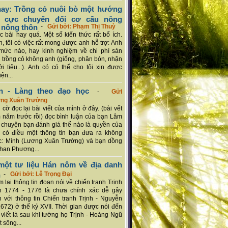
ay: Trồng cỏ nuôi bò một hướng
ch cực chuyển đổi cơ cấu nông
 nông thôn
-
Gửi bởi: Phạm Thị Thuỳ
 bài hay quá. Một số kiến thức rất bổ ích.
n, tôi có việc rất mong được anh hỗ trợ: Anh
mức nào, hay kinh nghiệm về chi phí sản
a trồng cỏ không anh (giống, phân bón, nhận
ới tiêu...). Anh có có thể cho tôi xin được
ện...
n - Làng theo đạo học
-
Gửi
ơng Xuân Trường
 cờ đọc lại bài viết của mình ở đây. (bài vết
 năm trước rồi) đọc bình luận của bạn Lâm
chuyện bạn đánh giá thế nào là quyền của
 có điều một thông tin bạn đưa ra không
c: Mình (Lương Xuân Trường) và bạn dồng
han Phương...
ột tư liệu Hán nôm về địa danh
n
-
Gửi bởi: Lê Trọng Đại
 lại thông tin đoạn nói về chiến tranh Trịnh
n 1774 - 1776 là chưa chính xác dễ gây
 với thông tin Chiến tranh Trịnh - Nguyễn
1672) ở thế kỷ XVII. Thời gian được nói đến
i viết là sau khi tướng họ Trịnh - Hoàng Ngũ
 sông...