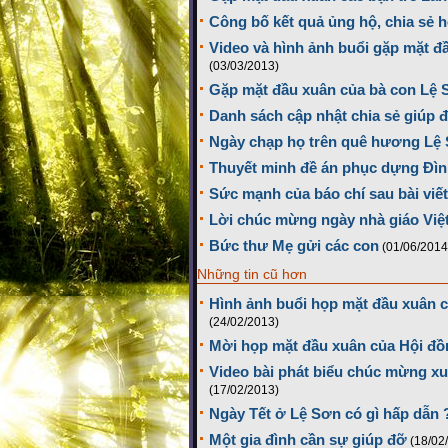
Công bố kết quả ủng hộ, chia sẻ 
Video và hình ảnh buổi gặp mặt 
(03/03/2013)
Gặp mặt đầu xuân của bà con Lệ 
Danh sách cập nhật chia sẻ giúp 
Ngày chạp họ trên quê hương Lệ
Thuyết minh đề án phục dựng Đì
Sức mạnh của báo chí sau bài viế
Lời chúc mừng ngày nhà giáo Việ
Bức thư Mẹ gửi các con
(01/06/2014
Những tin cũ hơn
Hình ảnh buổi họp mặt đầu xuân c
(24/02/2013)
Mời họp mặt đầu xuân của Hội đồ
Video bài phát biểu chúc mừng 
(17/02/2013)
Ngày Tết ở Lệ Sơn có gì hấp dẫn 
Một gia đình cần sự giúp đỡ
(18/02