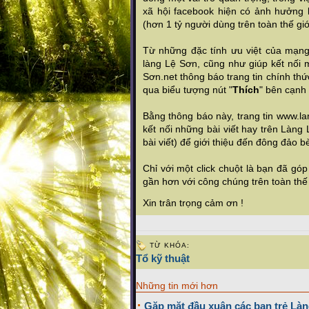
xã hội facebook hiện có ảnh hưởng 
(hơn 1 tỷ người dùng trên toàn thế giới)
Từ những đặc tính ưu việt của mạng
làng Lệ Sơn, cũng như giúp kết nối
Sơn.net thông báo trang tin chính thứ
qua biểu tượng nút "
Thích
" bên cạnh 
Bằng thông báo này, trang tin www.lan
kết nối những bài viết hay trên Làn
bài viết) để giới thiệu đến đông đảo
Chỉ với một click chuột là bạn đã g
gần hơn với công chúng trên toàn thế 
Xin trân trọng cảm ơn !
TỪ KHÓA:
Tổ kỹ thuật
Những tin mới hơn
Gặp mặt đầu xuân các bạn trẻ Làn