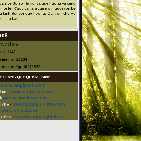
dân Lệ Sơn ở Hà nội và quê hương và cũng
 nói lên được cái tâm của một người con Lệ
g kính đối với quê hương. Cảm ơn chú Vệ
ên tập báo...
 KÊ
truy cập:
6
nay:
1142
 hiện tại:
26134
lượt truy cập:
10271958
KẾT LÀNG QUÊ QUẢNG BÌNH
www.langleson.com
-
www.caolaoha.com
 Lao
-
www.langlaha.com
à
-
www.quangbinhtre.com
h Trẻ
-
www.nhipcau.de
-
www.baoquangbinh.vn
g Bình
-