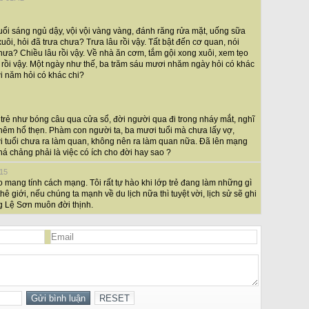
uổi sáng ngủ dậy, vội vội vàng vàng, đánh răng rửa mặt, uống sữa
ôi, hỏi đã trưa chưa? Trưa lâu rồi vậy. Tất bật đến cơ quan, nói
ưa? Chiều lâu rồi vậy. Về nhà ăn cơm, tắm gội xong xuôi, xem tẹo
 rồi vậy. Một ngày như thế, ba trăm sáu mươi nhăm ngày hỏi có khác
i năm hỏi có khác chi?
trẻ như bóng câu qua cửa sổ, đời người qua đi trong nháy mắt, nghĩ
thêm hổ thẹn. Phàm con người ta, ba mươi tuổi mà chưa lấy vợ,
 tuổi chưa ra làm quan, không nên ra làm quan nữa. Đã lên mạng
há chảng phải là việc có ích cho đời hay sao ?
:15
 mang tính cách mạng. Tôi rất tự hào khi lớp trẻ đang làm những gì
ê giới, nếu chúng ta mạnh về du lịch nữa thì tuyệt vời, lịch sử sẽ ghi
g Lệ Sơn muôn đời thịnh.