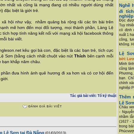
lớn nhất và cũng là mạng đang có nhiều người dùng nhất
Nghề h
 đặc biệt là giới trẻ.
đi tí
nghiệp
Đọc được
 xã hội như vậy, nhằm quảng bá rộng rãi các tin bài trên
Tuy nhiê
 mạnh mẽ hơn đến mọi đối tượng, mọi thành phần, Làng Lệ
có định 
c tích hợp tính năng kết nối với mạng xã hội facebook thông
xuất 1 h
mỗi bài viết.
công, tư
không. Hi
gleson.net kêu gọi bà con, đặc biệt là các bạn trẻ, tích cực
Lệ Sơ
g Lệ Sơn (bằng cách nhất chuột vào nút
Thích
bên cạnh mỗi
bởi: Lư
 bè bạn khắp năm châu.
Mình tình
cũng tám
óp phần đưa hình ảnh quê hương đi xa hơn và có cơ hội đến
Phương, 
bạn. Chỉ
giới.
chính xá
nghiệp P
Tác giả bài viết:
Tổ kỹ thuật
Thêm m
Lệ Sơ
ĐÁNH GIÁ BÀI VIẾT
Cháu xem
- Nguyễ
nhầm lẫn
(1627 - 
trong bà
Phúcvượt
g Lệ Sơn tại Đà Nẵng
(01/03/2013)