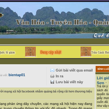
BÌNH LU
Gửi bài viết qua email
bientap01
ài viết:
In ra
Lời giớ
Lưu bài viết này
Sơn
-
Trả lời 
sách đủ 
i với mạng xã hội facebook nhằm quảng bá rộng rãi hơn thương hiệu
quyển là
giấy mực
cuốn đã 
 dạng phản ứng dây chuyền, các mạng xã hội hiện nay đang
như vậy r
iệc trung chuyển thông tin với tốc độ nhanh. Trong đó mạng