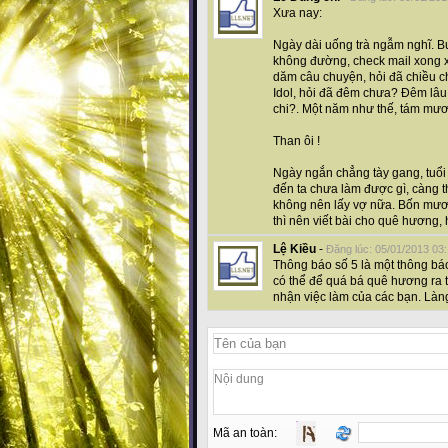
Xưa nay:
Ngày dài uống trà ngẫm nghĩ. B
không đường, check mail xong xu
dăm câu chuyện, hỏi đã chiều ch
Idol, hỏi đã đêm chưa? Đêm lâu
chi?. Một năm như thế, tám mươ
Than ôi !
Ngày ngắn chẳng tày gang, tuổi 
đến ta chưa làm được gì, càng 
không nên lấy vợ nữa. Bốn mươi
thì nên viết bài cho quê hương, 
Lệ Kiều
-
Đăng lúc: 05/01/2013 03
Thông báo số 5 là một thông báo
có thể để quá bá quê hương ra th
nhận việc làm của các bạn. Làn
Mã an toàn: