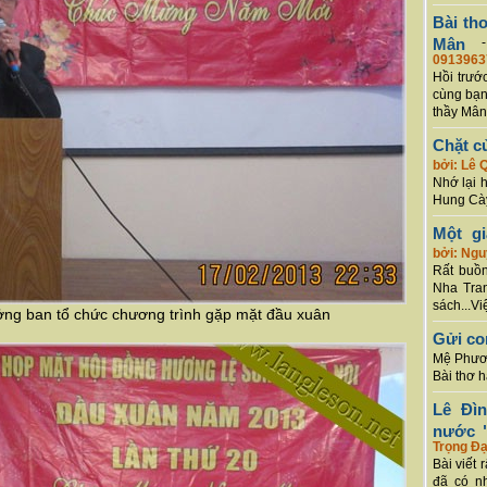
Bài th
Mân
0913963
Hồi trướ
cùng bạn
thầy Mân
Chặt c
bởi: Lê 
Nhớ lại 
Hung Cày
Một g
bởi: Ng
Rất buồn
Nha Tran
sách...Vi
ởng ban tổ chức chương trình gặp mặt đầu xuân
Gửi co
Mệ Phươn
Bài thơ 
Lê Đì
nước "
Trọng Đạ
Bài viết 
đã có n