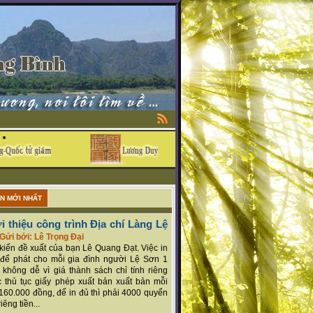
ẬN MỚI NHẤT
i thiệu công trình Địa chí Làng Lệ
Gửi bởi: Lê Trọng Đại
ý kiến đề xuất của bạn Lê Quang Đạt. Việc in
để phát cho mỗi gia đình người Lệ Sơn 1
 không dễ vì giá thành sách chỉ tính riêng
 thủ tục giấy phép xuất bản xuất bản mỗi
160.000 đồng, để in đủ thì phải 4000 quyển
iêng tiền...