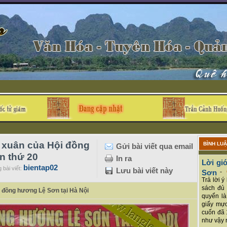
 xuân của Hội đồng
BÌNH LU
Gửi bài viết qua email
n thứ 20
In ra
Lời giớ
bientap02
 bài viết:
Lưu bài viết này
Sơn
-
Trả lời 
sách đủ 
i đồng hương Lệ Sơn tại Hà Nội
quyển là
giấy mực
cuốn đã 
như vậy r