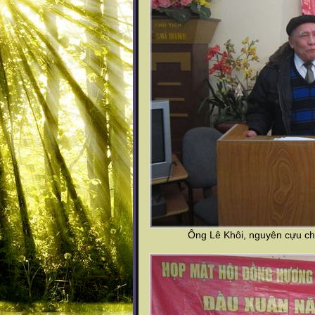
Ông Lê Khôi, nguyên cựu ch