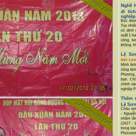
Nghề h
đi tí
nghiệp
Đọc được
Tuy nhiê
có định 
xuất 1 h
công, tư
không. Hi
Lệ Sơ
bởi: Lư
Mình tình
cũng tám
Phương, 
bạn. Chỉ
chính xá
nghiệp P
Thêm m
Lệ Sơ
Cháu xem
- Nguyễ
nhầm lẫn
(1627 - 
trong bà
Phúcvượt