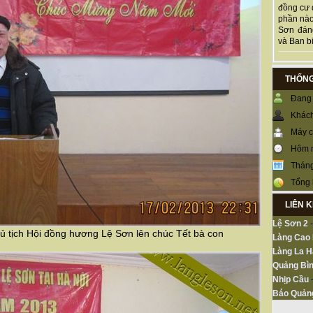
đồng cư 
phần nào
Sơn đán
và Ban bi
THỐNG
Đang 
Khách
Máy c
Hôm 
Tháng
Tổng 
LIÊN 
Lệ Sơn 2
ủ tịch Hội đồng hương Lệ Sơn lên chúc Tết bà con
Làng Cao
Làng La H
Quảng Bìn
Nhịp Cầu
Báo Quản