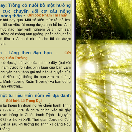
ay: Trồng cỏ nuôi bò một hướng
ch cực chuyển đổi cơ cấu nông
 nông thôn
-
Gửi bởi: Phạm Thị Thuỳ
 bài hay quá. Một số kiến thức rất bổ ích.
n, tôi có việc rất mong được anh hỗ trợ: Anh
mức nào, hay kinh nghiệm về chi phí sản
a trồng cỏ không anh (giống, phân bón, nhận
ới tiêu...). Anh có có thể cho tôi xin được
ện...
n - Làng theo đạo học
-
Gửi
ơng Xuân Trường
 cờ đọc lại bài viết của mình ở đây. (bài vết
 năm trước rồi) đọc bình luận của bạn Lâm
chuyện bạn đánh giá thế nào là quyền của
 có điều một thông tin bạn đưa ra không
c: Mình (Lương Xuân Trường) và bạn dồng
han Phương...
ột tư liệu Hán nôm về địa danh
n
-
Gửi bởi: Lê Trọng Đại
 lại thông tin đoạn nói về chiến tranh Trịnh
n 1774 - 1776 là chưa chính xác dễ gây
 với thông tin Chiến tranh Trịnh - Nguyễn
1672) ở thế kỷ XVII. Thời gian được nói đến
i viết là sau khi tướng họ Trịnh - Hoàng Ngũ
 sông...