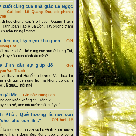
ơ cuối cùng của nhà giáo Lê Ngọc
-
Gửi bởi: Lê Quang Đạt, số phone:
799
c đi học chung cấp 3 ở huyện Quảng Trạch
 Hạnh, bạn Hào ở Ba Đồn. Hay xuống thăm
 chuyện trò ngâm thơ
ủi lèn, một kỷ niệm khó quên
-
Gửi
Quang Đạt
hồi xưa đi chăn bò cùng các bạn ở Hung Tắt,
. Nay đâu còn cảnh đó nữa?
ia đình cần sự giúp đỡ
-
Gửi
uyen Van Thanh
 vì Thay mặt Hội đồng hương Văn hoá tại
g trích gửi tiền ủng hộ mà không có danh
ệc đã qua...Thôi nhé!
n gái Mẹ
-
Gửi bởi: Hung Lan
g còn khỏe không chi Hồng ?
hay đáo để, đọc mà nước mắt chảy dài.
nh Khôi; Quê hương là nơi con
chở che con đi..."
-
Gửi bởi: Lê
i
rất là một lời tri ân với cụ Lê Đình Khôi người
hững hành động đẹp đóng góp cho cộng