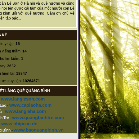
dân Lệ Sơn ở Hà nội và quê hương và cũng
 nói lên được cái tâm của một người con Lệ
g kính đối với quê hương. Cảm ơn chú Vệ
ên tập báo...
 KÊ
truy cập:
15
 viếng thăm:
14
hủ tìm kiếm:
1
nay:
2632
 hiện tại:
18847
lượt truy cập:
10264671
KẾT LÀNG QUÊ QUẢNG BÌNH
www.langleson.com
-
www.caolaoha.com
 Lao
-
www.langlaha.com
à
-
www.quangbinhtre.com
h Trẻ
-
www.nhipcau.de
-
www.baoquangbinh.vn
g Bình
-